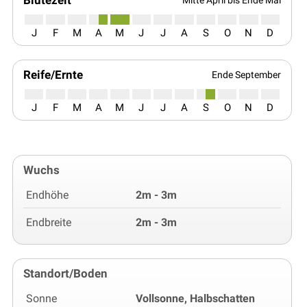
J
F
M
A
M
J
J
A
S
O
N
D
Reife/Ernte
Ende September
J
F
M
A
M
J
J
A
S
O
N
D
Wuchs
Endhöhe
2m - 3m
Endbreite
2m - 3m
Standort/Boden
Sonne
Vollsonne, Halbschatten