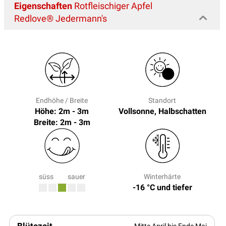
Eigenschaften
Rotfleischiger Apfel
Redlove® Jedermann's
Endhöhe / Breite
Standort
Höhe: 2m - 3m
Vollsonne, Halbschatten
Breite: 2m - 3m
süss
sauer
Winterhärte
-16 °C und tiefer
Blütezeit
Mitte April bis Ende Mai