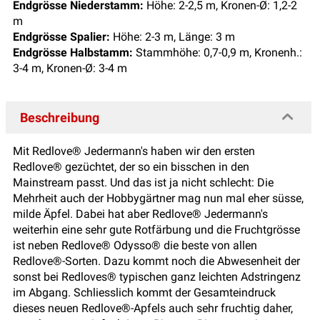
Endgrösse Niederstamm:
Höhe: 2-2,5 m, Kronen-Ø: 1,2-2
m
Endgrösse Spalier:
Höhe: 2-3 m, Länge: 3 m
Endgrösse Halbstamm:
Stammhöhe: 0,7-0,9 m, Kronenh.:
3-4 m, Kronen-Ø: 3-4 m
Beschreibung
Mit Redlove® Jedermann's haben wir den ersten
Redlove® gezüchtet, der so ein bisschen in den
Mainstream passt. Und das ist ja nicht schlecht: Die
Mehrheit auch der Hobbygärtner mag nun mal eher süsse,
milde Äpfel. Dabei hat aber Redlove® Jedermann's
weiterhin eine sehr gute Rotfärbung und die Fruchtgrösse
ist neben Redlove® Odysso® die beste von allen
Redlove®-Sorten. Dazu kommt noch die Abwesenheit der
sonst bei Redloves® typischen ganz leichten Adstringenz
im Abgang. Schliesslich kommt der Gesamteindruck
dieses neuen Redlove®-Apfels auch sehr fruchtig daher,