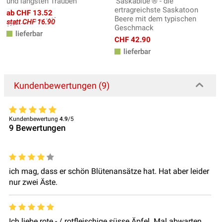
und längsten Trauben
'Saskablue'® - die
ertragreichste Saskatoon
ab CHF 13.52
Beere mit dem typischen
statt CHF 16.90
Geschmack
lieferbar
CHF 42.90
lieferbar
Kundenbewertungen (9)
Kundenbewertung
4.9
/5
9
Bewertungen
ich mag, dass er schön Blütenansätze hat. Hat aber leider
nur zwei Äste.
Ich liebe rote - / rotfleischige süsse Äpfel. Mal abwarten,