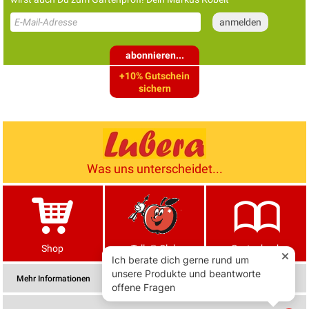
abonnieren...
+10% Gutschein
sichern
Was uns unterscheidet...
Shop
Tells® Club
Gartenbuch
Mehr Informationen