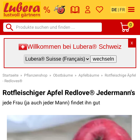
DE
|
FR
0
X
Willkommen bei Lubera® Schweiz
Startseite
»
Pflanzenshop
»
Obstbäume
»
Apfelbäume
»
Rotfleischige Äpfel
- Redloves®
Rotfleischiger Apfel Redlove® Jedermann's
jede Frau (ja auch jeder Mann) findet ihn gut