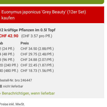
Euonymus japonicus 'Grey Beauty' (12er Set)
kaufen
12 kräftige Pflanzen im 0.5l Topf
CHF 42.90
(CHF 3.57 pro Pfl.)
ab
Preis
2 (24 Pfl.)
CHF 34.50 (2.88/Pfl.)
4 (48 Pfl.)
CHF 29.75 (2.48/Pfl.)
8 (96 Pfl.)
CHF 24.88 (2.07/Pfl.)
20 (240 Pfl.)
CHF 22.45 (1.87/Pfl.)
40 (480 Pfl.)
CHF 18.73 (1.56/Pfl.)
Bestell-Nr. bro 246447
nicht lieferbar
» Benachrichtigen, wenn lieferbar
Preise inkl. MwSt.