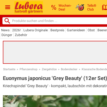
Wochen-
Tells®
Deal
Club
News
2026!
Lubera Originale
Bestpreis
Gartenideen
Obst
Beere
Dünger
Zubehör
Startseite
»
Pflanzenshop
»
Ziergehölze
»
Bodendecker
»
Klassische Bodend
Euonymus japonicus 'Grey Beauty' (12er Set
Kriechspindel 'Grey Beauty' - kompakt, laubschön mit dekora