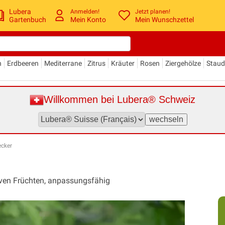
Lubera
Anmelden!
Jetzt planen!
Gartenbuch
Mein Konto
Mein Wunschzettel
n
Erdbeeren
Mediterrane
Zitrus
Kräuter
Rosen
Ziergehölze
Stau
Willkommen bei Lubera® Schweiz
ecker
)
tiven Früchten, anpassungsfähig