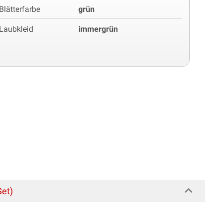
Blätterfarbe
grün
Laubkleid
immergrün
Set)