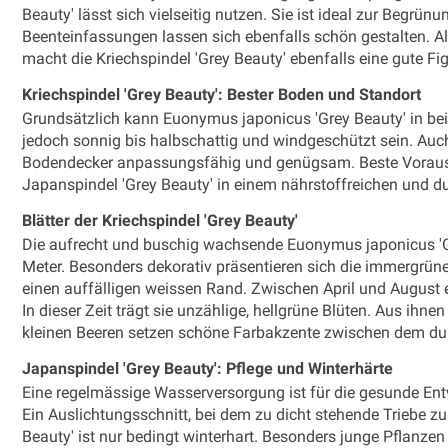
Beauty' lässt sich vielseitig nutzen. Sie ist ideal zur Begrü
Beenteinfassungen lassen sich ebenfalls schön gestalten. A
macht die Kriechspindel 'Grey Beauty' ebenfalls eine gute Fig
Kriechspindel 'Grey Beauty': Bester Boden und Standort
Grundsätzlich kann Euonymus japonicus 'Grey Beauty' in bei
jedoch sonnig bis halbschattig und windgeschützt sein. Auch
Bodendecker anpassungsfähig und genügsam. Beste Vorauss
Japanspindel 'Grey Beauty' in einem nährstoffreichen und d
Blätter der Kriechspindel 'Grey Beauty'
Die aufrecht und buschig wachsende Euonymus japonicus 'Gr
Meter. Besonders dekorativ präsentieren sich die immergrüne
einen auffälligen weissen Rand. Zwischen April und August ers
In dieser Zeit trägt sie unzählige, hellgrüne Blüten. Aus ihne
kleinen Beeren setzen schöne Farbakzente zwischen dem du
Japanspindel 'Grey Beauty': Pflege und Winterhärte
Eine regelmässige Wasserversorgung ist für die gesunde En
Ein Auslichtungsschnitt, bei dem zu dicht stehende Triebe zu 
Beauty' ist nur bedingt winterhart. Besonders junge Pflanzen