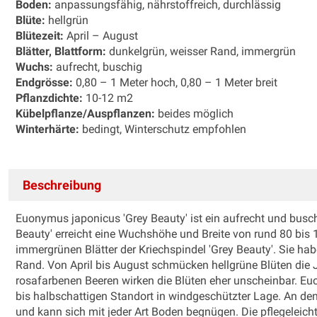
Boden:
anpassungsfähig, nährstoffreich, durchlässig
Blüte:
hellgrün
Blütezeit:
April – August
Blätter, Blattform:
dunkelgrün, weisser Rand, immergrün
Wuchs:
aufrecht, buschig
Endgrösse:
0,80 – 1 Meter hoch, 0,80 – 1 Meter breit
Pflanzdichte:
10-12 m2
Kübelpflanze/Auspflanzen:
beides möglich
Winterhärte:
bedingt, Winterschutz empfohlen
Beschreibung
Euonymus japonicus 'Grey Beauty' ist ein aufrecht und busch
Beauty' erreicht eine Wuchshöhe und Breite von rund 80 bis 
immergrünen Blätter der Kriechspindel 'Grey Beauty'. Sie h
Rand. Von April bis August schmücken hellgrüne Blüten die J
rosafarbenen Beeren wirken die Blüten eher unscheinbar. E
bis halbschattigen Standort in windgeschützter Lage. An d
und kann sich mit jeder Art Boden begnügen. Die pflegeleic