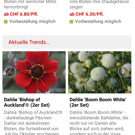
Blüten mit weinroter Mitte
rote Blüten ihre Staubgefässe
hervorbringt
zeigen
ab CHF 6.80/Pfl.
ab CHF 6.30/Pfl.
Vorbestellung möglich
Vorbestellung möglich
Aktuelle Trends...
Dahlie 'Bishop of
Dahlie 'Boom Boom White'
Auckland'® (2er Set)
(2er Set)
Dahlia 'Bishop of Auckland'®
Dahlia 'Boom Boom White' -
- dunkellaubige Päonien
weissblühende Balldahlie, die
Dahlie mit dunkelroten
nicht nur im Garten alle
Blüten, die fortwährend von
Blicke auf sich ziehen wird,
Juli bis Oktober erscheinen
sondern auch in der Vase