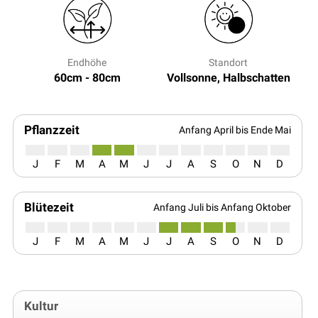
Endhöhe
Standort
60cm - 80cm
Vollsonne, Halbschatten
Pflanzzeit
Anfang April bis Ende Mai
J
F
M
A
M
J
J
A
S
O
N
D
Blütezeit
Anfang Juli bis Anfang Oktober
J
F
M
A
M
J
J
A
S
O
N
D
Kultur