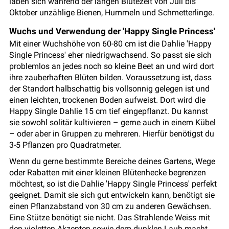
laben sich während der langen Blütezeit von Juli bis
Oktober unzählige Bienen, Hummeln und Schmetterlinge.
Wuchs und Verwendung der 'Happy Single Princess'
Mit einer Wuchshöhe von 60-80 cm ist die Dahlie 'Happy
Single Princess' eher niedrigwachsend. So passt sie sich
problemlos an jedes noch so kleine Beet an und wird dort
ihre zauberhaften Blüten bilden. Voraussetzung ist, dass
der Standort halbschattig bis vollsonnig gelegen ist und
einen leichten, trockenen Boden aufweist. Dort wird die
Happy Single Dahlie 15 cm tief eingepflanzt. Du kannst
sie sowohl solitär kultivieren – gerne auch in einem Kübel
– oder aber in Gruppen zu mehreren. Hierfür benötigst du
3-5 Pflanzen pro Quadratmeter.
Wenn du gerne bestimmte Bereiche deines Gartens, Wege
oder Rabatten mit einer kleinen Blütenhecke begrenzen
möchtest, so ist die Dahlie 'Happy Single Princess' perfekt
geeignet. Damit sie sich gut entwickeln kann, benötigt sie
einen Pflanzabstand von 30 cm zu anderen Gewächsen.
Eine Stütze benötigt sie nicht. Das Strahlende Weiss mit
den violetten Akzenten sowie dem dunklen Laub macht