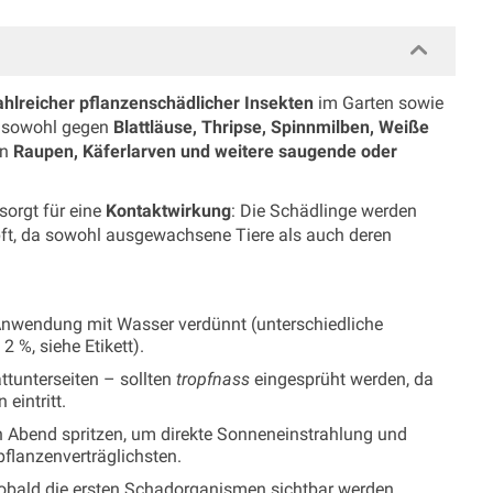
hlreicher pflanzenschädlicher Insekten
im Garten sowie
t sowohl gegen
Blattläuse, Thripse, Spinnmilben, Weiße
en
Raupen, Käferlarven und weitere saugende oder
sorgt für eine
Kontaktwirkung
: Die Schädlinge werden
pft, da sowohl ausgewachsene Tiere als auch deren
Anwendung mit Wasser verdünnt (unterschiedliche
 %, siehe Etikett).
ttunterseiten – sollten
tropfnass
eingesprüht werden, da
eintritt.
Abend spritzen, um direkte Sonneneinstrahlung und
flanzenverträglichsten.
obald die ersten Schadorganismen sichtbar werden.