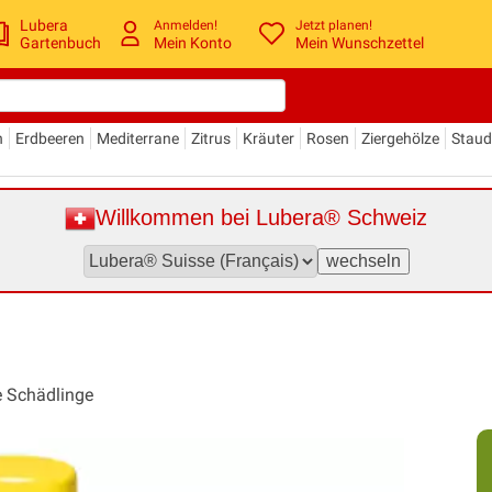
Lubera
Anmelden!
Jetzt planen!
Gartenbuch
Mein Konto
Mein Wunschzettel
n
Erdbeeren
Mediterrane
Zitrus
Kräuter
Rosen
Ziergehölze
Stau
Willkommen bei Lubera® Schweiz
e Schädlinge