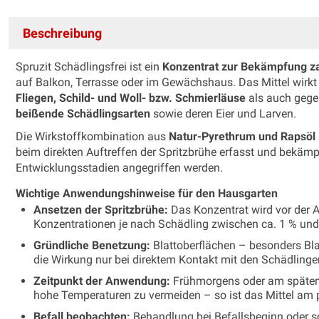
Beschreibung
Spruzit Schädlingsfrei ist ein
Konzentrat zur Bekämpfung za
auf Balkon, Terrasse oder im Gewächshaus. Das Mittel wirk
Fliegen, Schild- und Woll- bzw. Schmierläuse
als auch geg
beißende Schädlingsarten
sowie deren Eier und Larven.
Die Wirkstoffkombination aus
Natur-Pyrethrum und Rapsöl
beim direkten Auftreffen der Spritzbrühe erfasst und bekäm
Entwicklungsstadien angegriffen werden.
Wichtige Anwendungshinweise für den Hausgarten
Ansetzen der Spritzbrühe:
Das Konzentrat wird vor der 
Konzentrationen je nach Schädling zwischen ca. 1 % und 2
Gründliche Benetzung:
Blattoberflächen – besonders Bla
die Wirkung nur bei direktem Kontakt mit den Schädlingen 
Zeitpunkt der Anwendung:
Frühmorgens oder am späten 
hohe Temperaturen zu vermeiden – so ist das Mittel am p
Befall beobachten:
Behandlung bei Befallsbeginn oder s