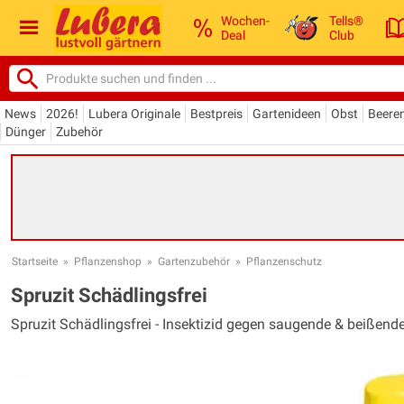
Wochen-
Tells®
Deal
Club
News
2026!
Lubera Originale
Bestpreis
Gartenideen
Obst
Beere
Dünger
Zubehör
Startseite
»
Pflanzenshop
»
Gartenzubehör
»
Pflanzenschutz
Spruzit Schädlingsfrei
Spruzit Schädlingsfrei - Insektizid gegen saugende & beißend