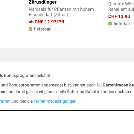
Zitrusdünger
Quiritox Wüh
Nährsalz für Pflanzen mit hohem
Repellent au
Eisenbedarf (Zitrus)
CHF 13.90
ab CHF 12.97/Pfl.
lieferbar
lieferbar
ells Bonusprogramm belohnt.
ub und Bonusprogramm angemeldet bist, kannst auch Du
Gartenfragen b
ren
und damit gleichzeitig auch Tells Äpfel und Rabatte für den nächsten
gramm
und hier die
Teilnahmebedingungen
.