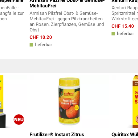
espenFalle
Armisan Pilzfrei Obst- & Gemüse-
Xentari Rau
MehltauFrei
enFalle -
Xentari Raupe
ngfalle zur
Armisan Pilzfrei Obst- & Gemüse-
Spritzmittel
spen
MehltauFrei - gegen Pilzkrankheiten
Wirkstoff g
an Rosen, Zierpflanzen, Gemüse und
CHF 15.40
Obst
lieferbar
CHF 10.20
lieferbar
e
Frutilizer® Instant Zitrus
Quiritox W