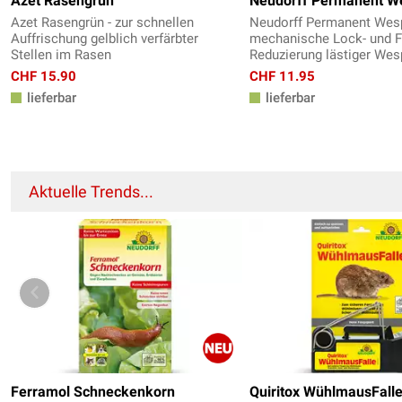
Azet Rasengrün
Neudorff Permanent W
Azet Rasengrün - zur schnellen
Neudorff Permanent Wesp
Auffrischung gelblich verfärbter
mechanische Lock- und Fa
Stellen im Rasen
Reduzierung lästiger We
CHF 15.90
CHF 11.95
lieferbar
lieferbar
Aktuelle Trends...
Ferramol Schneckenkorn
Quiritox WühlmausFall