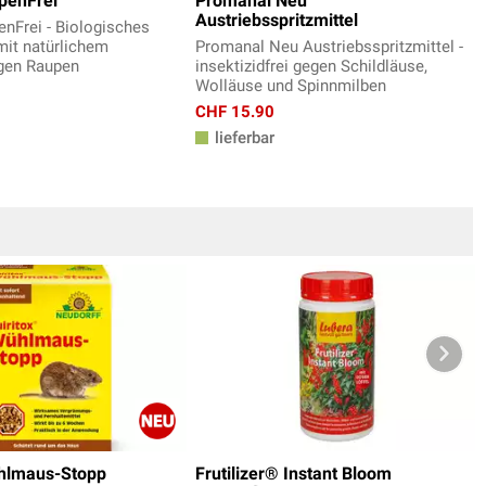
pen­Frei
Promanal Neu
Austriebsspritzmittel
n­Frei - Biologisches
 mit natürlichem
Promanal Neu Austriebsspritzmittel -
egen Raupen
insektizidfrei gegen Schildläuse,
Wolläuse und Spinnmilben
CHF 15.90
lieferbar
ühlmaus-Stopp
Frutilizer® Instant Bloom