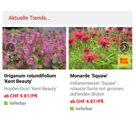
Aktuelle Trends...
Origanum rotundifolium
Monarde 'Squaw'
'Kent Beauty'
Indianernessel 'Squaw' -
Hopfen-Dost 'Kent Beauty'
robuste Sorte mit grossen,
duftenden Blüten
ab CHF 9.81/Pfl.
ab CHF 4.87/Pfl.
lieferbar
lieferbar