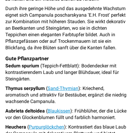
Durch ihre geringe Höhe und das ausgedehnte Wachstum
eignet sich Campanula poscharskyana 'E.H. Frost' perfekt
zur Kombination mit höheren Stauden. Sie wirkt dekorativ
an Beetkanten und Steingärten, wo sie in dichten
Teppichen einen eleganten Farbtupfer bildet. Auch in
Pflanzgefässen oder auf Trockenmauern ist sie ein
Blickfang, da ihre Blüten sanft über die Kanten fallen.
Gute Pflanzpartner
Sedum spurium
(Teppich-Fettblatt): Bodendecker mit
kontrastierendem Laub und langer Blühdauer, ideal für
Steingärten.
Thymus serpyllum
(
Sand-Thymian
): Kriechend,
aromatisch und attraktiv für Bestäuber, ergänzt die niedrig
wachsende Campanula.
Aubrieta deltoidea
(
Blaukissen
): Frühblüher, der die Lücke
vor den Glockenblumen füllt und farblich harmoniert.
Heuchera
(
Purpurglöckchen
): Kontrastiert das blaue Laub