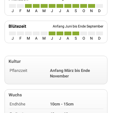
J
F
M
A
M
J
J
A
S
O
N
D
Blütezeit
Anfang Juni bis Ende September
J
F
M
A
M
J
J
A
S
O
N
D
Kultur
Pflanzzeit
Anfang März bis Ende
November
Wuchs
Endhöhe
10cm - 15cm