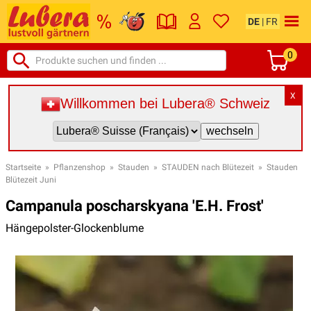
DE
|
FR
0
X
Willkommen bei Lubera® Schweiz
Startseite
»
Pflanzenshop
»
Stauden
»
STAUDEN nach Blütezeit
»
Stauden
Blütezeit Juni
Campanula poscharskyana 'E.H. Frost'
Hängepolster-Glockenblume