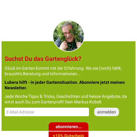
Suchst Du das Gartenglück?
Glück im Garten kommt mit der Erfahrung. Wo sie (noch) fehlt,
braucht's Beratung und Informationen...
Lubera hilft - in jeder Gartensituation. Abonniere jetzt meinen
Newsletter.
Jede Woche Tipps & Tricks, Geschichten und heisse Angebote, da
wirst auch Du zum Gartenprofi! Dein Markus Kobelt
abonnieren...
+10% Gutschein