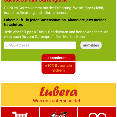
Glück im Garten kommt mit der Erfahrung. Wo sie (noch) fehlt,
braucht's Beratung und Informationen...
Lubera hilft - in jeder Gartensituation. Abonniere jetzt meinen
Newsletter.
Jede Woche Tipps & Tricks, Geschichten und heisse Angebote, da
wirst auch Du zum Gartenprofi! Dein Markus Kobelt
abonnieren...
+10% Gutschein
sichern
Was uns unterscheidet...