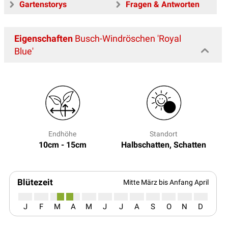
Gartenstorys
Fragen & Antworten
Eigenschaften
Busch-Windröschen 'Royal
Blue'
Endhöhe
Standort
10cm - 15cm
Halbschatten, Schatten
Blütezeit
Mitte März bis Anfang April
J
F
M
A
M
J
J
A
S
O
N
D