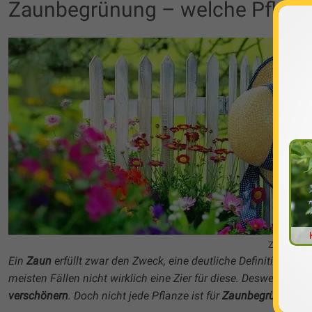
Zaunbegrünung – welche Pflanze
Zaunbegrü
Ein
Zaun
erfüllt zwar den Zweck, eine deutliche Definition der 
meisten Fällen nicht wirklich eine Zier für diese. Deswegen ko
verschönern
. Doch nicht jede Pflanze ist für
Zaunbegrünung
ge