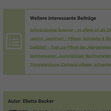
Weitere interessante Beiträge
Schwarzäugige Susanne – so pflege ich die Zie
Jasmin, Jasminum – Pflegen, Schneiden & Üb
Geißblatt – Tipps zur Pflege des Jelängerjelieb
Sommerjasmin, Jasminblütiger Nachtschatten 
Trompetenblume (Campsis) pflegen, schneiden
Autor: Elietta Becker