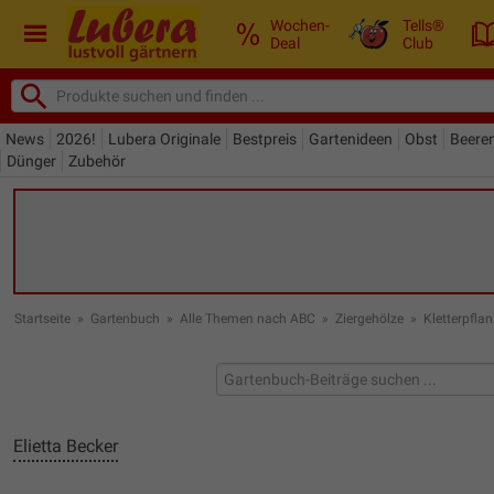
Wochen-
Tells®
Deal
Club
News
2026!
Lubera Originale
Bestpreis
Gartenideen
Obst
Beere
Dünger
Zubehör
Startseite
»
Gartenbuch
»
Alle Themen nach ABC
»
Ziergehölze
»
Kletterpfla
Elietta Becker