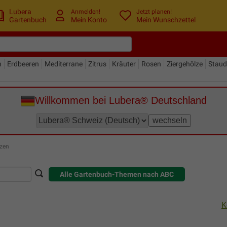
Lubera
Anmelden!
Jetzt planen!
Gartenbuch
Mein Konto
Mein Wunschzettel
n
Erdbeeren
Mediterrane
Zitrus
Kräuter
Rosen
Ziergehölze
Stau
Willkommen bei Lubera® Deutschland
nzen
Alle Gartenbuch-Themen nach ABC
K