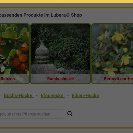
 passenden Produkte im Lubera® Shop
flanzen
Bambushecke
Berberitzen-H
-
Buchs-Hecke
-
Efeuhecke
-
Eiben-Hecke