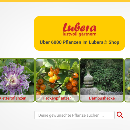
n eignen sich für den Gartenzau
Über 6000 Pflanzen im Lubera® Shop
Kletterpflanzen
Heckenpflanzen
Bambushecke
nung – Pflanzen am Gartenzaun
Gärten zu schaffen – sprich: eine
Grundstücksgrenze
-, jedoch ist
mmen viele Gartenbesitzer auf die Idee, ihren
Zaun mit Pflanzen 
eignet.