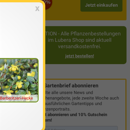
n?
-50%
Jetzt einkaufen
x
AKTION - Alle Pflanzenbestellungen
im Lubera Shop sind aktuell
versandkostenfrei.
jetzt bestellen!
Gartenbrief abonnieren
Erhalte alle unsere News und
Wochenangebote, jede zweite Woche auch
Berberitzen-Hecke
mit ausführlichen Gartentipps und
 er in den
Pflanzenportraits.
Jetzt abonnieren und 10% Gutschein
zu
sichern!