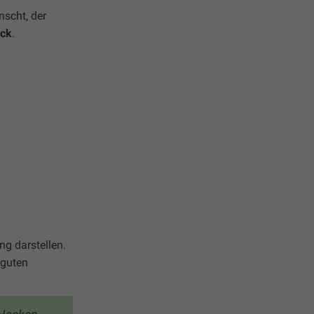
nscht, der
ick
.
g darstellen.
 guten