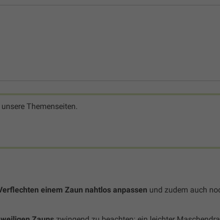
 unsere Themenseiten.
Verflechten einem Zaun nahtlos anpassen
und zudem auch noc
jeweiligen Zauns
zwingend zu beachten: ein leichter Maschendr