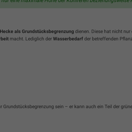
 nur eine maximale Höhe der Koniferen beziehungsweise
Hecke als Grundstücksbegrenzung
dienen. Diese hat nicht nur 
beit
macht. Lediglich der
Wasserbedarf
der betreffenden Pfla
ur Grundstücksbegrenzung sein – er kann auch ein Teil der grün