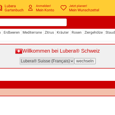
Lubera
Anmelden!
Jetzt planen!
Gartenbuch
Mein Konto
Mein Wunschzettel
n
Erdbeeren
Mediterrane
Zitrus
Kräuter
Rosen
Ziergehölze
Stau
Willkommen bei Lubera® Schweiz