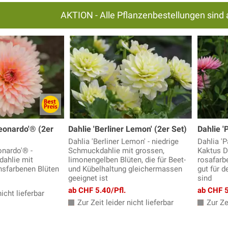
AKTION - Alle Pflanzenbestellungen sind 
Leonardo'® (2er
Dahlie 'Berliner Lemon' (2er Set)
Dahlie '
Dahlia 'Berliner Lemon' - niedrige
Dahlia 'P
onardo'® -
Schmuckdahlie mit grossen,
Kaktus D
dahlie mit
limonengelben Blüten, die für Beet-
rosafarb
hsfarbenen Blüten
und Kübelhaltung gleichermassen
gut für 
geeignet ist
sind
ab CHF 5.40/Pfl.
ab CHF 5
icht lieferbar
Zur Zeit leider nicht lieferbar
Zur Zei