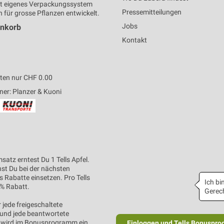
t eigenes Verpackungssystem
Pressemitteilungen
h für grosse Pflanzen entwickelt.
Jobs
enkorb
Kontakt
ten nur CHF 0.00
ner: Planzer & Kuoni
satz erntest Du 1 Tells Apfel.
nst Du bei der nächsten
s Rabatte einsetzen. Pro Tells
Ich bin
1% Rabatt.
Gerech
 jede freigeschaltete
und jede beantwortete
wird im Bonusprogramm ein
Einloggen und Tells Bonuspro