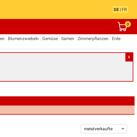
DE
|
FR
0
den
Blumenzwiebeln
Gemüse
Samen
Zimmerpflanzen
Erde
X