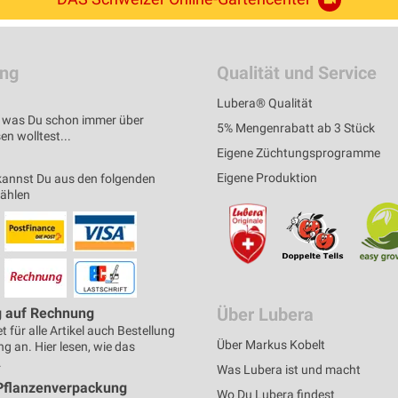
ung
Qualität und Service
Lubera® Qualität
s, was Du schon immer über
5% Mengenrabatt ab 3 Stück
n wolltest...
Eigene Züchtungsprogramme
Eigene Produktion
kannst Du aus den folgenden
wählen
Über Lubera
g auf Rechnung
t für alle Artikel auch Bestellung
Über Markus Kobelt
g an. Hier lesen, wie das
.
Was Lubera ist und macht
Pflanzenverpackung
Wo Du Lubera findest