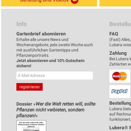
Info
Bestell
Gartenbrief abonnieren
FAQ
Erhalte alle unsere News und
(Fast) Alle
Wochenangebote, jede zweite Woche auch
Lubera wisse
mit ausführlichen Gartentipps und
Zahlung
Pflanzenportraits.
Bei Lubera 
Jetzt abonnieren und 10% Gutschein
Zahlarten 
sichern!
Bestellun
Dossier «
Wer die Welt retten will, sollte
Lubera biete
Pflanzen nicht verbieten, sondern
auf Rechnun
pflanzen!
»
funktioniert
Lubera® 