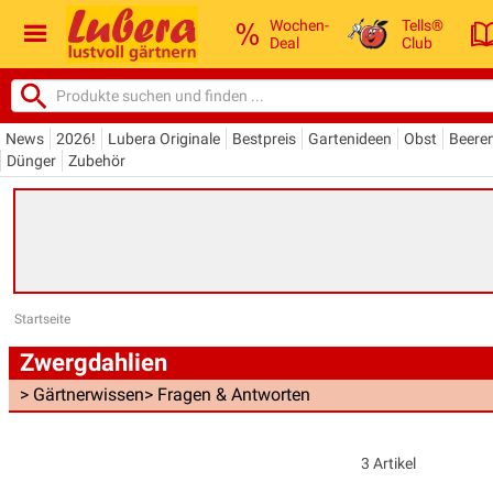
Wochen-
Tells®
Deal
Club
News
2026!
Lubera Originale
Bestpreis
Gartenideen
Obst
Beere
Dünger
Zubehör
Startseite
Zwergdahlien
> Gärtnerwissen
> Fragen & Antworten
3 Artikel