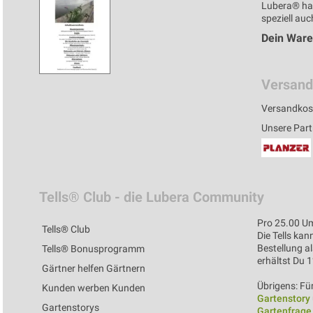
Lubera® ha
speziell auc
Dein War
Versand
Versandkos
Unsere Part
Tells® Club - die Lubera Community
Pro 25.00 Um
Tells® Club
Die Tells kan
Bestellung al
Tells® Bonusprogramm
erhältst Du 
Gärtner helfen Gärtnern
Übrigens: Für
Kunden werben Kunden
Gartenstory
Gartenstorys
Gartenfrage