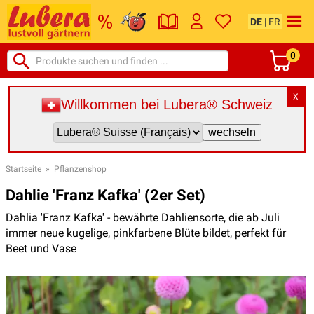
DE
|
FR
0
X
Willkommen bei Lubera® Schweiz
Startseite
»
Pflanzenshop
Dahlie 'Franz Kafka' (2er Set)
Dahlia 'Franz Kafka' - bewährte Dahliensorte, die ab Juli
immer neue kugelige, pinkfarbene Blüte bildet, perfekt für
Beet und Vase