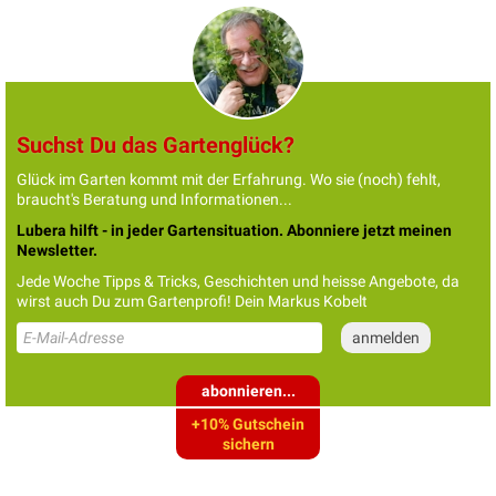
Suchst Du das Gartenglück?
Glück im Garten kommt mit der Erfahrung. Wo sie (noch) fehlt,
braucht's Beratung und Informationen...
Lubera hilft - in jeder Gartensituation. Abonniere jetzt meinen
Newsletter.
Jede Woche Tipps & Tricks, Geschichten und heisse Angebote, da
wirst auch Du zum Gartenprofi! Dein Markus Kobelt
abonnieren...
+10% Gutschein
sichern