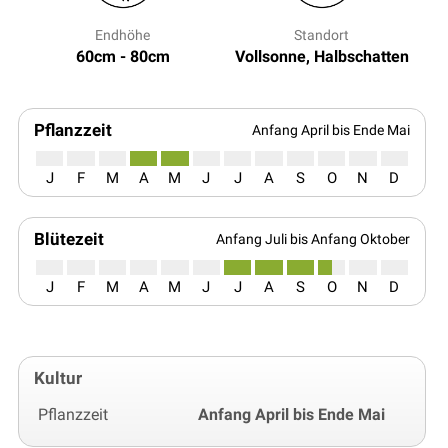
Endhöhe
Standort
60cm - 80cm
Vollsonne, Halbschatten
Pflanzzeit
Anfang April bis Ende Mai
J
F
M
A
M
J
J
A
S
O
N
D
Blütezeit
Anfang Juli bis Anfang Oktober
J
F
M
A
M
J
J
A
S
O
N
D
Kultur
Pflanzzeit
Anfang April bis Ende Mai