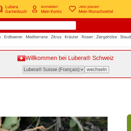
Lubera
Anmelden!
Jetzt planen!
Gartenbuch
Mein Konto
Mein Wunschzettel
n
Erdbeeren
Mediterrane
Zitrus
Kräuter
Rosen
Ziergehölze
Stau
Willkommen bei Lubera® Schweiz