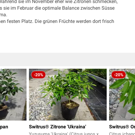
 Während sie im November eher wie Zitronen schmecken,
is sie im Februar die optimale Balance zwischen Süsse
oma.
nen festen Platz. Die grünen Früchte werden dort frisch
-20%
-20%
apan
Switrus® Zitrone 'Ukraina'
Switrus® Or
Yuzusuma 'Ukraina' (Citrus junos x
Citrus ichang