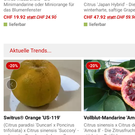
Minimandarine oder Miniorange für
Citrus 'Japan Hybrid' - Di
das Blumenfenster
winterharte, saftige Grape
CHF 19.92
CHF 47.92
statt CHF 24.90
statt CHF 59.9
lieferbar
lieferbar
Aktuelle Trends...
-20%
-20%
Switrus® Orange 'US-119'
Vollblut-Mandarine 'Am
(Citrus paradisi 'Duncan' x Poncirus
Citrus sinensis x Citrus d
trifoliata) x Citrus sinensis 'Succory' -
'Amoa 8' - Die Zitrusfruch