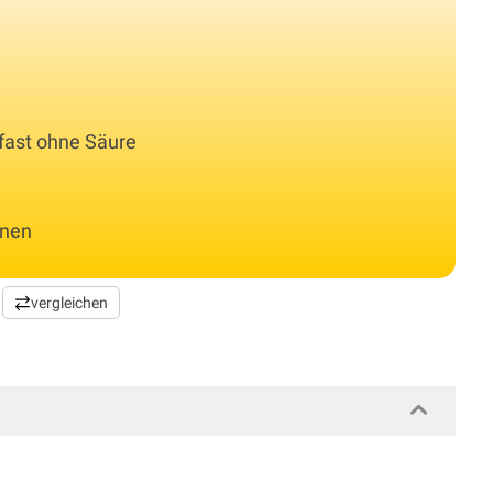
 fast ohne Säure
inen
vergleichen