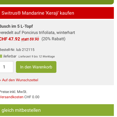
Switrus® Mandarine 'Keraji' kaufen
Busch im 5 L-Topf
veredelt auf Poncirus trifoliata, winterhart
CHF 47.92
(20% Rabatt)
statt 59.90
Bestell-Nr. lub 212115
lieferbar
Lieferzeit 9 bis 12 Werktage
» Auf den Wunschzettel
Preise inkl. MwSt.
Versandkosten
CHF 0.00
gleich mitbestellen