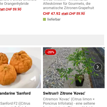
rte Orangenhybride
Alleskönner für Gourmets, die
aromatische Zitronen-Grapefruit
tatt CHF 59.90
CHF 47.92
statt CHF 59.90
lieferbar
-20%
andarine 'Sanford
Switrus® Zitrone 'Kovac'
Citremon 'Kovac' (Citrus limon ×
Sanford F2 ((Citrus
Poncirus trifoliata) - eine seltene