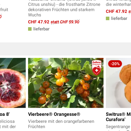
e
Citrus unshiu) - die frostharte Zitrone
die winterha
fruit
dekorativen Früchten und starkem
CHF 47.92
s
Wuchs
0
lieferbar
CHF 47.92
statt CHF 59.90
lieferbar
-20%
oa 8'
Vierbeere® Orangesse®
Switrus® M
Curafora'
eliciosa
Vierbeere mit den orangefarbenen
t mit der
Früchten
Segentrange 