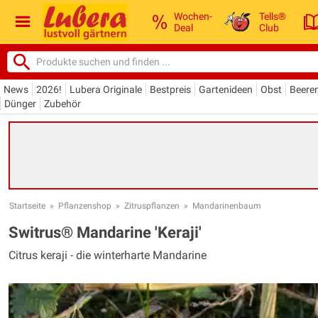
Wochen-
Tells®
Deal
Club
News
2026!
Lubera Originale
Bestpreis
Gartenideen
Obst
Beere
Dünger
Zubehör
Startseite
»
Pflanzenshop
»
Zitruspflanzen
»
Mandarinenbaum
Switrus® Mandarine 'Keraji'
Citrus keraji - die winterharte Mandarine