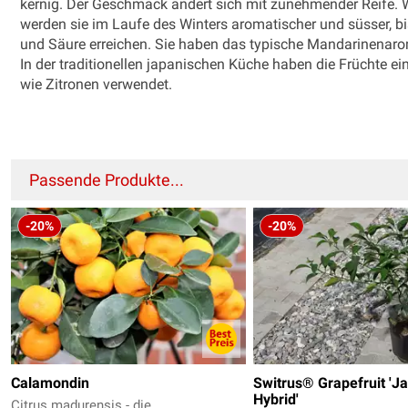
kernig. Der Geschmack ändert sich mit zunehmender Reife.
werden sie im Laufe des Winters aromatischer und süsser, b
und Säure erreichen. Sie haben das typische Mandarinenar
In der traditionellen japanischen Küche haben die Früchte ei
wie Zitronen verwendet.
Passende Produkte...
-20%
-20%
Calamondin
Switrus® Grapefruit 'J
Hybrid'
Citrus madurensis - die