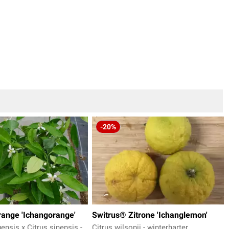
-20%
ange 'Ichangorange'
Switrus® Zitrone 'Ichanglemon'
ensis x Citrus sinensis -
Citrus wilsonii - winterharter