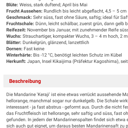
Blüte:
Weiss, stark duftend; April bis Mai
Frucht Aussehen:
Rundlich bis leicht abgeflacht, 4,5 – 5 c
Geschmack:
Sehr süss, fast ohne Säure, saftig; ideal für S
Fruchtschale:
Dünn, leicht schälbar, zuerst grün, dann gelb 
Reifezeit:
November bis Januar, mit zunehmender Reife süs
Wuchs:
Strauchartiger, kompakter Wuchs, 3 – 4 m hoch, 2 m b
Blätter:
Dunkelgrün, glänzend, lanzettlich
Dornen:
Fast keine
Winterhärte:
Bis -12 °C, benötigt leichten Schutz im Kübel
Herkunft:
Japan, Insel Kikaijima (Präfektur Kagoshima), seit 
Beschreibung
Die Mandarine 'Keraji' ist eine etwas verrückt aussehende M
hellorange, manchmal sogar nur dunkelgelb. Die Schale wirk
interessant - ja fast abstrus - geformt aus. Durch die nicht 
das Fruchtfleisch ist hellorange, sehr saftig und süss, fast 
gefunden. In jedem der Mandarinenspalten findet sich etwa ei
sich auch gut eignet, um daraus besten Mandarinensaft zu pr