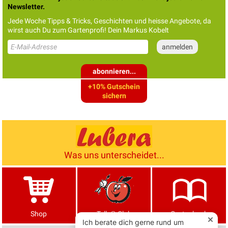
Newsletter.
Jede Woche Tipps & Tricks, Geschichten und heisse Angebote, da
wirst auch Du zum Gartenprofi! Dein Markus Kobelt
abonnieren...
+10% Gutschein
sichern
Was uns unterscheidet...
Shop
Tells® Club
Gartenbuch