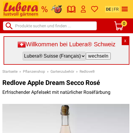
DE
|
FR
0
X
Willkommen bei Lubera® Schweiz
Startseite
»
Pflanzenshop
»
Gartenzubehör
»
Redlove®
Redlove Apple Dream Secco Rosé
Erfrischender Apfelsekt mit natürlicher Roséfärbung