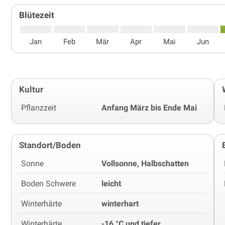
Blütezeit
Jan
Feb
Mär
Apr
Mai
Jun
Kultur
Pflanzzeit
Anfang März bis Ende Mai
Standort/Boden
Sonne
Vollsonne, Halbschatten
Boden Schwere
leicht
Winterhärte
winterhart
Winterhärte
-16 °C und tiefer