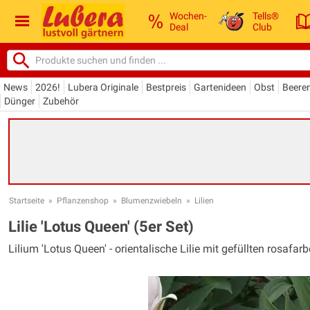
Wochen-
Tells®
Deal
Club
News
2026!
Lubera Originale
Bestpreis
Gartenideen
Obst
Beere
Dünger
Zubehör
Startseite
»
Pflanzenshop
»
Blumenzwiebeln
»
Lilien
Lilie 'Lotus Queen' (5er Set)
Lilium 'Lotus Queen' - orientalische Lilie mit gefüllten ros