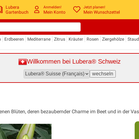
Lubera
Anmelden!
Jetzt planen!
Gartenbuch
Mein Konto
Mein Wunschzettel
n
Erdbeeren
Mediterrane
Zitrus
Kräuter
Rosen
Ziergehölze
Stau
Willkommen bei Lubera® Schweiz
afarbenen Blüten, deren bezaubernder Charme im Beet und in der 