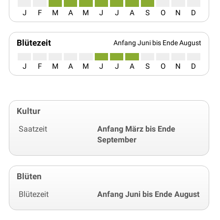
J
F
M
A
M
J
J
A
S
O
N
D
Blütezeit
Anfang Juni bis Ende August
J
F
M
A
M
J
J
A
S
O
N
D
Kultur
Saatzeit
Anfang März bis Ende
September
Blüten
Blütezeit
Anfang Juni bis Ende August