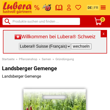
DE
|
FR
0
X
Willkommen bei Lubera® Schweiz
Startseite
»
Pflanzenshop
»
Samen
»
Gründüngung
Landsberger Gemenge
Landsberger Gemenge