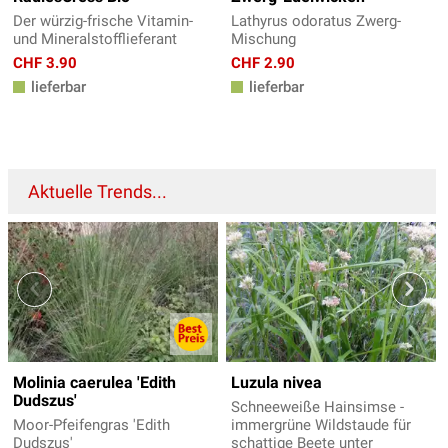
Der würzig-frische Vitamin-
Lathyrus odoratus Zwerg-
und Mineralstofflieferant
Mischung
CHF 3.90
CHF 2.90
lieferbar
lieferbar
Aktuelle Trends...
Molinia caerulea 'Edith
Luzula nivea
Dudszus'
Schneeweiße Hainsimse -
Moor-Pfeifengras 'Edith
immergrüne Wildstaude für
Dudszus'
schattige Beete unter