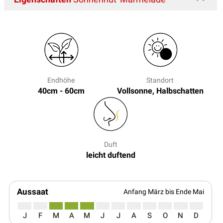
Endhöhe
Standort
40cm - 60cm
Vollsonne, Halbschatten
Duft
leicht duftend
Aussaat
Anfang März bis Ende Mai
J
F
M
A
M
J
J
A
S
O
N
D