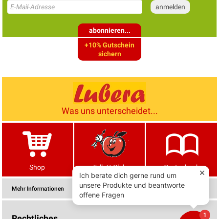
abonnieren...
+10% Gutschein
sichern
Was uns unterscheidet...
Shop
Tells® Club
Gartenbuch
Mehr Informationen
Rechtliches