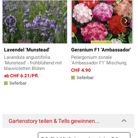
Lavendel 'Munstead'
Geranium F1 'Ambassador'
Lavandula angustifolia
Pelargonium zonale
'Munstead' - frühblühend mit
'Ambassador F1' Mischung
blauvioletten Blüten
CHF 4.90
ab CHF 6.21/Pfl.
lieferbar
lieferbar
Gartenstory teilen & Tells gewinnen...