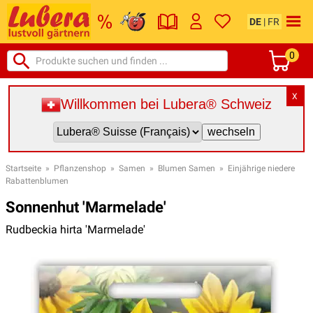
DE
|
FR
0
X
Willkommen bei Lubera® Schweiz
Startseite
»
Pflanzenshop
»
Samen
»
Blumen Samen
»
Einjährige niedere
Rabattenblumen
Sonnenhut 'Marmelade'
Rudbeckia hirta 'Marmelade'