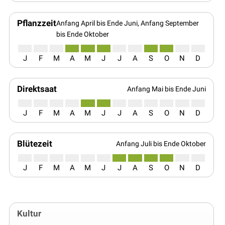
Pflanzzeit
Anfang April bis Ende Juni, Anfang September
bis Ende Oktober
J
F
M
A
M
J
J
A
S
O
N
D
Direktsaat
Anfang Mai bis Ende Juni
J
F
M
A
M
J
J
A
S
O
N
D
Blütezeit
Anfang Juli bis Ende Oktober
J
F
M
A
M
J
J
A
S
O
N
D
Kultur