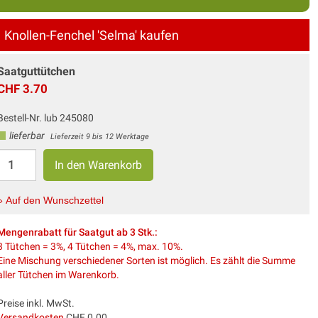
Knollen-Fenchel 'Selma' kaufen
Saatguttütchen
CHF 3.70
Bestell-Nr. lub 245080
lieferbar
Lieferzeit 9 bis 12 Werktage
» Auf den Wunschzettel
Mengenrabatt für Saatgut ab 3 Stk.:
3 Tütchen = 3%, 4 Tütchen = 4%, max. 10%.
Eine Mischung verschiedener Sorten ist möglich. Es zählt die Summe
aller Tütchen im Warenkorb.
Preise inkl. MwSt.
Versandkosten
CHF 0.00