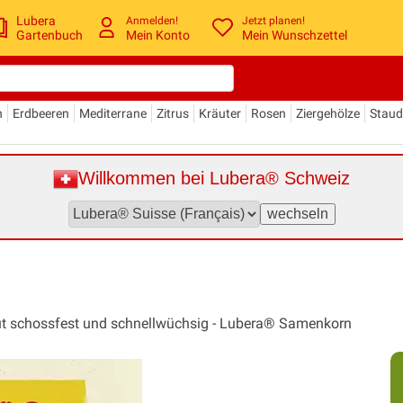
Lubera
Anmelden!
Jetzt planen!
Gartenbuch
Mein Konto
Mein Wunschzettel
n
Erdbeeren
Mediterrane
Zitrus
Kräuter
Rosen
Ziergehölze
Stau
Willkommen bei Lubera® Schweiz
gut schossfest und schnellwüchsig - Lubera® Samenkorn