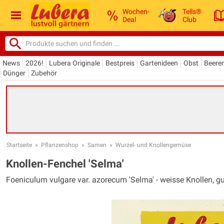
Wochen-
Tells®
Deal
Club
News
2026!
Lubera Originale
Bestpreis
Gartenideen
Obst
Beere
Dünger
Zubehör
Startseite
»
Pflanzenshop
»
Samen
»
Wurzel- und Knollengemüse
Knollen-Fenchel 'Selma'
Foeniculum vulgare var. azorecum 'Selma' - weisse Knollen, 