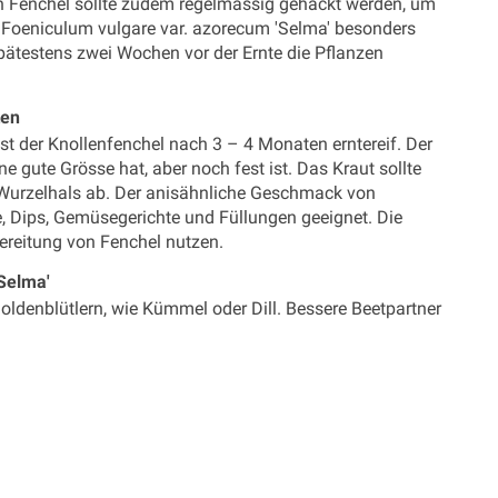
en Fenchel sollte zudem regelmässig gehackt werden, um
 Foeniculum vulgare var. azorecum 'Selma' besonders
spätestens zwei Wochen vor der Ernte die Pflanzen
ten
t der Knollenfenchel nach 3 – 4 Monaten erntereif. Der
ne gute Grösse hat, aber noch fest ist. Das Kraut sollte
 Wurzelhals ab. Der anisähnliche Geschmack von
e, Dips, Gemüsegerichte und Füllungen geeignet. Die
bereitung von Fenchel nutzen.
'Selma'
Doldenblütlern, wie Kümmel oder Dill. Bessere Beetpartner