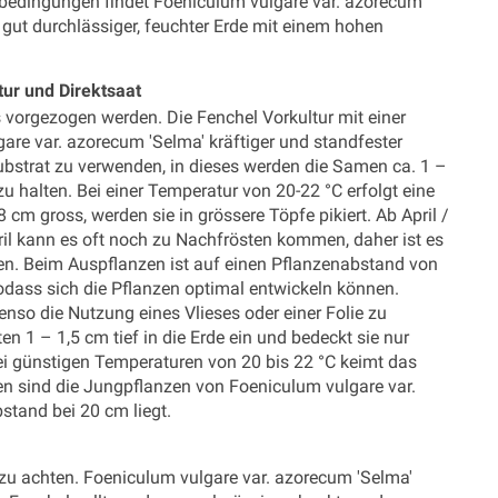
bedingungen findet Foeniculum vulgare var. azorecum
, gut durchlässiger, feuchter Erde mit einem hohen
ur und Direktsaat
 vorgezogen werden. Die Fenchel Vorkultur mit einer
are var. azorecum 'Selma' kräftiger und standfester
ubstrat zu verwenden, in dieses werden die Samen ca. 1 –
 zu halten. Bei einer Temperatur von 20-22 °C erfolgt eine
m gross, werden sie in grössere Töpfe pikiert. Ab April /
ril kann es oft noch zu Nachfrösten kommen, daher ist es
tzen. Beim Auspflanzen ist auf einen Pflanzenabstand von
dass sich die Pflanzen optimal entwickeln können.
benso die Nutzung eines Vlieses oder einer Folie zu
 1 – 1,5 cm tief in die Erde ein und bedeckt sie nur
Bei günstigen Temperaturen von 20 bis 22 °C keimt das
n sind die Jungpflanzen von Foeniculum vulgare var.
stand bei 20 cm liegt.
 zu achten. Foeniculum vulgare var. azorecum 'Selma'