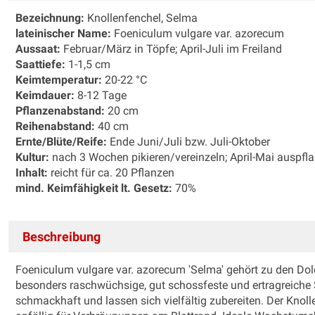
Bezeichnung:
Knollenfenchel, Selma
lateinischer Name:
Foeniculum vulgare var. azorecum
Aussaat:
Februar/März in Töpfe; April-Juli im Freiland
Saattiefe:
1-1,5 cm
Keimtemperatur:
20-22 °C
Keimdauer:
8-12 Tage
Pflanzenabstand:
20 cm
Reihenabstand:
40 cm
Ernte/Blüte/Reife:
Ende Juni/Juli bzw. Juli-Oktober
Kultur:
nach 3 Wochen pikieren/vereinzeln; April-Mai auspfl
Inhalt:
reicht für ca. 20 Pflanzen
mind. Keimfähigkeit lt. Gesetz:
70%
Beschreibung
Foeniculum vulgare var. azorecum 'Selma' gehört zu den Dol
besonders raschwüchsige, gut schossfeste und ertragreiche S
schmackhaft und lassen sich vielfältig zubereiten. Der Knol