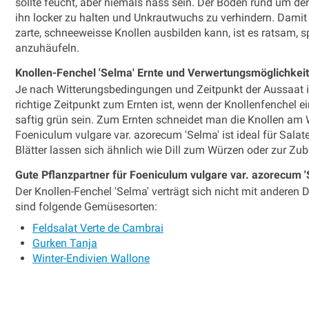
sollte feucht, aber niemals nass sein. Der Boden rund um d
ihn locker zu halten und Unkrautwuchs zu verhindern. Damit
zarte, schneeweisse Knollen ausbilden kann, ist es ratsam, 
anzuhäufeln.
Knollen-Fenchel 'Selma' Ernte und Verwertungsmöglichkei
Je nach Witterungsbedingungen und Zeitpunkt der Aussaat is
richtige Zeitpunkt zum Ernten ist, wenn der Knollenfenchel ei
saftig grün sein. Zum Ernten schneidet man die Knollen am
Foeniculum vulgare var. azorecum 'Selma' ist ideal für Salat
Blätter lassen sich ähnlich wie Dill zum Würzen oder zur Zu
Gute Pflanzpartner für Foeniculum vulgare var. azorecum 
Der Knollen-Fenchel 'Selma' verträgt sich nicht mit anderen 
sind folgende Gemüsesorten:
Feldsalat Verte de Cambrai
Gurken Tanja
Winter-Endivien Wallone