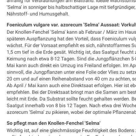
anfällig für Verbräunungen am Blattrand. Ideale Wachstums
'Selma' in sonniger bis halbschattiger Lage mit tiefgründiger
Nährstoff- und Humusgehalt.
Foeniculum vulgare var. azorecum 'Selma' Aussaat: Vorkult
Der Knollen-Fenchel 'Selma' kann ab Februar / März im Haus
späteren Auspflanzung hat den Vorteil, dass Foeniculum vulg
wächst. Für der Vorsaat empfiehlt es sich, nährstoffarmes S
1,5 cm tief in die Erde gesät. Wichtig ist, das Saatgut feucht
Keimung nach etwa 8-12 Tagen. Sind die Jungpflänzchen 5-8 c
Mai kann auch direkt ein Umzug ins Freiland erfolgen. Im Ap
sinnvoll, die Jungpflanzen unter eine Folie oder Vlies zu se
20 cm und auf einen Reihenabstand von 40 cm zu achten, so
Ab April / Mai kann auch eine Direktsaat erfolgen. Hier ist e
empfehlen. Bei der Direktsaat bringt man die Samen am besten
leicht mit Erde. Da Substrat sollte feucht gehalten werden. 
Saatgut innerhalb von 8 bis 12 Tagen. Nach etwa drei Woche
azorecum 'Selma' zu pikieren, wobei der optimale Pflanzenab
So pflegt man den Knollen-Fenchel 'Selma'
Wichtig ist, auf eine gleichmässige Feuchtigkeit des Bodens