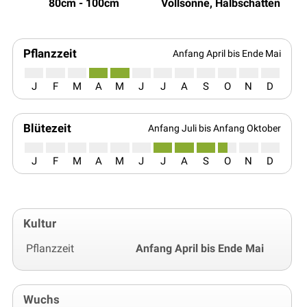
80cm - 100cm
Vollsonne, Halbschatten
Pflanzzeit
Anfang April bis Ende Mai
J
F
M
A
M
J
J
A
S
O
N
D
Blütezeit
Anfang Juli bis Anfang Oktober
J
F
M
A
M
J
J
A
S
O
N
D
Kultur
Pflanzzeit
Anfang April bis Ende Mai
Wuchs