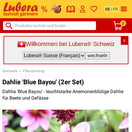
DE
|
FR
0
X
Willkommen bei Lubera® Schweiz
Startseite
»
Pflanzenshop
Dahlie 'Blue Bayou' (2er Set)
Dahlia 'Blue Bayou' - leuchtstarke Anemonenblütige Dahlie
für Beete und Gefässe