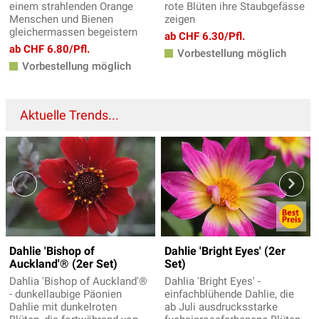
einem strahlenden Orange
rote Blüten ihre Staubgefässe
Menschen und Bienen
zeigen
gleichermassen begeistern
ab CHF 6.30/Pfl.
ab CHF 6.80/Pfl.
Vorbestellung möglich
Vorbestellung möglich
Aktuelle Trends...
Dahlie 'Bishop of
Dahlie 'Bright Eyes' (2er
Auckland'® (2er Set)
Set)
Dahlia 'Bishop of Auckland'®
Dahlia 'Bright Eyes' -
- dunkellaubige Päonien
einfachblühende Dahlie, die
Dahlie mit dunkelroten
ab Juli ausdrucksstarke