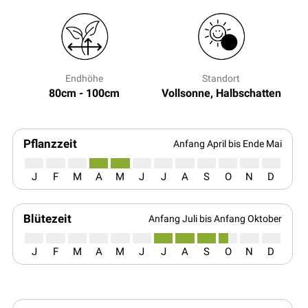
Endhöhe
Standort
80cm - 100cm
Vollsonne, Halbschatten
Pflanzzeit
Anfang April bis Ende Mai
J
F
M
A
M
J
J
A
S
O
N
D
Blütezeit
Anfang Juli bis Anfang Oktober
J
F
M
A
M
J
J
A
S
O
N
D