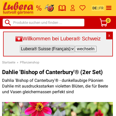
DE
|
FR
0
X
Willkommen bei Lubera® Schweiz
Startseite
»
Pflanzenshop
Dahlie 'Bishop of Canterbury'® (2er Set)
Dahlia 'Bishop of Canterbury'® - dunkellaubige Päonien
Dahlie mit ausdrucksstarken violetten Blüten, die für Beete
und Vasen gleichermassen perfekt sind