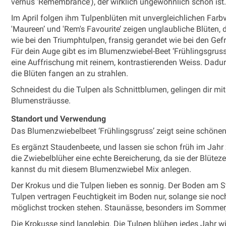
vernus 'Remembrance’), der wirklich ungewöhnlich schön ist.
Im April folgen ihm Tulpenblüten mit unvergleichlichen Farb
'Maureen’ und 'Rem's Favourite’ zeigen unglaubliche Blüten, d
wie bei den Triumphtulpen, fransig gerandet wie bei den Gefr
Für dein Auge gibt es im Blumenzwiebel-Beet ‘Frühlingsgruss’
eine Auffrischung mit reinem, kontrastierenden Weiss. Dadur
die Blüten fangen an zu strahlen.
Schneidest du die Tulpen als Schnittblumen, gelingen dir m
Blumensträusse.
Standort und Verwendung
Das Blumenzwiebelbeet ‘Frühlingsgruss’ zeigt seine schönen 
Es ergänzt Staudenbeete, und lassen sie schon früh im Jahr
die Zwiebelblüher eine echte Bereicherung, da sie der Blüte
kannst du mit diesem Blumenzwiebel Mix anlegen.
Der Krokus und die Tulpen lieben es sonnig. Der Boden am St
Tulpen vertragen Feuchtigkeit im Boden nur, solange sie noch
möglichst trocken stehen. Staunässe, besonders im Sommer, lä
Die Krokusse sind langlebig. Die Tulpen blühen jedes Jahr wi