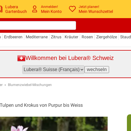
Lubera
Anmelden!
Jetzt planen!
Gartenbuch
Mein Konto
Mein Wunschzettel
n
Erdbeeren
Mediterrane
Zitrus
Kräuter
Rosen
Ziergehölze
Stau
Willkommen bei Lubera® Schweiz
er
»
Blumenzwiebel-Mischungen
ulpen und Krokus von Purpur bis Weiss