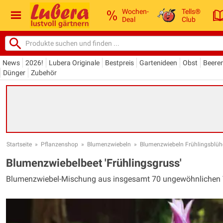
Wochen-
Tells®
Deal
Club
News
2026!
Lubera Originale
Bestpreis
Gartenideen
Obst
Beere
Dünger
Zubehör
Startseite
»
Pflanzenshop
»
Blumenzwiebeln
»
Blumenzwiebeln Frühlingsblüh
Blumenzwiebelbeet 'Frühlingsgruss'
Blumenzwiebel-Mischung aus insgesamt 70 ungewöhnlichen T