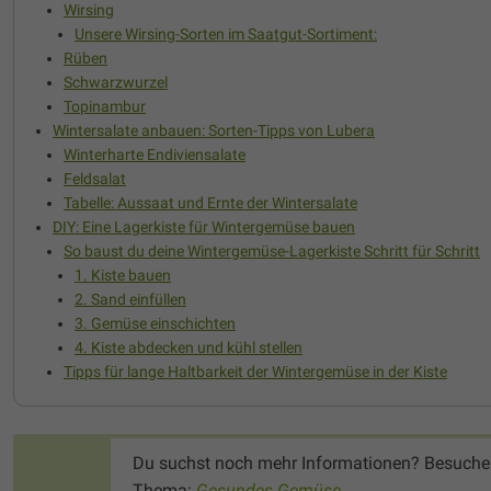
Wirsing
Unsere Wirsing-Sorten im Saatgut-Sortiment:
Rüben
Schwarzwurzel
Topinambur
Wintersalate anbauen: Sorten-Tipps von Lubera
Winterharte Endiviensalate
Feldsalat
Tabelle: Aussaat und Ernte der Wintersalate
DIY: Eine Lagerkiste für Wintergemüse bauen
So baust du deine Wintergemüse-Lagerkiste Schritt für Schritt
1. Kiste bauen
2. Sand einfüllen
3. Gemüse einschichten
4. Kiste abdecken und kühl stellen
Tipps für lange Haltbarkeit der Wintergemüse in der Kiste
Du suchst noch mehr Informationen? Besuche
Thema:
Gesundes Gemüse