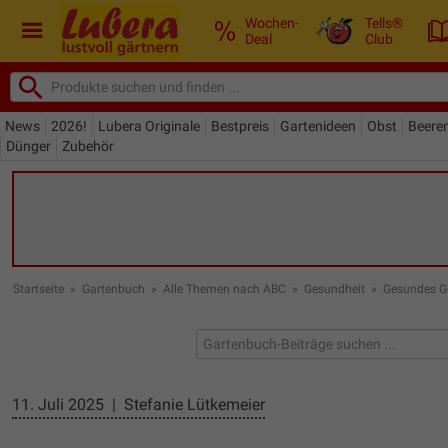
Wochen-
Tells®
Deal
Club
News
2026!
Lubera Originale
Bestpreis
Gartenideen
Obst
Beere
Dünger
Zubehör
Startseite
»
Gartenbuch
»
Alle Themen nach ABC
»
Gesundheit
»
Gesundes 
11. Juli 2025 | Stefanie Lütkemeier