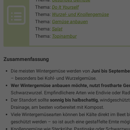
Thema:
Do It Yourself
Thema:
Wurzel- und Knollengemüse
Thema:
Gemüse anbauen
Thema:
Salat
Thema:
Topinambur
Zusammenfassung
Die meisten Wintergemüse werden von
Juni bis Septembe
– besonders bei Kohl- und Wurzelgemüse.
Wer Wintergemüse anbauen möchte, nutzt frostharte G
Schwarzwurzel. Empfindlichere Arten wie Endivie oder Rad
Der Standort sollte
sonnig bis halbschattig
, windgeschützt 
Drainage, am besten vorbereitet mit Kompost.
Viele Wintergemüsearten können bei Kälte direkt im Beet b
geschützt werden – so ist auch eine gestaffelte Ernte mögl
Knollengemüse wie Steckrübe, Pastinake oder Schwarzwurz