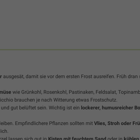
r
ausgesät, damit sie vor dem ersten Frost ausreifen. Früh dran 
emüse
wie Grünkohl, Rosenkohl, Pastinaken, Feldsalat, Topinamb
icchio brauchen je nach Witterung etwas Frostschutz.
und gut belüftet sein. Wichtig ist ein
lockerer, humusreicher B
leiben. Empfindlichere Pflanzen sollten mit
Vlies, Stroh oder Fr
ich.
el lassen sich gut in
Kisten mit feuchtem Sand
oder in
kühlen 