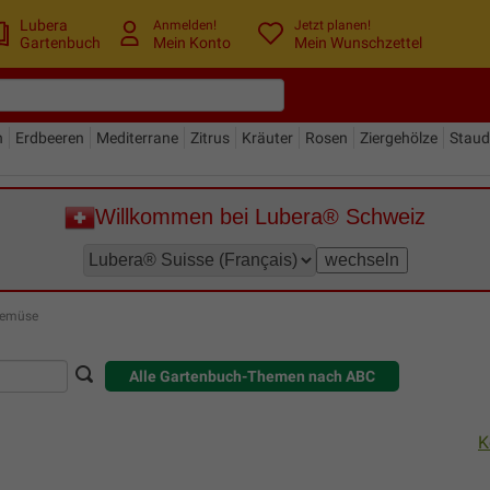
Lubera
Anmelden!
Jetzt planen!
Gartenbuch
Mein Konto
Mein Wunschzettel
n
Erdbeeren
Mediterrane
Zitrus
Kräuter
Rosen
Ziergehölze
Stau
Willkommen bei Lubera® Schweiz
Gemüse
Alle Gartenbuch-Themen nach ABC
K