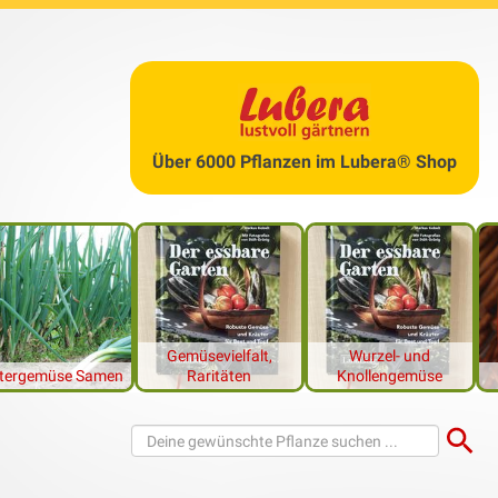
n von Aussaat bis Ernte
se anbauen? Mit der richtigen Planung und den richtigen Gemü
rfährst du alles Wichtige rund um Aussaatzeiten, geeignete Sorten
e. Wir nennen dir die besten Sorten für deinen Garten. Wenn du
d winterharte
Wintergemüse kaufen
möchtest, schau dich bei un
Über 6000 Pflanzen im Lubera® Shop
n wir dir eine DIY-Anleitung für eine funktionelle Holzkiste, in 
annst.
 passenden Produkte im Lubera® Shop
Gemüsevielfalt,
Wurzel- und
tergemüse Samen
Raritäten
Knollengemüse