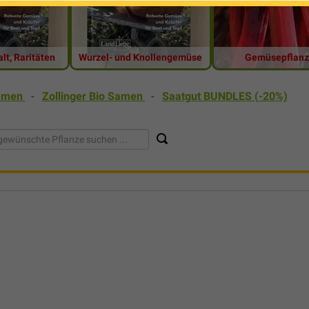
lt, Raritäten
Wurzel- und Knollengemüse
Gemüsepflan
amen
-
Zollinger Bio Samen
-
Saatgut BUNDLES (-20%)