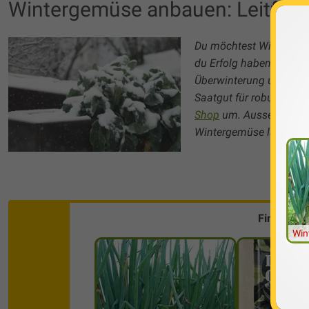
Wintergemüse anbauen: Leitfade
Du möchtest Wintergemü
du Erfolg haben. Hier e
Überwinterung und Ernt
Saatgut für robuste un
Shop
um. Ausserdem gebe
Wintergemüse lagern k
Finde die
Win