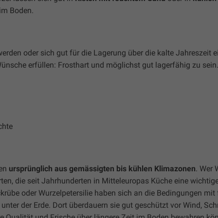
 im Boden.
den oder sich gut für die Lagerung über die kalte Jahreszeit e
nsche erfüllen: Frosthart und möglichst gut lagerfähig zu sein
chte
men
ursprünglich aus gemässigten bis kühlen Klimazonen
. Wer
n, die seit Jahrhunderten in Mitteleuropas Küche eine wichtige 
krübe oder Wurzelpetersilie haben sich an die Bedingungen mit 
unter der Erde. Dort überdauern sie gut geschützt vor Wind, Sch
hre Qualität und Frische über längere Zeit im Boden bewahren kö