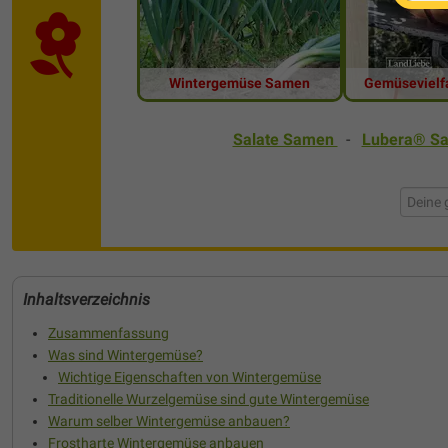
Wintergemüse Samen
Gemüsevielfa
Salate Samen
-
Lubera® S
Inhaltsverzeichnis
Zusammenfassung
Was sind Wintergemüse?
Wichtige Eigenschaften von Wintergemüse
Traditionelle Wurzelgemüse sind gute Wintergemüse
Warum selber Wintergemüse anbauen?
Frostharte Wintergemüse anbauen