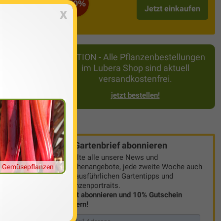
-50%
Jetzt einkaufen
x
sesorten wirst
, Pflege,
AKTION - Alle Pflanzenbestellungen
 passendes
im Lubera Shop sind aktuell
s im
Lubera-
versandkostenfrei.
der du deine
jetzt bestellen!
Gartenbrief abonnieren
Erhalte alle unsere News und
Wochenangebote, jede zweite Woche auch
Gemüsepflanzen
mit ausführlichen Gartentipps und
Pflanzenportraits.
Jetzt abonnieren und 10% Gutschein
sichern!