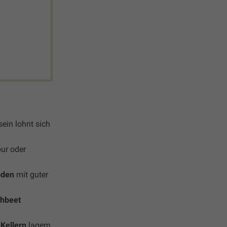
sein lohnt sich
ur oder
oden
mit guter
ühbeet
Kellern
lagern.