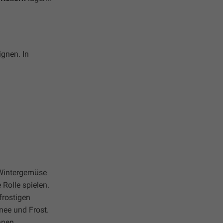
ignen. In
.
 Wintergemüse
Rolle spielen.
frostigen
nee und Frost.
nnen.