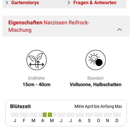
Gartenstorys
Fragen & Antworten
Eigenschaften
Narzissen Reifrock-
Mischung
Endhöhe
Standort
15cm - 40cm
Vollsonne, Halbschatten
Blütezeit
Mitte April bis Anfang Mai
J
F
M
A
M
J
J
A
S
O
N
D