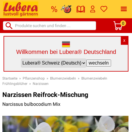
0
X
Willkommen bei Lubera® Deutschland
Startseite
»
Pflanzenshop
»
Blumenzwiebeln
»
Blumenzwiebeln
Frühlingsblüher
»
Narzissen
Narzissen Reifrock-Mischung
Narcissus bulbocodium Mix