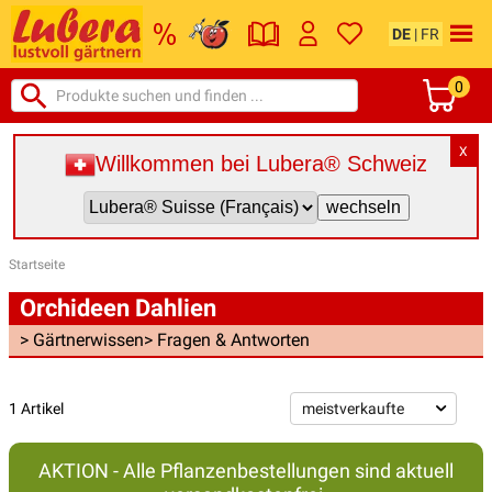
DE
|
FR
0
X
Willkommen bei Lubera® Schweiz
Startseite
Orchideen Dahlien
> Gärtnerwissen
> Fragen & Antworten
1 Artikel
AKTION - Alle Pflanzenbestellungen sind aktuell