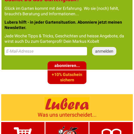
Glück im Garten kommt mit der Erfahrung. Wo sie (noch) fehlt,
braucht's Beratung und Informationen...
Lubera hilft - in jeder Gartensituation. Abonniere jetzt meinen
Newsletter.
Jede Woche Tipps & Tricks, Geschichten und heisse Angebote, da
wirst auch Du zum Gartenprofi! Dein Markus Kobelt
abonnieren...
+10% Gutschein
sichern
Was uns unterscheidet...