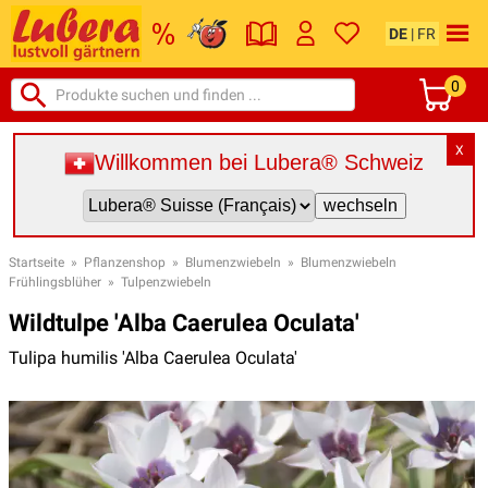
DE
|
FR
0
X
Willkommen bei Lubera® Schweiz
Startseite
»
Pflanzenshop
»
Blumenzwiebeln
»
Blumenzwiebeln
Frühlingsblüher
»
Tulpenzwiebeln
Wildtulpe 'Alba Caerulea Oculata'
Tulipa humilis 'Alba Caerulea Oculata'