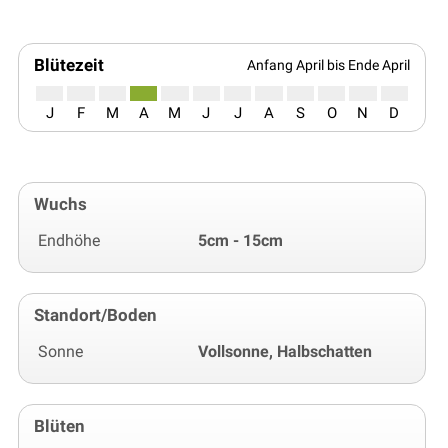
Blütezeit
Anfang April bis Ende April
J
F
M
A
M
J
J
A
S
O
N
D
Wuchs
Endhöhe
5cm - 15cm
Standort/Boden
Sonne
Vollsonne, Halbschatten
Blüten