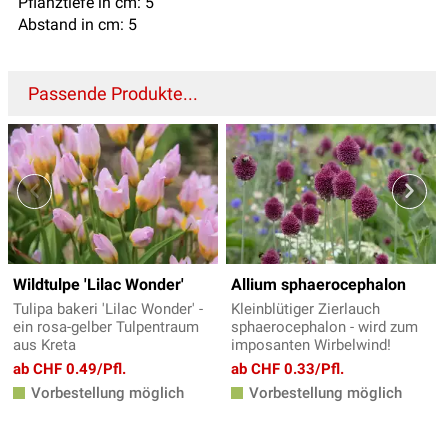
Pflanztiefe in cm: 5
Abstand in cm: 5
Passende Produkte...
Wildtulpe 'Lilac Wonder'
Allium sphaerocephalon
Tulipa bakeri 'Lilac Wonder' -
Kleinblütiger Zierlauch
ein rosa-gelber Tulpentraum
sphaerocephalon - wird zum
aus Kreta
imposanten Wirbelwind!
ab CHF 0.49/Pfl.
ab CHF 0.33/Pfl.
Vorbestellung möglich
Vorbestellung möglich