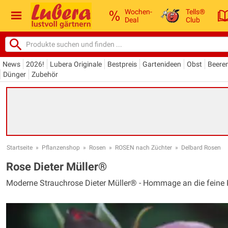
Wochen-
Tells®
Deal
Club
News
2026!
Lubera Originale
Bestpreis
Gartenideen
Obst
Beere
Dünger
Zubehör
Startseite
»
Pflanzenshop
»
Rosen
»
ROSEN nach Züchter
»
Delbard Rosen
Rose Dieter Müller®
Moderne Strauchrose Dieter Müller® - Hommage an die feine