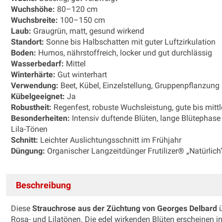
Wuchshöhe:
80–120 cm
Wuchsbreite:
100–150 cm
Laub:
Graugrün, matt, gesund wirkend
Standort:
Sonne bis Halbschatten mit guter Luftzirkulation
Boden:
Humos, nährstoffreich, locker und gut durchlässig
Wasserbedarf:
Mittel
Winterhärte:
Gut winterhart
Verwendung:
Beet, Kübel, Einzelstellung, Gruppenpflanzung
Kübelgeeignet:
Ja
Robustheit:
Regenfest, robuste Wuchsleistung, gute bis mittl
Besonderheiten:
Intensiv duftende Blüten, lange Blütephase 
Lila-Tönen
Schnitt:
Leichter Auslichtungsschnitt im Frühjahr
Düngung:
Organischer Langzeitdünger Frutilizer® „Natürlic
Beschreibung
Diese
Strauchrose aus der Züchtung von Georges Delbard
ü
Rosa- und Lilatönen. Die edel wirkenden Blüten erscheinen i