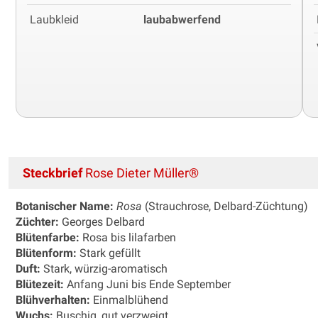
Laubkleid
laubabwerfend
Steckbrief
Rose Dieter Müller®
Botanischer Name:
Rosa
(Strauchrose, Delbard-Züchtung)
Züchter:
Georges Delbard
Blütenfarbe:
Rosa bis lilafarben
Blütenform:
Stark gefüllt
Duft:
Stark, würzig-aromatisch
Blütezeit:
Anfang Juni bis Ende September
Blühverhalten:
Einmalblühend
Wuchs:
Buschig, gut verzweigt