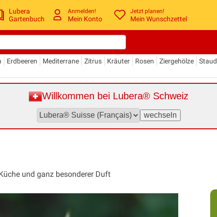
Lubera
Anmelden!
Jetzt planen!
Gartenbuch
Mein Konto
Mein Wunschzettel
n
Erdbeeren
Mediterrane
Zitrus
Kräuter
Rosen
Ziergehölze
Stau
Willkommen bei Lubera® Schweiz
 Küche und ganz besonderer Duft