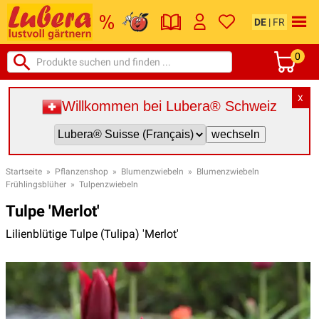
DE
|
FR
0
X
Willkommen bei Lubera® Schweiz
Startseite
»
Pflanzenshop
»
Blumenzwiebeln
»
Blumenzwiebeln
Frühlingsblüher
»
Tulpenzwiebeln
Tulpe 'Merlot'
Lilienblütige Tulpe (Tulipa) 'Merlot'