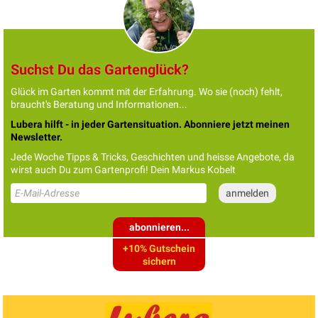
Suchst Du das Gartenglück?
Glück im Garten kommt mit der Erfahrung. Wo sie (noch) fehlt,
braucht's Beratung und Informationen...
Lubera hilft - in jeder Gartensituation. Abonniere jetzt meinen
Newsletter.
Jede Woche Tipps & Tricks, Geschichten und heisse Angebote, da
wirst auch Du zum Gartenprofi! Dein Markus Kobelt
abonnieren...
+10% Gutschein
sichern