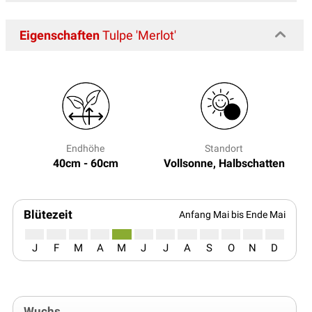
Eigenschaften
Tulpe 'Merlot'
Endhöhe
Standort
40cm - 60cm
Vollsonne, Halbschatten
Blütezeit
Anfang Mai bis Ende Mai
J
F
M
A
M
J
J
A
S
O
N
D
Wuchs