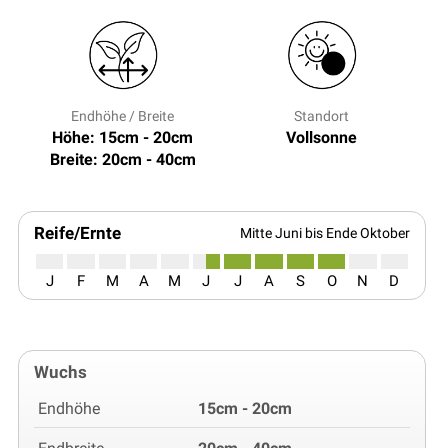
Endhöhe / Breite
Standort
Höhe: 15cm - 20cm
Vollsonne
Breite: 20cm - 40cm
Reife/Ernte
Mitte Juni bis Ende Oktober
J
F
M
A
M
J
J
A
S
O
N
D
Wuchs
Endhöhe
15cm - 20cm