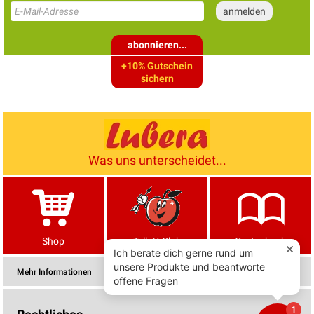
abonnieren...
+10% Gutschein
sichern
Was uns unterscheidet...
Shop
Tells® Club
Gartenbuch
Mehr Informationen