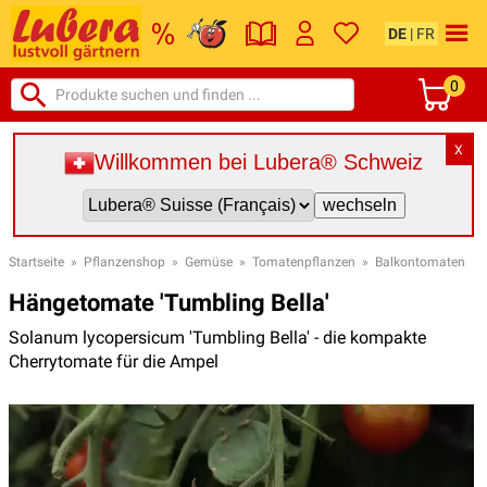
DE
|
FR
0
X
Willkommen bei Lubera® Schweiz
Startseite
»
Pflanzenshop
»
Gemüse
»
Tomatenpflanzen
»
Balkontomaten
Hängetomate 'Tumbling Bella'
Solanum lycopersicum 'Tumbling Bella' - die kompakte
Cherrytomate für die Ampel