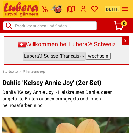
DE
|
FR
0
X
Willkommen bei Lubera® Schweiz
Startseite
»
Pflanzenshop
Dahlie 'Kelsey Annie Joy' (2er Set)
Dahlia 'Kelsey Annie Joy' - Halskrausen Dahlie, deren
ungefüllte Blüten aussen orangegelb und innen
hellrosafarben sind