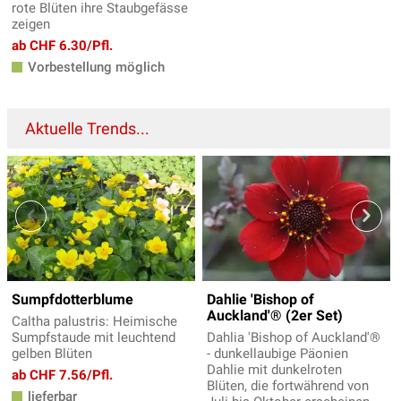
rote Blüten ihre Staubgefässe
zeigen
ab CHF 6.30/Pfl.
Vorbestellung möglich
Aktuelle Trends...
Sumpfdotterblume
Dahlie 'Bishop of
Auckland'® (2er Set)
Caltha palustris: Heimische
Sumpfstaude mit leuchtend
Dahlia 'Bishop of Auckland'®
gelben Blüten
- dunkellaubige Päonien
Dahlie mit dunkelroten
ab CHF 7.56/Pfl.
Blüten, die fortwährend von
lieferbar