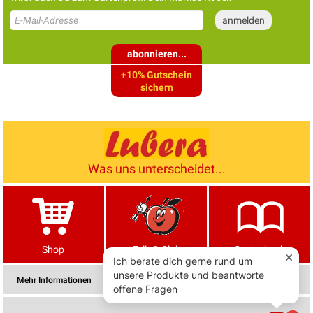
abonnieren...
+10% Gutschein
sichern
Was uns unterscheidet...
Shop
Tells® Club
Gartenbuch
Mehr Informationen