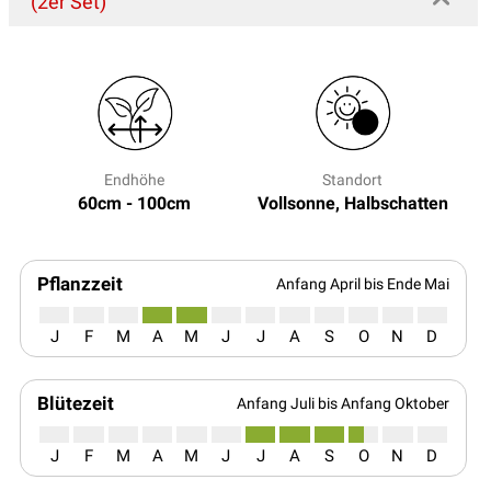
(2er Set)
Endhöhe
Standort
60cm - 100cm
Vollsonne, Halbschatten
Pflanzzeit
Anfang April bis Ende Mai
J
F
M
A
M
J
J
A
S
O
N
D
Blütezeit
Anfang Juli bis Anfang Oktober
J
F
M
A
M
J
J
A
S
O
N
D