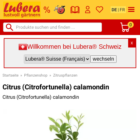
DE
|
FR
0
X
Willkommen bei Lubera® Schweiz
Startseite
»
Pflanzenshop
»
Zitruspflanzen
Citrus (Citrofortunella) calamondin
Citrus (Citrofortunella) calamondin