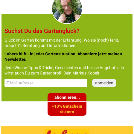
Suchst Du das Gartenglück?
Glück im Garten kommt mit der Erfahrung. Wo sie (noch) fehlt,
braucht's Beratung und Informationen...
Lubera hilft - in jeder Gartensituation. Abonniere jetzt meinen
Newsletter.
Jede Woche Tipps & Tricks, Geschichten und heisse Angebote, da
wirst auch Du zum Gartenprofi! Dein Markus Kobelt
abonnieren...
+10% Gutschein
sichern