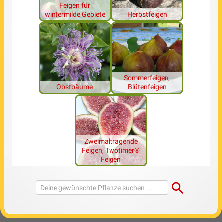
Feigen für
wintermilde Gebiete
Herbstfeigen
Sommerfeigen,
Obstbäume
Blütenfeigen
Zweimaltragende
Feigen, Twotimer®
Feigen