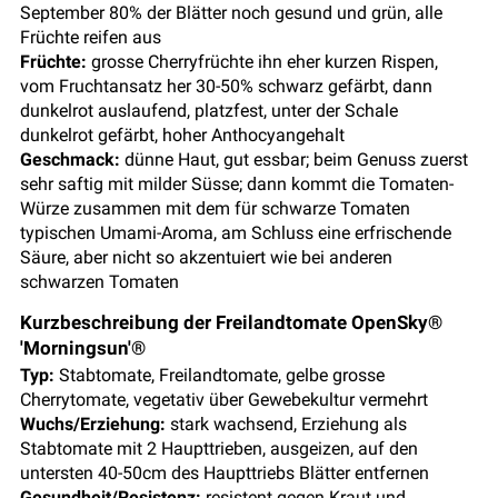
September 80% der Blätter noch gesund und grün, alle
Früchte reifen aus
Früchte:
grosse Cherryfrüchte ihn eher kurzen Rispen,
vom Fruchtansatz her 30-50% schwarz gefärbt, dann
dunkelrot auslaufend, platzfest, unter der Schale
dunkelrot gefärbt, hoher Anthocyangehalt
Geschmack:
dünne Haut, gut essbar; beim Genuss zuerst
sehr saftig mit milder Süsse; dann kommt die Tomaten-
Würze zusammen mit dem für schwarze Tomaten
typischen Umami-Aroma, am Schluss eine erfrischende
Säure, aber nicht so akzentuiert wie bei anderen
schwarzen Tomaten
Kurzbeschreibung der Freilandtomate OpenSky®
'Morningsun'®
Typ:
Stabtomate, Freilandtomate, gelbe grosse
Cherrytomate, vegetativ über Gewebekultur vermehrt
Wuchs/Erziehung:
stark wachsend, Erziehung als
Stabtomate mit 2 Haupttrieben, ausgeizen, auf den
untersten 40-50cm des Haupttriebs Blätter entfernen
Gesundheit/Resistenz:
resistent gegen Kraut und