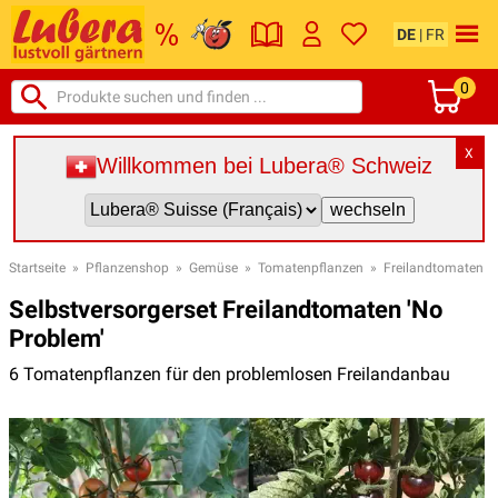
DE
|
FR
0
X
Willkommen bei Lubera® Schweiz
Startseite
»
Pflanzenshop
»
Gemüse
»
Tomatenpflanzen
»
Freilandtomaten
Selbstversorgerset Freilandtomaten 'No
Problem'
6 Tomatenpflanzen für den problemlosen Freilandanbau