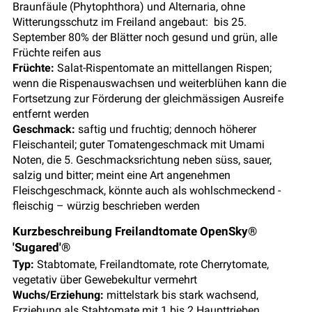
Braunfäule (Phytophthora) und Alternaria, ohne
Witterungsschutz im Freiland angebaut: bis 25.
September 80% der Blätter noch gesund und grün, alle
Früchte reifen aus
Früchte:
Salat-Rispentomate an mittellangen Rispen;
wenn die Rispenauswachsen und weiterblühen kann die
Fortsetzung zur Förderung der gleichmässigen Ausreife
entfernt werden
Geschmack:
saftig und fruchtig; dennoch höherer
Fleischanteil; guter Tomatengeschmack mit Umami
Noten, die 5. Geschmacksrichtung neben süss, sauer,
salzig und bitter; meint eine Art angenehmen
Fleischgeschmack, könnte auch als wohlschmeckend -
fleischig – würzig beschrieben werden
Kurzbeschreibung Freilandtomate OpenSky®
'Sugared'®
Typ:
Stabtomate, Freilandtomate, rote Cherrytomate,
vegetativ über Gewebekultur vermehrt
Wuchs/Erziehung:
mittelstark bis stark wachsend,
Erziehung als Stabtomate mit 1 bis 2 Haupttrieben,