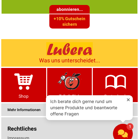
abonnieren...
+10% Gutschein
sichern
Was uns unterscheidet...
Shop
Tells® Club
Gartenbuch
Mehr Informationen
Rechtliches
Impressum