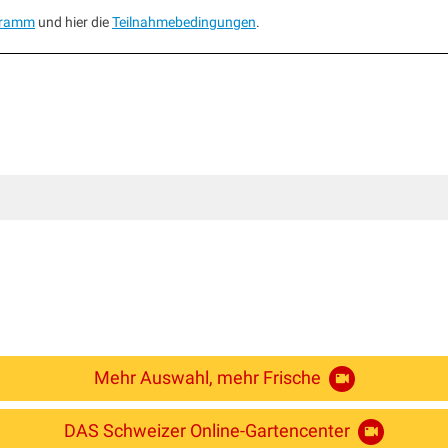
gramm
und hier die
Teilnahmebedingungen
.
Mehr Auswahl, mehr Frische
DAS Schweizer Online-Gartencenter