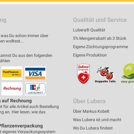
ung
Qualität und Service
Lubera® Qualität
s, was Du schon immer über
5% Mengenrabatt ab 3 Stück
n wolltest...
Eigene Züchtungsprogramme
Eigene Produktion
kannst Du aus den folgenden
wählen
Über Lubera
g auf Rechnung
t für alle Artikel auch Bestellung
Über Markus Kobelt
g an. Hier lesen, wie das
.
Was Lubera ist und macht
Pflanzenverpackung
Wo Du Lubera findest
t eigenes Verpackungssystem