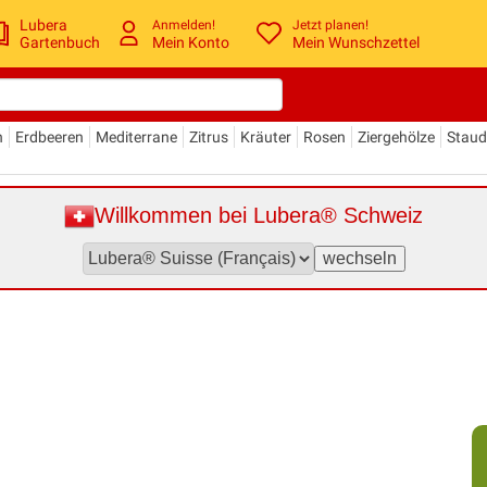
Lubera
Anmelden!
Jetzt planen!
Gartenbuch
Mein Konto
Mein Wunschzettel
n
Erdbeeren
Mediterrane
Zitrus
Kräuter
Rosen
Ziergehölze
Stau
Willkommen bei Lubera® Schweiz