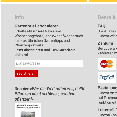
Info
Bestell
Gartenbrief abonnieren
FAQ
Erhalte alle unsere News und
(Fast) Alle
Wochenangebote, jede zweite Woche auch
Lubera wisse
mit ausführlichen Gartentipps und
Zahlung
Pflanzenportraits.
Bei Lubera 
Jetzt abonnieren und 10% Gutschein
Zahlarten 
sichern!
Bestellun
Dossier «
Wer die Welt retten will, sollte
Lubera biete
Pflanzen nicht verbieten, sondern
auf Rechnun
pflanzen!
»
funktioniert
Lubera® 
Lubera® ha