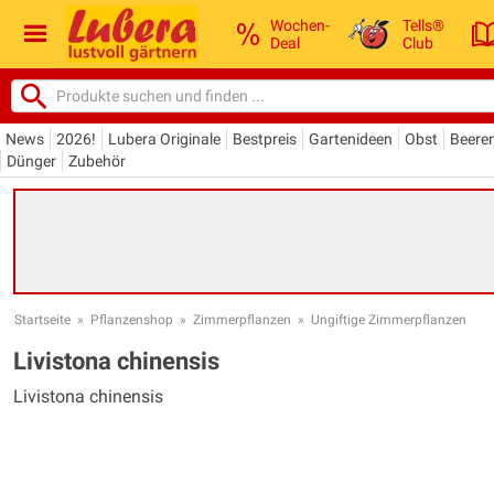
Wochen-
Tells®
Deal
Club
News
2026!
Lubera Originale
Bestpreis
Gartenideen
Obst
Beere
Dünger
Zubehör
Startseite
»
Pflanzenshop
»
Zimmerpflanzen
»
Ungiftige Zimmerpflanzen
Livistona chinensis
Livistona chinensis