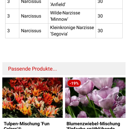
3
Narcissus
30
'Anfield'
Wilde-Narzisse
3
Narcissus
30
'Minnow'
Kleinkronige Narzisse
3
Narcissus
30
'Segovia'
Passende Produkte...
-19%
Tulpen-Mischung 'Fun
Blumenzwiebel-Mischung
Colors'®
'Einfache spätblühende