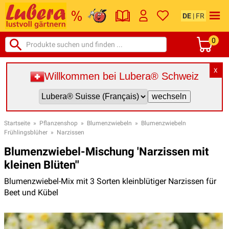
DE
|
FR
0
X
Willkommen bei Lubera® Schweiz
Startseite
»
Pflanzenshop
»
Blumenzwiebeln
»
Blumenzwiebeln
Frühlingsblüher
»
Narzissen
Blumenzwiebel-Mischung 'Narzissen mit
kleinen Blüten''
Blumenzwiebel-Mix mit 3 Sorten kleinblütiger Narzissen für
Beet und Kübel