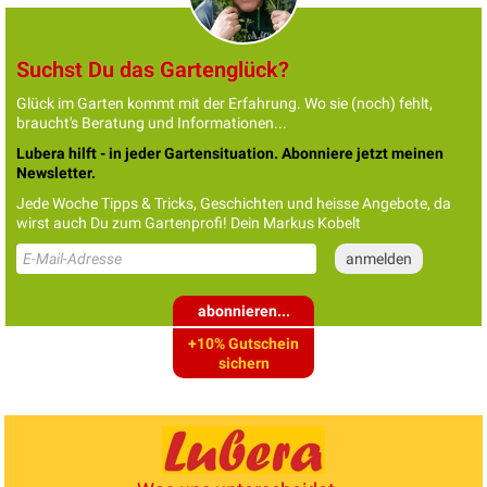
Suchst Du das Gartenglück?
Glück im Garten kommt mit der Erfahrung. Wo sie (noch) fehlt,
braucht's Beratung und Informationen...
Lubera hilft - in jeder Gartensituation. Abonniere jetzt meinen
Newsletter.
Jede Woche Tipps & Tricks, Geschichten und heisse Angebote, da
wirst auch Du zum Gartenprofi! Dein Markus Kobelt
abonnieren...
+10% Gutschein
sichern