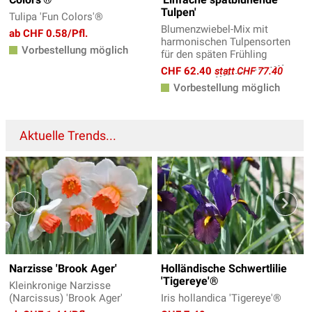
Tulpen'
Tulipa 'Fun Colors'®
Blumenzwiebel-Mix mit
ab CHF 0.58/Pfl.
harmonischen Tulpensorten
Vorbestellung möglich
für den späten Frühling
CHF 62.40
statt CHF 77.40
Vorbestellung möglich
Aktuelle Trends...
Narzisse 'Brook Ager'
Holländische Schwertlilie
'Tigereye'®
Kleinkronige Narzisse
(Narcissus) 'Brook Ager'
Iris hollandica 'Tigereye'®