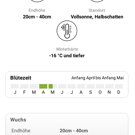
Endhöhe
Standort
20cm - 40cm
Vollsonne, Halbschatten
Winterhärte
-16 °C und tiefer
Blütezeit
Anfang April bis Anfang Mai
J
F
M
A
M
J
J
A
S
O
N
D
Wuchs
Endhöhe
20cm - 40cm