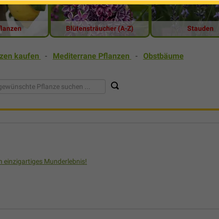
flanzen
Blütensträucher (A-Z)
Stauden
nzen kaufen
-
Mediterrane Pflanzen
-
Obstbäume
in einzigartiges Munderlebnis!