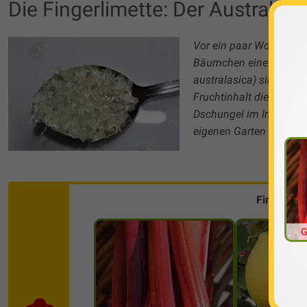
Die Fingerlimette: Der Australisc
Vor ein paar Wochen hab
Bäumchen eine noch unre
australasica) sind noch
Fruchtinhalt dieser wi
Dschungel im Internet 
eigenen Garten anbaue
Finde die
G