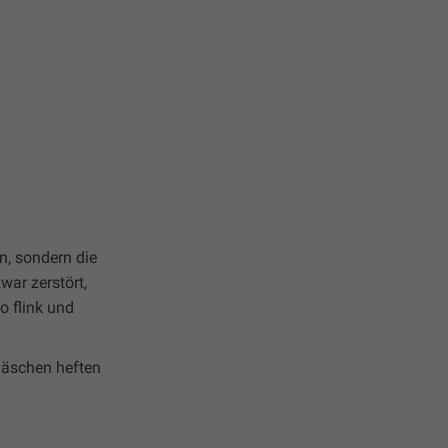
n, sondern die
ar zerstört,
o flink und
läschen heften