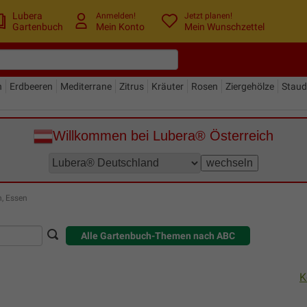
Lubera
Anmelden!
Jetzt planen!
Gartenbuch
Mein Konto
Mein Wunschzettel
n
Erdbeeren
Mediterrane
Zitrus
Kräuter
Rosen
Ziergehölze
Stau
Willkommen bei Lubera® Österreich
n, Essen
Alle Gartenbuch-Themen nach ABC
K