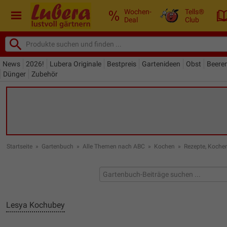
Wochen-
Tells®
Deal
Club
News
2026!
Lubera Originale
Bestpreis
Gartenideen
Obst
Beere
Dünger
Zubehör
Startseite
»
Gartenbuch
»
Alle Themen nach ABC
»
Kochen
»
Rezepte, Koche
Lesya Kochubey