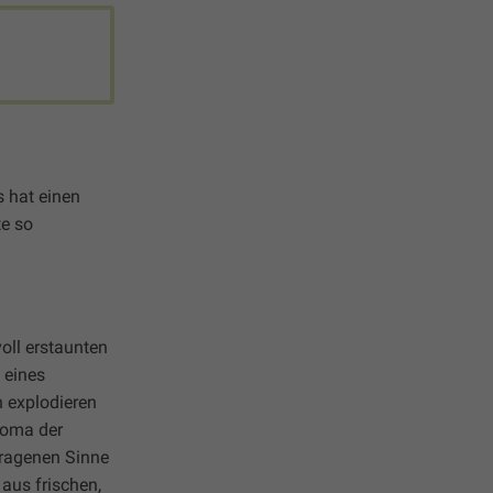
s hat einen
te so
oll erstaunten
 eines
 explodieren
roma der
tragenen Sinne
aus frischen,