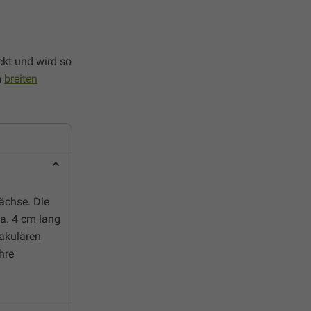
ckt und wird so
m
breiten
wächse. Die
ca. 4 cm lang
takulären
hre