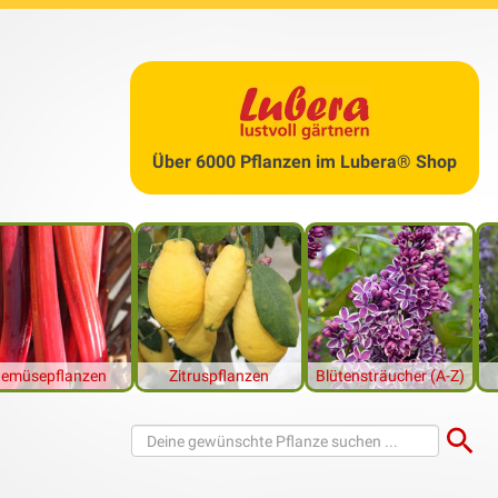
he Kaviar
e ich nicht mehr warten können, ja, ich gestehe es, und von ei
ife Fingerlimette abgeschnitten und probiert. Die Fingerlimette
 so selten hier im Mitteleuropa und ich habe schon so oft den 
rklich sehr ungewöhnlichen gurkenförmigen Zitrusfrüchte aus dem
Über 6000 Pflanzen im Lubera® Shop
bestaunt. In unserem Gartenshop können Sie
Limettenbäume kau
n.
 passenden Produkte im Lubera® Shop
emüsepflanzen
Zitruspflanzen
Blütensträucher (A-Z)