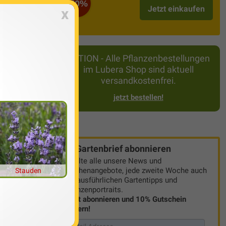
-50%
Jetzt einkaufen
x
nem Limetten
n (Microcitrus
AKTION - Alle Pflanzenbestellungen
spannenden
im Lubera Shop sind aktuell
 australischen
versandkostenfrei.
fen
und im
jetzt bestellen!
Gartenbrief abonnieren
Erhalte alle unsere News und
Wochenangebote, jede zweite Woche auch
Stauden
mit ausführlichen Gartentipps und
Pflanzenportraits.
Jetzt abonnieren und 10% Gutschein
sichern!