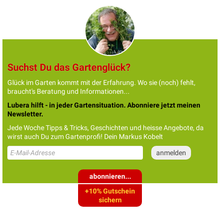
Suchst Du das Gartenglück?
Glück im Garten kommt mit der Erfahrung. Wo sie (noch) fehlt,
braucht's Beratung und Informationen...
Lubera hilft - in jeder Gartensituation. Abonniere jetzt meinen
Newsletter.
Jede Woche Tipps & Tricks, Geschichten und heisse Angebote, da
wirst auch Du zum Gartenprofi! Dein Markus Kobelt
abonnieren...
+10% Gutschein
sichern