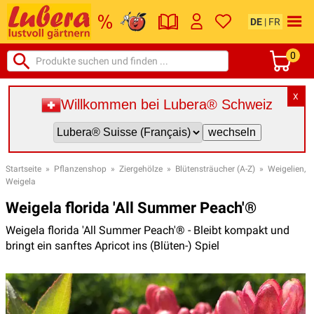
DE
|
FR
0
X
Willkommen bei Lubera® Schweiz
Startseite
»
Pflanzenshop
»
Ziergehölze
»
Blütensträucher (A-Z)
»
Weigelien,
Weigela
Weigela florida 'All Summer Peach'®
Weigela florida 'All Summer Peach'® - Bleibt kompakt und
bringt ein sanftes Apricot ins (Blüten-) Spiel