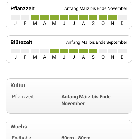
Pflanzzeit
Anfang März bis Ende November
J
F
M
A
M
J
J
A
S
O
N
D
Blütezeit
Anfang Mai bis Ende September
J
F
M
A
M
J
J
A
S
O
N
D
Kultur
Pflanzzeit
Anfang März bis Ende
November
Wuchs
Endhöhe
60cm - 80cm