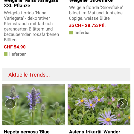
Weigelie 'Nana Variegata'
Weigelie 'Snowflake'
XXL Pflanze
Weigela florida 'Snowflake'
Weigela florida 'Nana
bildet im Mai und Juni eine
Variegata' - dekorativer
üppige, weisse Blüte
Kleinstrauch mit farblich
ab CHF 28.72/Pfl.
geränderten Blättern und
lieferbar
bezaubernden rosafarbenen
Blüten
CHF 54.90
lieferbar
Aktuelle Trends...
Nepeta nervosa 'Blue
Aster x frikartii 'Wunder