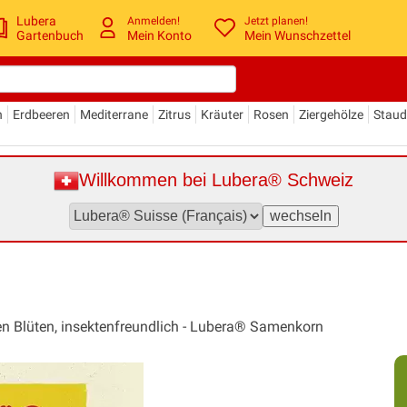
Lubera
Anmelden!
Jetzt planen!
Gartenbuch
Mein Konto
Mein Wunschzettel
n
Erdbeeren
Mediterrane
Zitrus
Kräuter
Rosen
Ziergehölze
Stau
Willkommen bei Lubera® Schweiz
n Blüten, insektenfreundlich - Lubera® Samenkorn