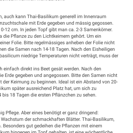
ch, auch kann Thai-Basilikum generell im Innenraum
e Anzuchtschale mit Erde gegeben und mässig gegossen.
-12 cm. In jeden Topf gibt man ca. 2-3 Samenkörner.
a die Pflanze zu den Lichtkeimern gehört. Um ein
ner Folie. Bitte regelmässiges anheben der Folie nicht
imen die Samen nach 14-18 Tagen. Nach den Eisheiligen
asilicum niedrige Temperaturen nicht verträgt, muss der
 einfach direkt ins Beet gesät werden. Nach den
 die Erde gegeben und angegossen. Bitte den Samen nicht
 der Keimung zu beginnen. Ideal ist ein Abstand von 20-
ikum später ausreichend Platz hat, um sich zu
 bis 18 Tagen die ersten Pflänzchen zu sehen.
g Pflege. Aber eines benötigt er ganz dringend:
 Wachstum der schmackhaften Blätter. Thai-Basilikum,
n. Besonders gut gedeihen die Pflanzen mit einem
likum hingegen im Topf gehalten, ist eine wöchentliche