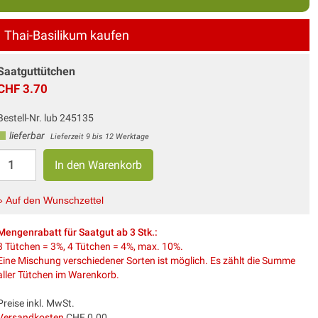
Thai-Basilikum kaufen
Saatguttütchen
CHF 3.70
Bestell-Nr. lub 245135
lieferbar
Lieferzeit 9 bis 12 Werktage
» Auf den Wunschzettel
Mengenrabatt für Saatgut ab 3 Stk.:
3 Tütchen = 3%, 4 Tütchen = 4%, max. 10%.
Eine Mischung verschiedener Sorten ist möglich. Es zählt die Summe
aller Tütchen im Warenkorb.
Preise inkl. MwSt.
Versandkosten
CHF 0.00