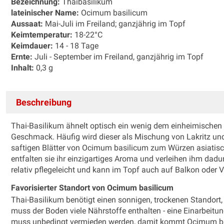
Bezeichnung:
Thaibasilikum
lateinischer Name:
Ocimum basilicum
Aussaat:
Mai-Juli im Freiland; ganzjährig im Topf
Keimtemperatur:
18-22°C
Keimdauer:
14 - 18 Tage
Ernte:
Juli - September im Freiland, ganzjährig im Topf
Inhalt:
0,3 g
Beschreibung
Thai-Basilikum ähnelt optisch ein wenig dem einheimischen
Geschmack. Häufig wird dieser als Mischung von Lakritz und
saftigen Blätter von Ocimum basilicum zum Würzen asiatisch
entfalten sie ihr einzigartiges Aroma und verleihen ihm dad
relativ pflegeleicht und kann im Topf auch auf Balkon oder V
Favorisierter Standort von Ocimum basilicum
Thai-Basilikum benötigt einen sonnigen, trockenen Standort,
muss der Boden viele Nährstoffe enthalten - eine Einarbeit
muss unbedingt vermieden werden, damit kommt Ocimum bas