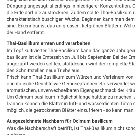
Düngung angesagt, allerdings in niedrigerer Konzentration.
die Erde darf nie austrocknen. Zudem sollte Thai-Basilikum 
charakteristisch buschigen Wuchs. Beginnen kann man dem Rü
sind. Erkennbar ist das an grossen, tiefgrünen Blättern. Wel
der Hand entfernt.
Thai-Basilikum ernten und verarbeiten
Im Topf kultivierter Thai-Basilikum kann das ganze Jahr ge
basilicum ist die Erntezeit von Juli bis September. Bei der Er
abgezupft werden sollten, stattdessen wird der komplette St
den Schnittstellen neue Triebe aus.
Frisch kann Thai-Basilikum zum Würzen und Verfeinern von S
orientalische Gerichte wie Gemüsepfannen etc. verwendet 
aromatischen, unverwechselbaren Eigengeschmack der Kräute
Um Ocimum basilicum möglichst lange haltbar zu machen, w
Danach können die Blätter in luft- und wasserdichten Tüten
möglich, die getrockneten Blätter einzufrieren - so kann man
Ausgezeichnete Nachbarn für Ocimum basilicum
Was die Nachbarschaft betrifft, ist Thai-Basilikum nicht son
anderem: