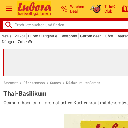
Wochen-
Tells®
Deal
Club
News
2026!
Lubera Originale
Bestpreis
Gartenideen
Obst
Beere
Dünger
Zubehör
Startseite
»
Pflanzenshop
»
Samen
»
Küchenkräuter Samen
Thai-Basilikum
Ocimum basilicum - aromatisches Küchenkraut mit dekorative