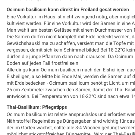
Ocimum basilicum kann direkt im Freiland gesät werden
Eine Vorkultur im Haus ist nicht zwingend nötig, aber mögli
kultiviert werden. Für eine Vorkultur wird der Samen in ein
Man wählt am besten Gefässe mit einem Durchmesser von 10
Die Samen dürfen nicht komplett mit Erde bedeckt werden, d
Gewächshausklima zu schaffen, versieht man die Töpfe mit ei
vergessen, damit sich kein Schimmel bildet! Bei 18-22°C ke
dürfen die junge Pflanzen dann nach draussen. Da Ocimum b
Boden auf jeden Fall frostfrei sein.
Allerdings kann Ocimum basilicum nach den Eisheiligen auch
Eisheiligen, also Mitte bis Ende Mai, werden die Samen auf
mit Erde bedecken - Ocimum basilicum benötigt Licht, um mit
25 cm Zentimeter zwischen den Samen, damit der Thai Basil
entwickeln. Bei Temperaturen von 18-22°C sind nach etwa 14
Thai-Basilikum: Pflegetipps
Ocimum basilicum ist relativ anspruchslos und erfordert weni
Nährstoffe! Regelmässige Düngergaben sind wichtig für das
der im Garten wächst, sollte alle 3-4 Wochen gedüngt werde
möglichst stickstoffreichen Düngemittel. Wird der Thai-Basi