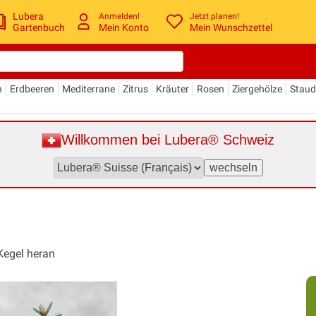
Lubera
Anmelden!
Jetzt planen!
Gartenbuch
Mein Konto
Mein Wunschzettel
n
Erdbeeren
Mediterrane
Zitrus
Kräuter
Rosen
Ziergehölze
Stau
Willkommen bei Lubera® Schweiz
Kegel heran