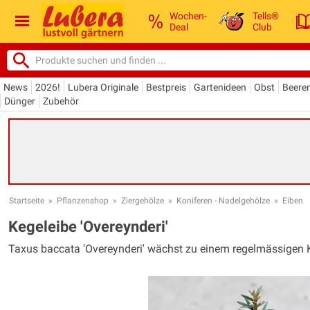
Wochen-
Tells®
Deal
Club
News
2026!
Lubera Originale
Bestpreis
Gartenideen
Obst
Beere
Dünger
Zubehör
Startseite
»
Pflanzenshop
»
Ziergehölze
»
Koniferen - Nadelgehölze
»
Eiben
Kegeleibe 'Overeynderi'
Taxus baccata 'Overeynderi' wächst zu einem regelmässigen 