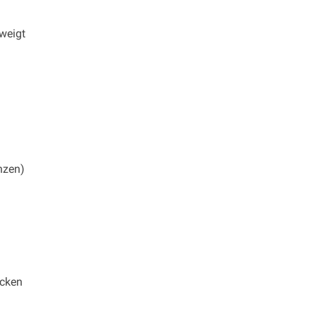
weigt
nzen)
ecken