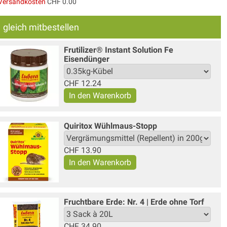
Versandkosten
CHF 0.00
gleich mitbestellen
Frutilizer® Instant Solution Fe
Eisendünger
CHF
12.24
Quiritox Wühlmaus-Stopp
CHF
13.90
Fruchtbare Erde: Nr. 4 | Erde ohne Torf
CHF
34.90