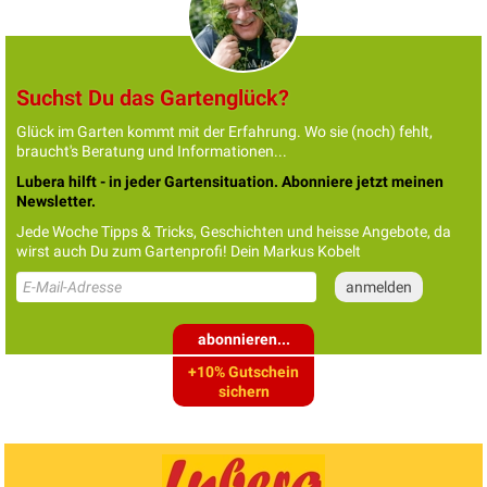
Suchst Du das Gartenglück?
Glück im Garten kommt mit der Erfahrung. Wo sie (noch) fehlt,
braucht's Beratung und Informationen...
Lubera hilft - in jeder Gartensituation. Abonniere jetzt meinen
Newsletter.
Jede Woche Tipps & Tricks, Geschichten und heisse Angebote, da
wirst auch Du zum Gartenprofi! Dein Markus Kobelt
abonnieren...
+10% Gutschein
sichern