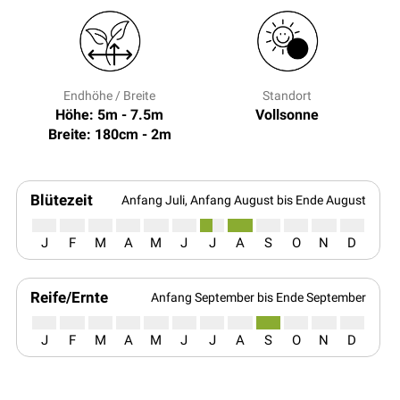
Endhöhe / Breite
Standort
Höhe: 5m - 7.5m
Vollsonne
Breite: 180cm - 2m
Blütezeit
Anfang Juli, Anfang August bis Ende August
J
F
M
A
M
J
J
A
S
O
N
D
Reife/Ernte
Anfang September bis Ende September
J
F
M
A
M
J
J
A
S
O
N
D