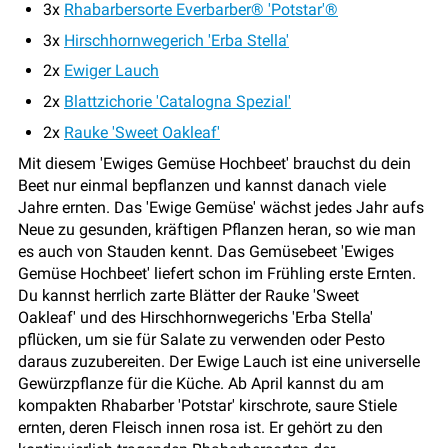
3x
Rhabarbersorte Everbarber® 'Potstar'®
3x
Hirschhornwegerich 'Erba Stella'
2x
Ewiger Lauch
2x
Blattzichorie 'Catalogna Spezial'
2x
Rauke 'Sweet Oakleaf'
Mit diesem 'Ewiges Gemüse Hochbeet' brauchst du dein
Beet nur einmal bepflanzen und kannst danach viele
Jahre ernten. Das 'Ewige Gemüse' wächst jedes Jahr aufs
Neue zu gesunden, kräftigen Pflanzen heran, so wie man
es auch von Stauden kennt. Das Gemüsebeet 'Ewiges
Gemüse Hochbeet' liefert schon im Frühling erste Ernten.
Du kannst herrlich zarte Blätter der Rauke 'Sweet
Oakleaf' und des Hirschhornwegerichs 'Erba Stella'
pflücken, um sie für Salate zu verwenden oder Pesto
daraus zuzubereiten. Der Ewige Lauch ist eine universelle
Gewürzpflanze für die Küche. Ab April kannst du am
kompakten Rhabarber 'Potstar' kirschrote, saure Stiele
ernten, deren Fleisch innen rosa ist. Er gehört zu den