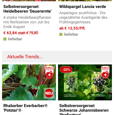
Selbstversorgerset
Wildspargel Lancia verde
Heidelbeeren 'Dauerernte'
Asparagus acutifolius - Die
4 starke Heidelbeerpflanzen
ungezähmte Avantgarde des
mit Reifezeiten von Juli bis
Frühlingsgemüses
Ende August
ab € 12,55/Pfl.
€ 63,84
statt € 79,80
lieferbar
lieferbar
Aktuelle Trends...
-20%
Rhabarber Everbarber®
Selbstversorgerset
'Potstar'®
Schwarze Johannisbeeren
'Profiertrag'