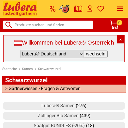
0
X
Willkommen bei Lubera® Österreich
Startseite
»
Samen
»
Schwarzwurzel
Schwarzwurzel
> Gärtnerwissen
> Fragen & Antworten
Lubera® Samen
(276)
Zollinger Bio Samen
(439)
Saatgut BUNDLES (-20%)
(18)