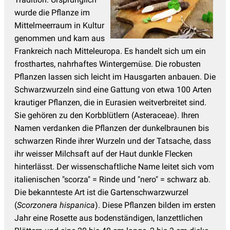
Okra Samen
(4)
wurde die Pflanze im
Paprika Samen
(18)
Mittelmeerraum in Kultur
genommen und kam aus
Pastinaken Samen
(7)
Frankreich nach Mitteleuropa. Es handelt sich um ein
Petersilie Samen
(5)
frosthartes, nahrhaftes Wintergemüse. Die robusten
Physalis Samen
(6)
Pflanzen lassen sich leicht im Hausgarten anbauen. Die
Schwarzwurzeln sind eine Gattung von etwa 100 Arten
Radieschen Samen
(15)
krautiger Pflanzen, die in Eurasien weitverbreitet sind.
Rasensamen
(2)
Sie gehören zu den Korbblütlern (Asteraceae). Ihren
Namen verdanken die Pflanzen der dunkelbraunen bis
Rettich
(12)
schwarzen Rinde ihrer Wurzeln und der Tatsache, dass
Ringelblume
(12)
ihr weisser Milchsaft auf der Haut dunkle Flecken
Rote Bete Samen
(12)
hinterlässt. Der wissenschaftliche Name leitet sich vom
italienischen "scorza" = Rinde und "nero" = schwarz ab.
Saatkartoffeln
(3)
Die bekannteste Art ist die Gartenschwarzwurzel
Salate Samen
(90)
(
Scorzonera hispanica
). Diese Pflanzen bilden im ersten
Jahr eine Rosette aus bodenständigen, lanzettlichen
Schnittlauchsamen
(5)