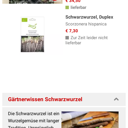
€ 34,50
lieferbar
Gurken Samen
(18)
Schwarzwurzel, Duplex
Karotten Samen
(18)
Scorzonera hispanica
Katzengras Samen
(2)
€ 7,30
Zur Zeit leider nicht
Kohl Samen
(43)
lieferbar
Küchenkräuter Samen
(60)
Kürbissamen
(35)
Lauchsamen
(5)
Mais Samen
(7)
Mangold Samen
(12)
Gärtnerwissen Schwarzwurzel
Melonen Samen
(10)
Microgreens, Keimlinge
(16)
Die Schwarzwurzel ist ein
Minigemüse für Balkon und Terrasse
(21)
Wurzelgemüse mit langer
Tradition. Ursprünglich