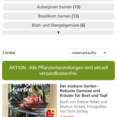
Auberginen Samen
(13)
Basilikum Samen
(13)
Blatt- und Stengelgemüse
(6)
▾
Blumen Samen
(356)
Bohnen Samen
(46)
Chili Samen
(10)
2 Artikel
Culinaris Saatgut
(100)
AKTION - Alle Pflanzenbestellungen sind aktuell
Culinaris Saatgut-Box
(7)
versandkostenfrei.
Erbsen Samen
(16)
Der essbare Garten -
Fenchel Samen
(6)
Robuste Gemüse und
Kräuter für Beet und Topf
Fruchtgemüse Samen
(206)
Buch von Sabine Reber und
Markus Kobelt, Fotografien
Gemüsevielfalt, Raritäten
(23)
von Stöh Grünig
Gründüngung
(25)