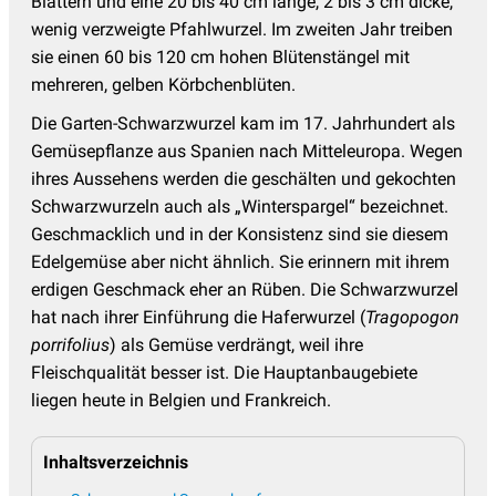
Blättern und eine 20 bis 40 cm lange, 2 bis 3 cm dicke,
Schwarzwurzel
(2)
wenig verzweigte Pfahlwurzel. Im zweiten Jahr treiben
Sellerie Samen
(5)
sie einen 60 bis 120 cm hohen Blütenstängel mit
mehreren, gelben Körbchenblüten.
Sonstige Hülsenfrüchte
(7)
Die Garten-Schwarzwurzel kam im 17. Jahrhundert als
Spinat Samen
(8)
Gemüsepflanze aus Spanien nach Mitteleuropa. Wegen
Tomatensamen
(91)
ihres Aussehens werden die geschälten und gekochten
Schwarzwurzeln auch als „Winterspargel“ bezeichnet.
Tomatillo Samen
(3)
Geschmacklich und in der Konsistenz sind sie diesem
Wintergemüse Samen
(20)
Edelgemüse aber nicht ähnlich. Sie erinnern mit ihrem
Wurzel- und Knollengemüse
(61)
erdigen Geschmack eher an Rüben. Die Schwarzwurzel
hat nach ihrer Einführung die Haferwurzel (
Tragopogon
Wurzelpetersilie
(3)
porrifolius
) als Gemüse verdrängt, weil ihre
Zucchetti Samen
(14)
Fleischqualität besser ist. Die Hauptanbaugebiete
liegen heute in Belgien und Frankreich.
Zwiebel Samen
(12)
Inhaltsverzeichnis