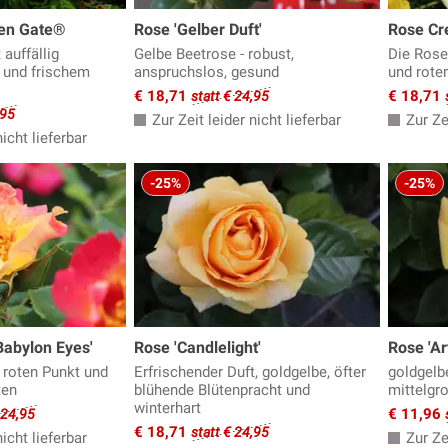
den Gate®
Rose 'Gelber Duft'
Rose Cr
auffällig
Gelbe Beetrose - robust,
Die Rose
 und frischem
anspruchslos, gesund
und rote
€ 18,71
€ 18,71
statt € 24,95
,95
Zur Zeit leider nicht lieferbar
Zur Zei
icht lieferbar
-25%
-25%
Babylon Eyes'
Rose 'Candlelight'
Rose 'Ar
 roten Punkt und
Erfrischender Duft, goldgelbe, öfter
goldgelb
ten
blühende Blütenpracht und
mittelgr
winterhart
€ 11,96
 24,95
€ 18,71
statt € 24,95
icht lieferbar
Zur Zei