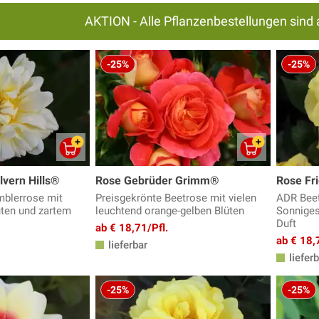
AKTION - Alle Pflanzenbestellungen sind 
-25%
-25%
vern Hills®
Rose Gebrüder Grimm®
Rose Fr
mblerrose mit
Preisgekrönte Beetrose mit vielen
ADR Beetr
üten und zartem
leuchtend orange-gelben Blüten
Sonniges
Duft
ab € 18,71/Pfl.
ab € 18,
lieferbar
lieferb
-25%
-25%