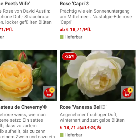
e Poet's Wife'
Rose 'Capri'®
e Rose von David Austin:
Prächtig wie ein Sonnenuntergang
höne Duft- Strauchrose
am Mittelmeer: Nostalgie-Edelrose
n, locker gefüllten Blüten
'Capri'
71/Pfl.
ab € 18,71/Pfl.
ar
lieferbar
-25%
hateau de Cheverny'®
Rose 'Vanessa Bell®'
etrose weiss, wie man
Angenehmer fruchtiger Duft,
zene setzt: Ein sattes
winterhart und zart gelbe Blüten
lb, dass zu zartem
€ 18,71
statt € 24,95
b aufhellt, bis zu zehn
lieferbar
n einem Zweig und dazu ein