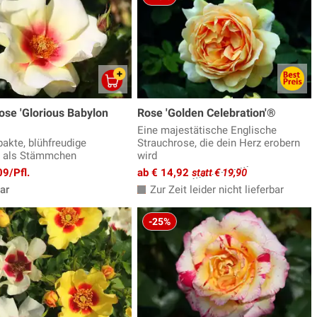
se 'Glorious Babylon
Rose 'Golden Celebration'®
Eine majestätische Englische
akte, blühfreudige
Strauchrose, die dein Herz erobern
e als Stämmchen
wird
09/Pfl.
ab € 14,92
statt € 19,90
ar
Zur Zeit leider nicht lieferbar
-25%