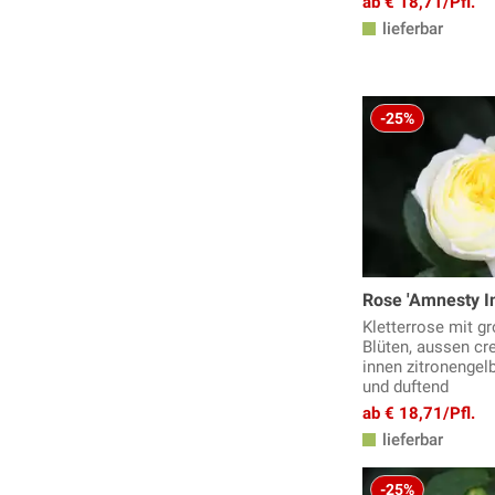
ab € 18,71/Pfl.
lieferbar
-25%
Rose 'Amnesty I
Kletterrose mit gr
Blüten, aussen c
innen zitronengelb 
und duftend
ab € 18,71/Pfl.
lieferbar
-25%