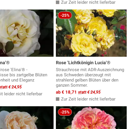
Zur Zeit leider nicht lieferbar
-25%
ina'®
Rose 'Lichtkönigin Lucia'®
rose 'Elina'® -
Strauchrose mit ADR-Auszeichnung
sse bis zartgelbe Blüten
aus Schweden überzeugt mit
nheit und Eleganz
strahlend gelben Blüten über den
ganzen Sommer.
statt € 24,95
ab € 18,71
statt € 24,95
t leider nicht lieferbar
Zur Zeit leider nicht lieferbar
-25%