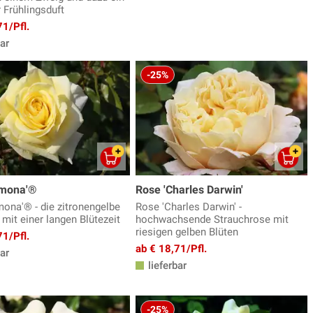
r Frühlingsduft
71/Pfl.
ar
-25%
imona'®
Rose 'Charles Darwin'
mona'® - die zitronengelbe
Rose 'Charles Darwin' -
mit einer langen Blütezeit
hochwachsende Strauchrose mit
riesigen gelben Blüten
71/Pfl.
ab € 18,71/Pfl.
ar
lieferbar
-25%