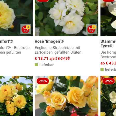
nfort'®
Rose 'Imogen'®
Stammro
Eyes®'
fort'® - Beetrose
Englische Strauchrose mit
ben gefüllten
zartgelben, gefüllten Blüten
Die komp
Beetros
€ 18,71
statt € 24,95
ab € 43,
lieferbar
lieferb
-25%
-25%