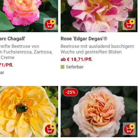
rc Chagall'
Rose 'Edgar Degas'®
reifte Beetrose von
Beetrose mit ausladend buschigem
in Fuchsienrosa, Zartrosa,
Wuchs und gestreiften Blüten
d Creme
ab € 18,71/Pfl.
71/Pfl.
lieferbar
ar
-25%