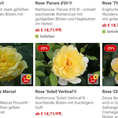
m®
Rose 'Parure d'Or'®
Rose 'Th
t stark gefüllten
Kletterrose 'Parure d'Or'® - schnell
Englisch
den Blüten mit
wachsende Kletterrose mit
Wundersc
goldgelben Blüten und Hagebutten
mit gelbe
im Herbst
ab € 18,
ab € 18,71/Pfl.
lieferb
lieferbar
-25%
-25%
e Marcel
Rose 'Soleil Vertical'®
Rose 'C
Kletterrose 'Soleil Vertical'® -
Diese Be
 Marcel Proust® -
leuchtende Blüten mit fruchtigem
sich in S
llten gelben
Duft
Safrange
end
Cremegel
ab € 18,71/Pfl.
Blüten a