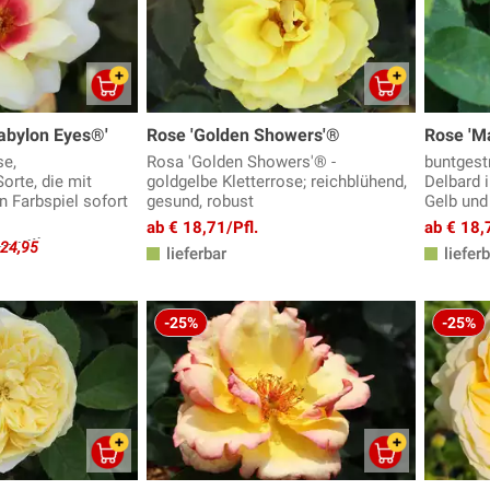
Babylon Eyes®'
Rose 'Golden Showers'®
Rose 'Ma
e,
Rosa 'Golden Showers'® -
buntgest
orte, die mit
goldgelbe Kletterrose; reichblühend,
Delbard 
n Farbspiel sofort
gesund, robust
Gelb un
ab € 18,71/Pfl.
ab € 18,
 24,95
lieferbar
lieferb
-25%
-25%