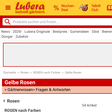
Wochen-
Tells®
Deal
Club
News
2026!
Lubera Originale
Bestpreis
Gartenideen
Obst
Beere
Dünger
Zubehör
Startseite
»
Rosen
»
ROSEN nach Farben
»
Gelbe Rosen
Gelbe Rosen
> Gärtnerwissen
> Fragen & Antworten
Rosen
54 Artikel
ROSEN nach Farben