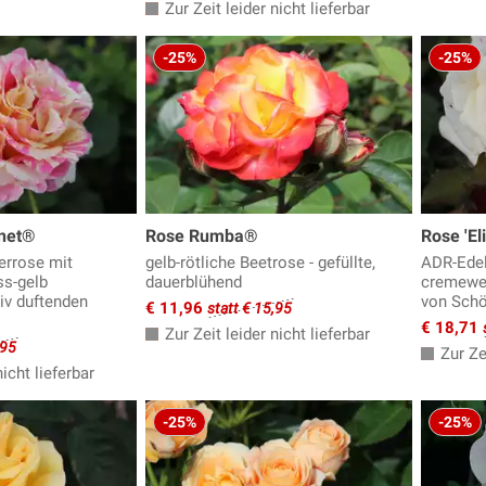
Zur Zeit leider nicht lieferbar
-25%
-25%
net®
Rose Rumba®
Rose 'El
errose mit
gelb-rötliche Beetrose - gefüllte,
ADR-Edel
ss-gelb
dauerblühend
cremewei
siv duftenden
von Schö
€ 11,96
statt € 15,95
€ 18,71
Zur Zeit leider nicht lieferbar
,95
Zur Zei
icht lieferbar
-25%
-25%