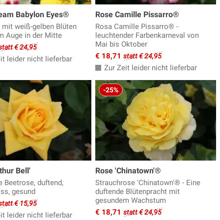
eam Babylon Eyes®
Rose Camille Pissarro®
 mit weiß-gelben Blüten
Rosa Camille Pissarro® -
m Auge in der Mitte
leuchtender Farbenkarneval von
Mai bis Oktober
statt € 24,95
€ 18,71
statt € 24,95
t leider nicht lieferbar
Zur Zeit leider nicht lieferbar
-25%
thur Bell'
Rose 'Chinatown'®
e Beetrose, duftend,
Strauchrose 'Chinatown'® - Eine
oss, gesund
duftende Blütenpracht mit
gesundem Wachstum
statt € 15,95
€ 18,71
statt € 24,95
t leider nicht lieferbar