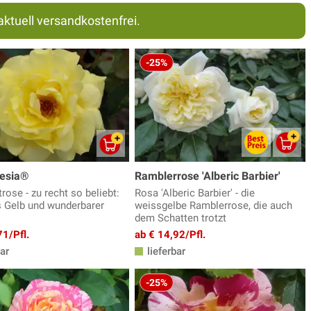
aktuell versandkostenfrei.
-25%
iesia®
Ramblerrose 'Alberic Barbier'
ose - zu recht so beliebt:
Rosa 'Alberic Barbier' - die
 Gelb und wunderbarer
weissgelbe Ramblerrose, die auch
dem Schatten trotzt
71/Pfl.
ab € 14,92/Pfl.
ar
lieferbar
-25%