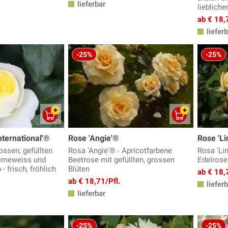
lieferbar
liebliche
ab € 18,
lieferb
-25%
-25%
nternational'®
Rose 'Angie'®
Rose 'L
ossen, gefüllten
Rosa 'Angie'® - Apricotfarbene
Rosa 'Li
remeweiss und
Beetrose mit gefüllten, grossen
Edelrose 
- frisch, fröhlich
Blüten
ab € 18,
ab € 18,71/Pfl.
lieferb
lieferbar
-25%
-25%