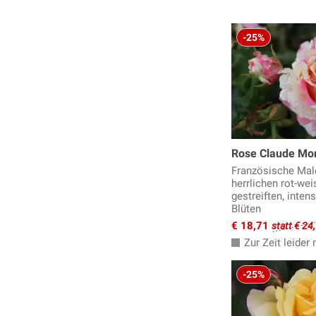
-25%
Rose Claude Mo
Französische Mal
herrlichen rot-wei
gestreiften, inten
Blüten
€ 18,71
statt € 24
Zur Zeit leider n
-25%