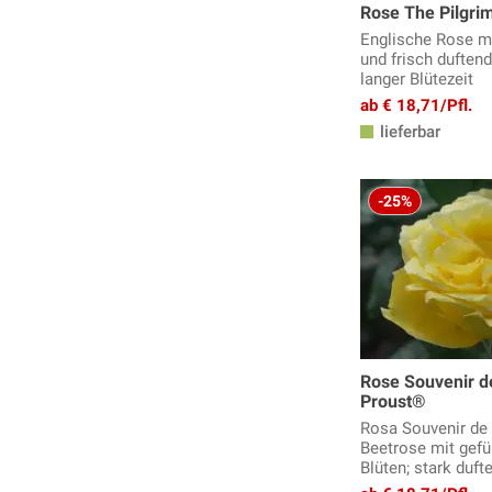
Rose The Pilgri
Englische Rose mi
und frisch duften
langer Blütezeit
ab € 18,71/Pfl.
lieferbar
-25%
Rose Souvenir d
Proust®
Rosa Souvenir de
Beetrose mit gefü
Blüten; stark duft