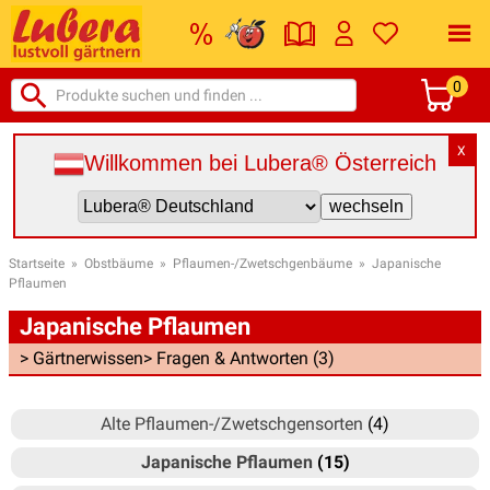
0
X
Willkommen bei Lubera® Österreich
Startseite
»
Obstbäume
»
Pflaumen-/Zwetschgenbäume
»
Japanische
Pflaumen
Japanische Pflaumen
> Gärtnerwissen
> Fragen & Antworten (3)
Alte Pflaumen-/Zwetschgensorten
(4)
Japanische Pflaumen
(15)