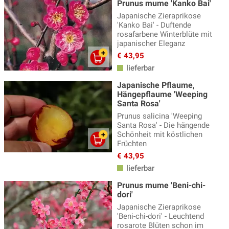
Prunus mume 'Kanko Bai'
Japanische Zieraprikose
'Kanko Bai' - Duftende
rosafarbene Winterblüte mit
japanischer Eleganz
€ 43,95
lieferbar
Japanische Pflaume,
Hängepflaume 'Weeping
Santa Rosa'
Prunus salicina 'Weeping
Santa Rosa' - Die hängende
Schönheit mit köstlichen
Früchten
€ 43,95
lieferbar
Prunus mume 'Beni-chi-
dori'
Japanische Zieraprikose
'Beni-chi-dori' - Leuchtend
rosarote Blüten schon im