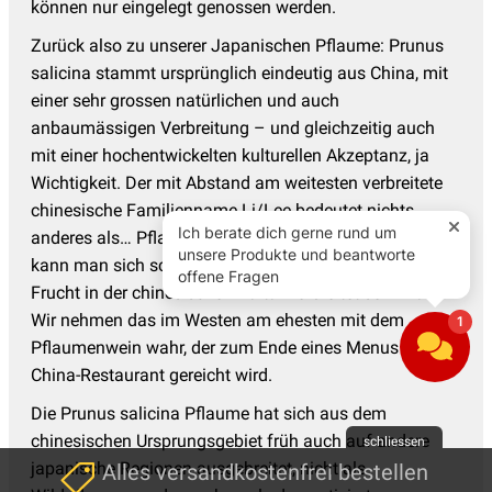
können nur eingelegt genossen werden.
Zurück also zu unserer Japanischen Pflaume: Prunus
salicina stammt ursprünglich eindeutig aus China, mit
einer sehr grossen natürlichen und auch
anbaumässigen Verbreitung – und gleichzeitig auch
mit einer hochentwickelten kulturellen Akzeptanz, ja
Wichtigkeit. Der mit Abstand am weitesten verbreitete
chinesische Familienname Li/Lee bedeutet nichts
anderes als… Pflaumenbaum. Herr Pflaumenbaum. Da
kann man sich schon vorstellen, wie ubiquitär diese
Frucht in der chinesischen Kultur verbreitet sein muss.
Wir nehmen das im Westen am ehesten mit dem
Pflaumenwein wahr, der zum Ende eines Menus im
China-Restaurant gereicht wird.
Die Prunus salicina Pflaume hat sich aus dem
chinesischen Ursprungsgebiet früh auch auf andere
schliessen
japanische Regionen ausgebreitet, nicht als
Alles versandkostenfrei bestellen