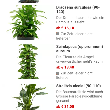
Dracaena surculosa (90-
Huperzia
(3)
120)
Hängepflanzen
(98)
Der Drachenbaum der wie ein
Bambus aussieht
Keulenlilie
(5)
ab € 16,10
Luftreinigende Zimmerpflanzen
(174)
Zur Zeit leider nicht
lieferbar
Monstera
(10)
Scindapsus (epipremnum)
aureum
Opuntia
(4)
Die Efeutute als Ampel -
Pflanzen fürs Schlafzimmer
(157)
unverwüstlicher geht's kaum
ab € 18,40
Pflegeleichte Zimmerpflanzen
(375)
Zur Zeit leider nicht
Philodendron
(60)
lieferbar
Rankende Zimmerpflanzen
(32)
Strelitzia nicolai (90-110)
Die Baumstrelitzie wird auch
Rhipsalis
(15)
Grosse Paradiesvogelblume
genannt
Ungiftige Zimmerpflanzen
(162)
ab € 31,05