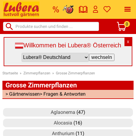
0
X
Willkommen bei Lubera® Österreich
Startseite
»
Zimmerpflanzen
»
Grosse Zimmerpflanzen
Grosse Zimmerpflanzen
> Gärtnerwissen
> Fragen & Antworten
Aglaonema
(47)
Alocasia
(16)
Anthurium
(11)