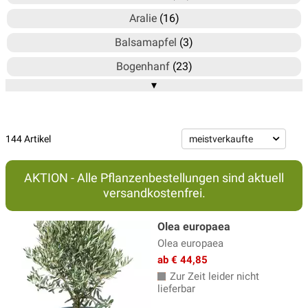
Aralie
(16)
Balsamapfel
(3)
Bogenhanf
(23)
▾
Büropflanzen
(216)
Crassula
(7)
Dieffenbachia
(1)
144 Artikel
Drachenbaum
(44)
AKTION - Alle Pflanzenbestellungen sind aktuell
Einblatt
(5)
versandkostenfrei.
Epiphyllum
(5)
Olea europaea
Euphorbia Zimmerpflanzen
(30)
Olea europaea
Ficus Zimmerpflanzen
(23)
ab € 44,85
Zur Zeit leider nicht
Glücksfeder
(4)
lieferbar
Grosse Zimmerpflanzen
(144)