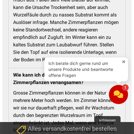
kann die Ursache Trockenheit sein, aber auch
Wurzelfäule durch zu nasses Substrat kommt als
Auslöser infrage. Manche Zimmerpflanzen mögen
keine Standortwechsel, andere reagieren
empfindlich auf Zugluft. Im Winter kann ein zu
kaltes Substrat zum Laubabwurf führen. Stellen
Sie den Topf auf eine isolierende Unterlage, wenn
der Boden im Raum kalt ist.
Wie kann ich das Wachstum von grossen
Zimmerpflanzen verlangsamen?
Grosse Zimmerpflanzen können in der Natur
mehrere Meter hoch werden. Im Zimmer können
wir sie nur dauerhaft pflegen, weil ihr Wachstum
durch den begrenzten Wurzelraum im Topf
schliessen
eingeschränkt ist. Jedes Mal, wenn eine Pflanze
Alles versandkostenfrei bestellen
frische Erde und einen grösseren Topf bekommt,