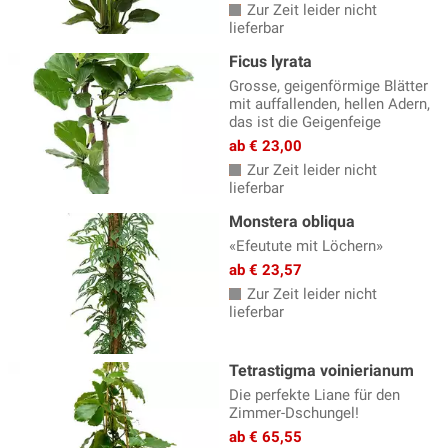
Weitere Zimmerpflanzen
(106)
Zur Zeit leider nicht
lieferbar
Zimmerpalmen
(18)
Ficus lyrata
Zimmerpflanzen Halbschatten
(418)
Grosse, geigenförmige Blätter
mit auffallenden, hellen Adern,
Zimmerpflanzen Schatten
(43)
das ist die Geigenfeige
Zimmerpflanzen Sonne
(105)
ab € 23,00
Zur Zeit leider nicht
lieferbar
Monstera obliqua
«Efeutute mit Löchern»
ab € 23,57
Zur Zeit leider nicht
lieferbar
Tetrastigma voinierianum
Die perfekte Liane für den
Zimmer-Dschungel!
ab € 65,55