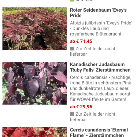
Roter Seidenbaum 'Evey's
Pride'
Albizia julibrissin 'Evey's Pride'
- Dunkles Laub und
rosafarbene Blütenpracht
ab € 71,45
Zur Zeit leider nicht
lieferbar
Kanadischer Judasbaum
'Ruby Falls' Zierstämmchen
Cercis canadensis - prächtige,
frühe Blüte in schönstem Pink
und dunkelrotes Laub, dieser
Kanadische Judasbaum sorgt
für WOW-Effekte im Garten!
ab € 29,95
Zur Zeit leider nicht
lieferbar
Cercis canadensis 'Eternal
Flame' - Zierstämmchen