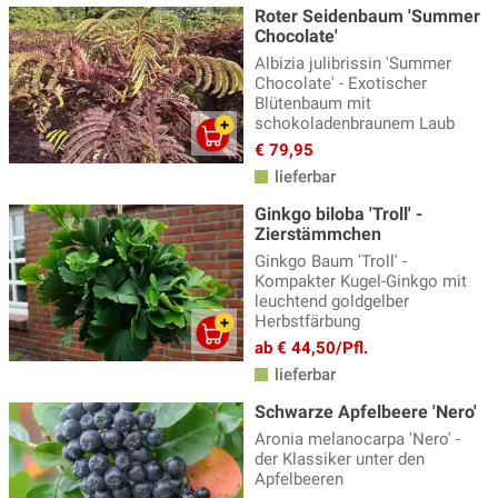
Roter Seidenbaum 'Summer
Chocolate'
Albizia julibrissin 'Summer
Chocolate' - Exotischer
Blütenbaum mit
schokoladenbraunem Laub
€ 79,95
lieferbar
Ginkgo biloba 'Troll' -
Zierstämmchen
Ginkgo Baum 'Troll' -
Kompakter Kugel-Ginkgo mit
leuchtend goldgelber
Herbstfärbung
ab € 44,50/Pfl.
lieferbar
Schwarze Apfelbeere 'Nero'
Aronia melanocarpa 'Nero' -
der Klassiker unter den
Apfelbeeren