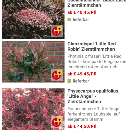
Zierstämmchen
ab € 40,45/Pfl.
lieferbar
Glanzmispel 'Little Red
Robin' Zierstämmchen
Photinia x fraseri 'Little Red
Robin' - kompakte Eleganz mit
leuchtend rotem Austrieb
ab € 49,45/Pfl.
lieferbar
Physocarpus opulifolius
'Little Angel' -
Zierstämmchen
Fasanenspiere 'Little Angel' -
farbenfrohes Laubspiel auf
elegantem Stamm
ab € 44,50/Pfl.