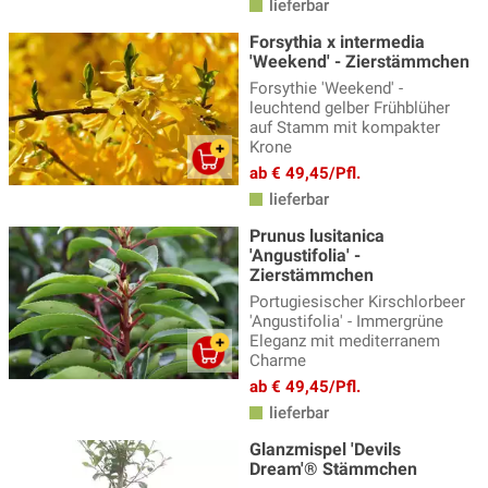
lieferbar
Forsythia x intermedia
'Weekend' - Zierstämmchen
Forsythie 'Weekend' -
leuchtend gelber Frühblüher
auf Stamm mit kompakter
Krone
ab € 49,45/Pfl.
lieferbar
Prunus lusitanica
'Angustifolia' -
Zierstämmchen
Portugiesischer Kirschlorbeer
'Angustifolia' - Immergrüne
Eleganz mit mediterranem
Charme
ab € 49,45/Pfl.
lieferbar
Glanzmispel 'Devils
Dream'® Stämmchen