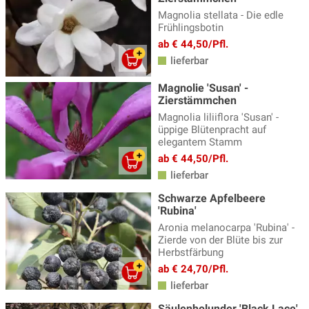
Magnolia stellata - Die edle
Frühlingsbotin
ab € 44,50/Pfl.
lieferbar
Magnolie 'Susan' -
Zierstämmchen
Magnolia liliiflora 'Susan' -
üppige Blütenpracht auf
elegantem Stamm
ab € 44,50/Pfl.
lieferbar
Schwarze Apfelbeere
'Rubina'
Aronia melanocarpa 'Rubina' -
Zierde von der Blüte bis zur
Herbstfärbung
ab € 24,70/Pfl.
lieferbar
Säulenholunder 'Black Lace'