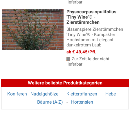
lieferbar
Physocarpus opulifolius
'Tiny Wine'® -
Zierstämmchen
Blasenspiere Zierstämmchen
'Tiny Wine'® - Kompakter
Hochstamm mit elegant
dunkelrotem Laub
ab € 49,45/Pfl.
Zur Zeit leider nicht
lieferbar
Weitere beliebte Produktkategorien
Koniferen - Nadelgehölze
-
Kletterpflanzen
-
Hebe
-
Bäume (A-Z)
-
Hortensien