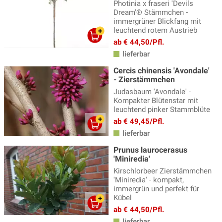
Photinia x fraseri 'Devils
Dream'® Stämmchen -
immergrüner Blickfang mit
leuchtend rotem Austrieb
ab € 44,50/Pfl.
lieferbar
Cercis chinensis 'Avondale'
- Zierstämmchen
Judasbaum 'Avondale' -
Kompakter Blütenstar mit
leuchtend pinker Stammblüte
ab € 49,45/Pfl.
lieferbar
Prunus laurocerasus
'Miniredia'
Kirschlorbeer Zierstämmchen
'Miniredia' - kompakt,
immergrün und perfekt für
Kübel
ab € 44,50/Pfl.
lieferbar