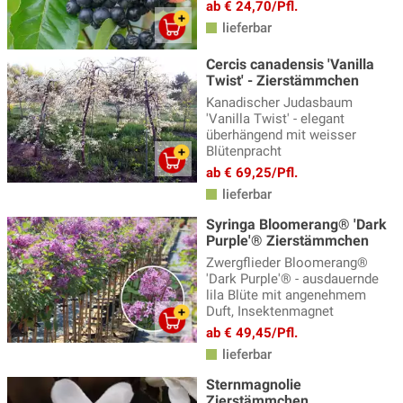
ab € 24,70/Pfl.
lieferbar
Cercis canadensis 'Vanilla
Twist' - Zierstämmchen
Kanadischer Judasbaum
'Vanilla Twist' - elegant
überhängend mit weisser
Blütenpracht
ab € 69,25/Pfl.
lieferbar
Syringa Bloomerang® 'Dark
Purple'® Zierstämmchen
Zwergflieder Bloomerang®
'Dark Purple'® - ausdauernde
lila Blüte mit angenehmem
Duft, Insektenmagnet
ab € 49,45/Pfl.
lieferbar
Sternmagnolie
Zierstämmchen