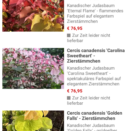
Kanadischer Judasbaum
'Eternal Flame' - flammendes
Farbspiel auf elegantem
Zierstämmchen
€ 76,95
Zur Zeit leider nicht
lieferbar
Cercis canadensis 'Carolina
Sweetheart' -
Zierstämmchen
Kanadischer Judasbaum
'Carolina Sweetheart' -
spektakuläres Farbspiel auf
elegantem Zierstämmchen
€ 76,95
Zur Zeit leider nicht
lieferbar
Cercis canadensis 'Golden
Falls' - Zierstämmchen
Kanadischer Judasbaum
'Golden Falls' - goldgelber