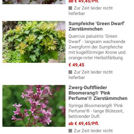
ab € 49,45/Pfl.
Zur Zeit leider nicht
lieferbar
Sumpfeiche 'Green Dwarf'
Zierstämmchen
Quercus palustris 'Green
Dwarf' - langsam wachsende
Zwergform der Sumpfeiche
mit kugelförmiger Krone und
orange-roter Herbstfärbung
€ 49,45
Zur Zeit leider nicht
lieferbar
Zwerg-Duftflieder
Bloomerang® 'Pink
Perfume'® Zierstämmchen
Syringa Bloomerang® 'Pink
Perfume'® - lange Blütezeit,
betörender Duft
ab € 49,45/Pfl.
Zur Zeit leider nicht