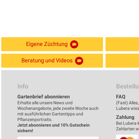
Eigene Züchtung
Beratung und Videos
Info
Bestell
Gartenbrief abonnieren
FAQ
Erhalte alle unsere News und
(Fast) Alle
Wochenangebote, jede zweite Woche auch
Lubera wisse
mit ausführlichen Gartentipps und
Zahlung
Pflanzenportraits.
Bei Lubera 
Jetzt abonnieren und 10% Gutschein
Zahlarten 
sichern!