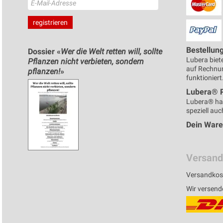
Bestellun
Dossier «
Wer die Welt retten will, sollte
Lubera biete
Pflanzen nicht verbieten, sondern
auf Rechnun
pflanzen!
»
funktioniert
Lubera® 
Lubera® ha
speziell auc
Dein War
Versand
Versandkost
Wir versend