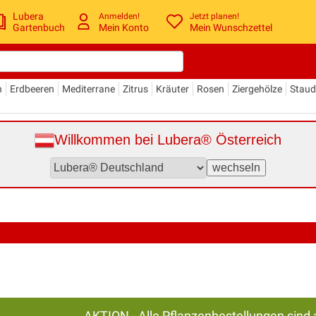
Lubera
Anmelden!
Jetzt planen!
Gartenbuch
Mein Konto
Mein Wunschzettel
n
Erdbeeren
Mediterrane
Zitrus
Kräuter
Rosen
Ziergehölze
Stau
Willkommen bei Lubera® Österreich
AKTION - Alle Pflanzenbestellungen sind 