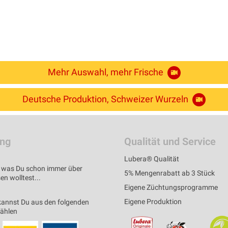
Mehr Auswahl, mehr Frische
Deutsche Produktion, Schweizer Wurzeln
ung
Qualität und Service
Lubera® Qualität
s, was Du schon immer über
5% Mengenrabatt ab 3 Stück
n wolltest...
Eigene Züchtungsprogramme
Eigene Produktion
kannst Du aus den folgenden
wählen