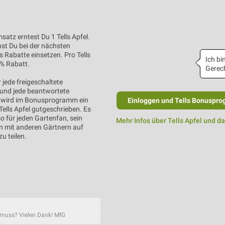
satz erntest Du 1 Tells Apfel.
nst Du bei der nächsten
s Rabatte einsetzen. Pro Tells
Ich bin
1% Rabatt.
Gerech
 jede freigeschaltete
und jede beantwortete
wird im Bonusprogramm ein
Einloggen und Tells Bonuspro
Tells Apfel gutgeschrieben. Es
so für jeden Gartenfan, sein
Mehr Infos über Tells Apfel und d
 mit anderen Gärtnern auf
u teilen.
n muss? Vielen Dank! MfG