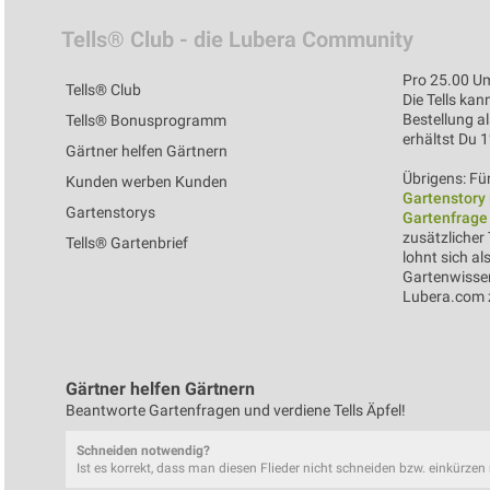
Tells® Club - die Lubera Community
Pro 25.00 Um
Tells® Club
Die Tells kan
Bestellung al
Tells® Bonusprogramm
erhältst Du 
Gärtner helfen Gärtnern
Übrigens: Für
Kunden werben Kunden
Gartenstory
Gartenstorys
Gartenfrage
zusätzlicher 
Tells® Gartenbrief
lohnt sich al
Gartenwissen
Lubera.com z
Gärtner helfen Gärtnern
Beantworte Gartenfragen und verdiene Tells Äpfel!
Schneiden notwendig?
Ist es korrekt, dass man diesen Flieder nicht schneiden bzw. einkürze