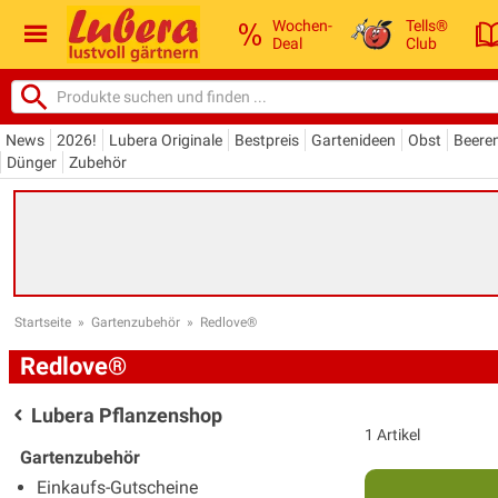
Wochen-
Tells®
Deal
Club
News
2026!
Lubera Originale
Bestpreis
Gartenideen
Obst
Beere
Dünger
Zubehör
Startseite
»
Gartenzubehör
»
Redlove®
Redlove®
Lubera Pflanzenshop
1 Artikel
Gartenzubehör
Einkaufs-Gutscheine