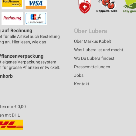
Über Lubera
g auf Rechnung
t für alle Artikel auch Bestellung
Über Markus Kobelt
g an. Hier lesen, wie das
.
Was Lubera ist und macht
Pflanzenverpackung
Wo Du Lubera findest
t eigenes Verpackungssystem
Pressemitteilungen
h für grosse Pflanzen entwickelt.
Jobs
enkorb
Kontakt
en nur € 0,00
en mit DHL