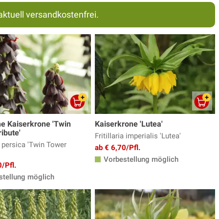
aktuell versandkostenfrei.
he Kaiserkrone 'Twin
Kaiserkrone 'Lutea'
ibute'
Fritillaria imperialis 'Lutea'
ia persica 'Twin Tower
ab € 6,70/Pfl.
Vorbestellung möglich
/Pfl.
tellung möglich