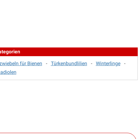
ategorien
wiebeln für Bienen
-
Türkenbundlilien
-
Winterlinge
-
ladiolen