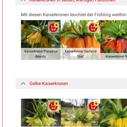
Mit diesen Kaiserkronen leuchtet der Frühling weithi
Kaiserkrone 'Paradise
Kaiserkrone 'Garland
Beauty’
Star’
Kaiserkrone '
Gelbe Kaiserkronen