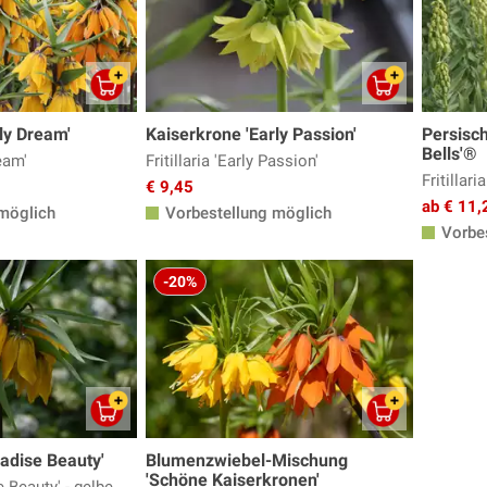
ly Dream'
Kaiserkrone 'Early Passion'
Persisch
Bells'®
ream'
Fritillaria 'Early Passion'
Fritillari
€ 9,45
ab € 11,
möglich
Vorbestellung möglich
Vorbes
-20%
adise Beauty'
Blumenzwiebel-Mischung
'Schöne Kaiserkronen'