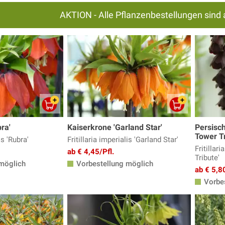
AKTION - Alle Pflanzenbestellungen sind 
ra'
Kaiserkrone 'Garland Star'
Persisc
Tower Tr
is 'Rubra'
Fritillaria imperialis 'Garland Star'
Fritillar
ab € 4,45/Pfl.
Tribute'
möglich
Vorbestellung möglich
ab € 5,80
Vorbes