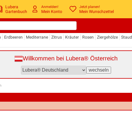
Lubera
Anmelden!
Jetzt planen!
Gartenbuch
Mein Konto
Mein Wunschzettel
n
Erdbeeren
Mediterrane
Zitrus
Kräuter
Rosen
Ziergehölze
Stau
Willkommen bei Lubera® Österreich
n