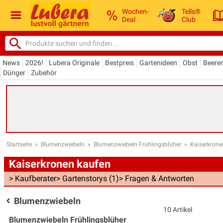
Wochen-
Tells®
Deal
Club
News
2026!
Lubera Originale
Bestpreis
Gartenideen
Obst
Beere
Dünger
Zubehör
Startseite
»
Blumenzwiebeln
»
Blumenzwiebeln Frühlingsblüher
»
Kaiserkrone
Kaiserkronen kaufen
> Kaufberater
> Gartenstorys (1)
> Fragen & Antworten
Blumenzwiebeln
10 Artikel
Blumenzwiebeln Frühlingsblüher