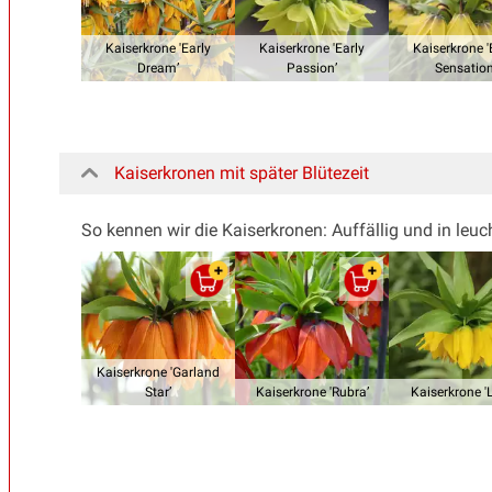
Kaiserkrone 'Early
Kaiserkrone 'Early
Kaiserkrone '
Dream’
Passion’
Sensation
Kaiserkronen mit später Blütezeit
So kennen wir die Kaiserkronen: Auffällig und in leuc
Kaiserkrone 'Garland
Star’
Kaiserkrone 'Rubra’
Kaiserkrone 'L