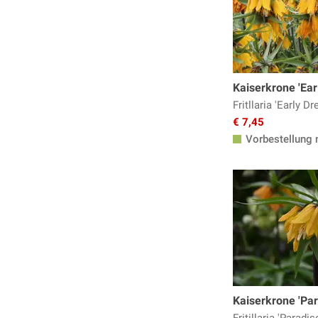
Tulpenzwiebeln
Winterlinge
Zwergiris
Blumenzwiebel-Beete
Blumenzwiebel-Lasagne
Kaiserkrone 'Ear
Blumenzwiebel-Mischungen
Fritllaria 'Early D
Blumenzwiebeln mit gefüllten Blüten
€ 7,45
Vorbestellung 
Blumenzwiebeln für Bienen
Blumenzwiebeln für trockene
Standorte
Blumenzwiebeln für Schatten
Blumenzwiebeln zum Verwildern
Blumenzwiebeln zum Vortreiben
Kaiserkrone 'Par