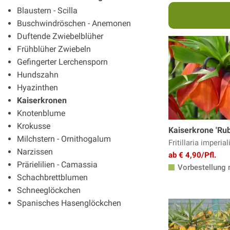
Blaustern - Scilla
Buschwindröschen - Anemonen
Duftende Zwiebelblüher
Frühblüher Zwiebeln
Gefingerter Lerchensporn
Hundszahn
Hyazinthen
Kaiserkronen
Knotenblume
Krokusse
Kaiserkrone 'Rub
Milchstern - Ornithogalum
Fritillaria imperial
Narzissen
ab € 4,90/Pfl.
Prärielilien - Camassia
Vorbestellung 
Schachbrettblumen
Schneeglöckchen
Spanisches Hasenglöckchen
Sternhyazinthe - Chionodoxa
Traubenhyazinthen