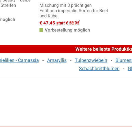
se Beauty' - gelbe
 Streifen
Mischung mit 3 prächtigen
Fritillaria imperialis Sorten für Beet
und Kübel
möglich
€ 47,45
statt € 58,95
Vorbestellung möglich
Weitere beliebte Produktk
rielilien - Camassia
-
Amaryllis
-
Tulpenzwiebeln
-
Blumenz
Schachbrettblumen
-
G