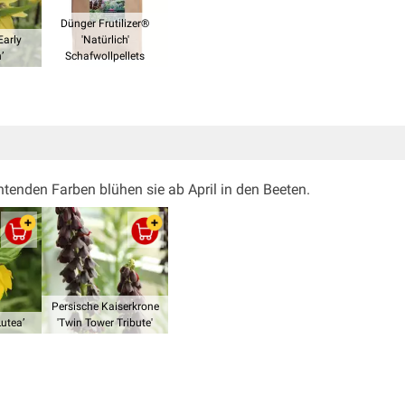
Dünger Frutilizer®
Early
'Natürlich'
’
Schafwollpellets
htenden Farben blühen sie ab April in den Beeten.
Persische Kaiserkrone
utea’
'Twin Tower Tribute'