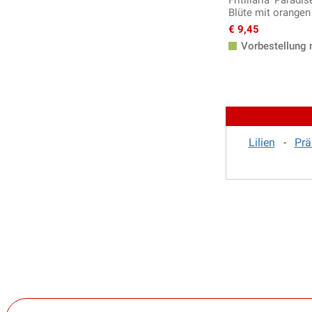
Fritillaria 'Paradi
Blüte mit orangen
€ 9,45
Vorbestellung 
Lilien
-
Prä