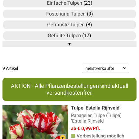
Einfache Tulpen
(23)
Fosteriana Tulpen
(9)
Gefranste Tulpen
(8)
Gefüllte Tulpen
(17)
▾
Lilienblütige Tulpen
(12)
Mehrblütige Tulpen
(7)
Papageien Tulpen
(9)
9 Artikel
Triumph Tulpen
(21)
AKTION - Alle Pflanzenbestellungen sind aktuell
Tulpen Mischungen
(11)
versandkostenfrei.
Tulpen nach Farben
(35)
Tulpe 'Estella Rijnveld'
Viridiflora Tulpen - Grüne Tulpen
(5)
Papageien Tulpe (Tulipa)
'Estella Rijnveld'
Wildtulpen
(25)
ab € 0,99/Pfl.
Vorbestellung möglich