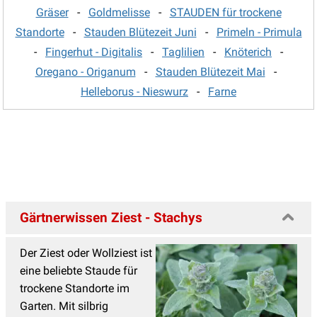
Katzenminze
(14)
Gräser
-
Goldmelisse
-
STAUDEN für trockene
Standorte
-
Stauden Blütezeit Juni
-
Primeln - Primula
Katzenpfötchen
(2)
-
Fingerhut - Digitalis
-
Taglilien
-
Knöterich
-
Kaukasus Vergissmeinnicht
(8)
Oregano - Origanum
-
Stauden Blütezeit Mai
-
Knöterich
(15)
Helleborus - Nieswurz
-
Farne
Kokardenblume - Gaillardia
(4)
Kugeldistel, Echinops
(4)
Küchenschelle
(3)
Lavendel Pflanzen
(14)
Lerchensporn
(3)
Gärtnerwissen Ziest - Stachys
Lichtnelke - Lychnis
(5)
Der Ziest oder Wollziest ist
Lilientraube
(3)
eine beliebte Staude für
Lungenkraut
(8)
trockene Standorte im
Malven
(5)
Garten. Mit silbrig