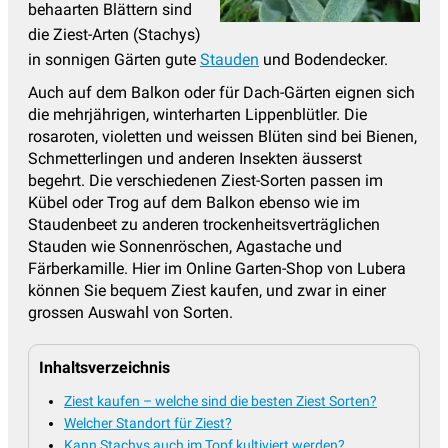
behaarten Blättern sind
Margerite - Leucanthemum
(5)
die Ziest-Arten (Stachys)
Mohn - Papaver
(6)
in sonnigen Gärten gute
Stauden
und Bodendecker.
Mädchenauge
(9)
Auch auf dem Balkon oder für Dach-Gärten eignen sich
die mehrjährigen, winterharten Lippenblütler. Die
Nachtkerze - Oenothera
(4)
rosaroten, violetten und weissen Blüten sind bei Bienen,
Schmetterlingen und anderen Insekten äusserst
Nelken
(8)
begehrt. Die verschiedenen Ziest-Sorten passen im
Nelkenwurz - Geum
(9)
Kübel oder Trog auf dem Balkon ebenso wie im
Staudenbeet zu anderen trockenheitsverträglichen
Oregano - Origanum
(9)
Stauden wie Sonnenröschen, Agastache und
Perlkörbchen - Anaphalis
(2)
Färberkamille. Hier im Online Garten-Shop von Lubera
können Sie bequem Ziest kaufen, und zwar in einer
Pfingstrosen
(63)
grossen Auswahl von Sorten.
Phlox - Flammenblume
(46)
Inhaltsverzeichnis
Platterbse - Lathyrus
(5)
Ziest kaufen – welche sind die besten Ziest Sorten?
Prachtkerze - Gaura
(5)
Welcher Standort für Ziest?
Prachtscharte - Liatris
(3)
Kann Stachys auch im Topf kultiviert werden?