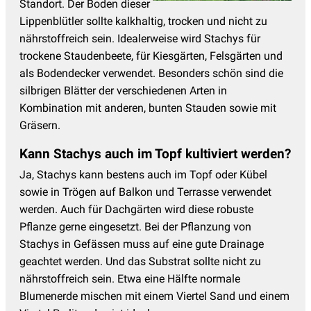
Tränendes Herz - Dicentra
(4)
Standort. Der Boden dieser
Lippenblütler sollte kalkhaltig, trocken und nicht zu
Trollblume
(2)
nährstoffreich sein. Idealerweise wird Stachys für
Veilchen
(6)
trockene Staudenbeete, für Kiesgärten, Felsgärten und
als Bodendecker verwendet. Besonders schön sind die
Wermut - Artemisia
(9)
silbrigen Blätter der verschiedenen Arten in
Wiesenknopf - Sanguisorba
(10)
Kombination mit anderen, bunten Stauden sowie mit
Wiesenraute
(8)
Gräsern.
Winteraster - Chrysanthemum
(12)
Kann Stachys auch im Topf kultiviert werden?
Wolfsmilch - Euphorbia
(13)
Ja, Stachys kann bestens auch im Topf oder Kübel
sowie in Trögen auf Balkon und Terrasse verwendet
Ziersalbei
(15)
werden. Auch für Dachgärten wird diese robuste
Ziest - Stachys
(5)
Pflanze gerne eingesetzt. Bei der Pflanzung von
Stachys in Gefässen muss auf eine gute Drainage
geachtet werden. Und das Substrat sollte nicht zu
nährstoffreich sein. Etwa eine Hälfte normale
Blumenerde mischen mit einem Viertel Sand und einem