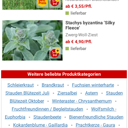
Gamander - Teucrium
(3)
ab € 3,55/Pfl.
Gänsekresse
(5)
lieferbar
Geissbart
(4)
Stachys byzantina 'Silky
Fleece'
Gewürzfenchel
(3)
Zwerg-Woll-Ziest
Glockenblume
(31)
ab € 4,90/Pfl.
lieferbar
Goldmelisse
(4)
Helianthus - Staudensonnenblume
(4)
Helleborus - Nieswurz
(10)
Weitere beliebte Produktkategorien
Heuchera, Heucherella & Tiarella
(28)
Schleierkraut
-
Brandkraut
-
Fuchsien winterharte
-
Indianernessel
(12)
Stauden Blütezeit Juli
-
Ziersalbei
-
Astern
-
Stauden
Blütezeit Oktober
-
Winteraster - Chrysanthemum
-
Iris
(33)
Fruchtfreundinnen / Begleitstauden
-
Wolfsmilch -
Jakobsleiter
(2)
Euphorbia
-
Staudenbeete
-
Bienenfreundliche Stauden
Kandelaber Ehrenpreis
(4)
-
Kokardenblume - Gaillardia
-
Prachtkerze - Gaura
-