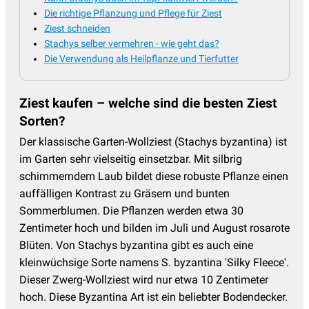
Die richtige Pflanzung und Pflege für Ziest
Prachtspiere
(17)
Ziest schneiden
Primeln - Primula
(15)
Stachys selber vermehren - wie geht das?
Die Verwendung als Heilpflanze und Tierfutter
Ranunculus - Hahnenfuss
(4)
Reiherschnabel - Erodium
(2)
Ziest kaufen – welche sind die besten Ziest
Rittersporn - Delphinium
(19)
Sorten?
Salomonssiegel
(3)
Der klassische Garten-Wollziest (Stachys byzantina) ist
im Garten sehr vielseitig einsetzbar. Mit silbrig
Saxifraga - Steinbrech
(6)
schimmerndem Laub bildet diese robuste Pflanze einen
Schafgarbe
(15)
auffälligen Kontrast zu Gräsern und bunten
Sommerblumen. Die Pflanzen werden etwa 30
Schleierkraut
(9)
Zentimeter hoch und bilden im Juli und August rosarote
Schleifenblume
(3)
Blüten. Von Stachys byzantina gibt es auch eine
Silberkerzen
(7)
kleinwüchsige Sorte namens S. byzantina 'Silky Fleece'.
Dieser Zwerg-Wollziest wird nur etwa 10 Zentimeter
Skabiose
(7)
hoch. Diese Byzantina Art ist ein beliebter Bodendecker.
Sonnenauge - Heliopsis
(3)