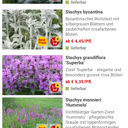
lieferbar
Erigeron - Feinstrahlaster
(3)
Stachys byzantina
Byzantinischer Wollziest mit
Fackellilie
(9)
silbergrauen Blättern und
zauberhaften rosafarbenen
Fädige Palmlilie
(1)
Blüten
Färberkamille
(3)
ab € 4,45/Pfl.
lieferbar
Farne
(23)
Stachys grandiflora
Fetthenne
(21)
'Superba'
Fingerhut - Digitalis
(6)
Ziest 'Superba' - elegante und
besonders grosse rosa Blüten
Fingerkraut
(9)
ab € 5,35/Pfl.
lieferbar
Flockenblume
(4)
Frauenmantel - Alchemilla
(5)
Stachys monnieri
'Hummelo'
Fuchsien winterharte
(14)
Dichtblütiger Garten-Ziest
'Hummelo' - pflegeleichte
Funkien - Hosta
(34)
Staude mit lippenförmigen
rosafarbenen Blütenständen