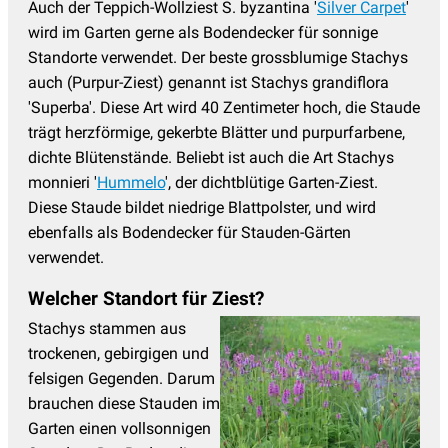
Auch der Teppich-Wollziest S. byzantina '
Silver Carpet
'
wird im Garten gerne als Bodendecker für sonnige
Sonnenbraut - Helenium
(17)
Standorte verwendet. Der beste grossblumige Stachys
Sonnenhut - Rudbeckia
(8)
auch (Purpur-Ziest) genannt ist Stachys grandiflora
Sonnenröschen - Helianthemum
(13)
'Superba'. Diese Art wird 40 Zentimeter hoch, die Staude
trägt herzförmige, gekerbte Blätter und purpurfarbene,
Spornblume
(2)
dichte Blütenstände. Beliebt ist auch die Art Stachys
Staudenclematis
(11)
monnieri '
Hummelo
', der dichtblütige Garten-Ziest.
Diese Staude bildet niedrige Blattpolster, und wird
Staudenhibiskus
(13)
ebenfalls als Bodendecker für Stauden-Gärten
Sterndolde
(8)
verwendet.
Stockrosen
(11)
Welcher Standort für Ziest?
Storchschnabel
(54)
Stachys stammen aus
Sumpfdotterblume - Caltha
(3)
trockenen, gebirgigen und
felsigen Gegenden. Darum
Taglilien
(38)
brauchen diese Stauden im
Thymian - Thymus
(19)
Garten einen vollsonnigen