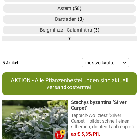
Astern
(58)
Bartfaden
(3)
Bergminze - Calamintha
(3)
▾
Blausternbusch - Amsonia
(3)
Bergenie
(15)
Brandkraut
(2)
5 Artikel
Braunelle
(4)
AKTION - Alle Pflanzenbestellungen sind aktuell
Delosperma - Mittagsblume
(6)
versandkostenfrei.
Duftnessel
(4)
Stachys byzantina 'Silver
Echinacea - Sonnenhut
(20)
Carpet'
Teppich-Wollziest 'Silver
Ehrenpreis Pflanzen
(17)
Carpet' - bildet schnell einen
silbernen, dichten Laubteppich
Eisenhut
(3)
ab € 5,35/Pfl.
Elfenblumen
(13)