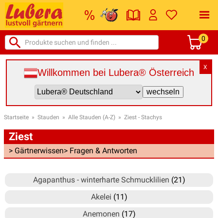
0
X
Willkommen bei Lubera® Österreich
Startseite
»
Stauden
»
Alle Stauden (A-Z)
»
Ziest - Stachys
Ziest
> Gärtnerwissen
> Fragen & Antworten
Agapanthus - winterharte Schmucklilien
(21)
Akelei
(11)
Anemonen
(17)