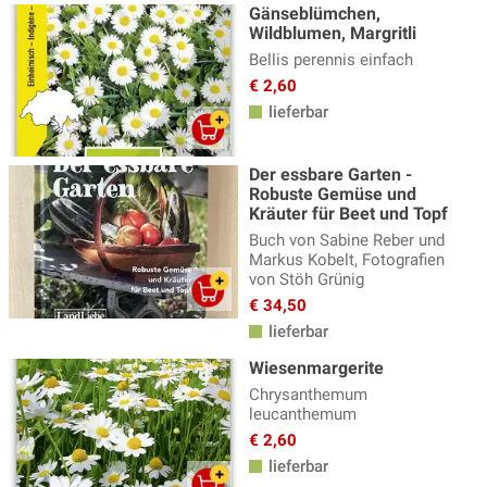
Gänseblümchen,
Wildblumen, Margritli
Bellis perennis einfach
€ 2,60
lieferbar
Der essbare Garten -
Robuste Gemüse und
Kräuter für Beet und Topf
Buch von Sabine Reber und
Markus Kobelt, Fotografien
von Stöh Grünig
€ 34,50
lieferbar
Wiesenmargerite
Chrysanthemum
leucanthemum
€ 2,60
lieferbar