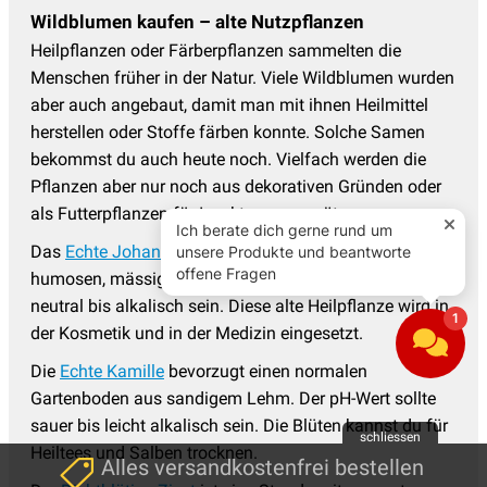
Wildblumen kaufen – alte Nutzpflanzen
Heilpflanzen oder Färberpflanzen sammelten die
Menschen früher in der Natur. Viele Wildblumen wurden
aber auch angebaut, damit man mit ihnen Heilmittel
herstellen oder Stoffe färben konnte. Solche Samen
bekommst du auch heute noch. Vielfach werden die
Pflanzen aber nur noch aus dekorativen Gründen oder
als Futterpflanzen für Insekten ausgesät.
Das
Echte Johanniskraut
benötigt zum Gedeihen einen
humosen, mässig frischen Boden. Der pH-Wert sollte
neutral bis alkalisch sein. Diese alte Heilpflanze wird in
der Kosmetik und in der Medizin eingesetzt.
Die
Echte Kamille
bevorzugt einen normalen
Gartenboden aus sandigem Lehm. Der pH-Wert sollte
sauer bis leicht alkalisch sein. Die Blüten kannst du für
schliessen
Heiltees und Salben trocknen.
Alles versandkostenfrei bestellen