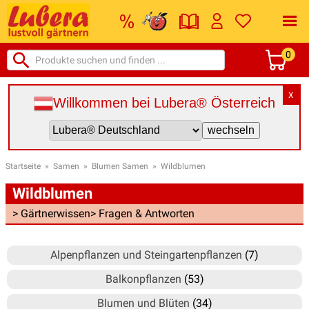
0
X
Willkommen bei Lubera® Österreich
Startseite
»
Samen
»
Blumen Samen
»
Wildblumen
Wildblumen
> Gärtnerwissen
> Fragen & Antworten
Alpenpflanzen und Steingartenpflanzen
(7)
Balkonpflanzen
(53)
Blumen und Blüten
(34)