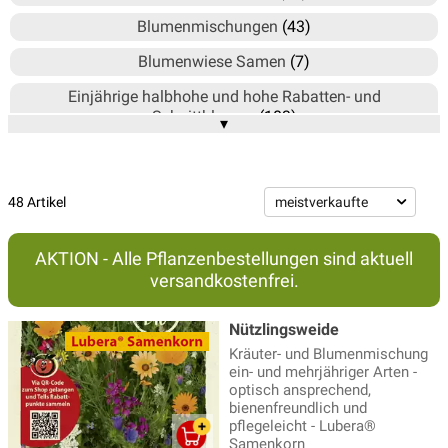
Blumenmischungen
(43)
Blumenwiese Samen
(7)
Einjährige halbhohe und hohe Rabatten- und
Schnittblumen
(103)
▾
Einjährige niedere Rabattenblumen
(75)
Exklusive Gärtnersamen
(1)
48 Artikel
Futterpflanzen für Tiere
(2)
Gräser
(3)
AKTION - Alle Pflanzenbestellungen sind aktuell
versandkostenfrei.
Kletterpflanzen und Schlingpflanzen
(13)
Mehrjährige halbhohe und hohe Rabatten- und
Nützlingsweide
Schnittstauden
(56)
Kräuter- und Blumenmischung
ein- und mehrjähriger Arten -
Mehrjährige niedere Stauden
(54)
optisch ansprechend,
bienenfreundlich und
Mohn
(21)
pflegeleicht - Lubera®
Samenkorn