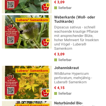
€ 3,09
lieferbar
Weberkarde (Woll- oder
Tuchkarde)
Dipsacus sativus - schnell
wachsende krautige Pflanze
mit ansprechender Blüte,
hoher Mehrwert für Insekten
und Vögel - Lubera®
Samenkorn
€ 3,09
lieferbar
Johanniskraut
Wildblume Hypericum
perforatum, mehrjährig -
Lubera® Samenkorn
€ 4,15
lieferbar
Naturbündel Bio-