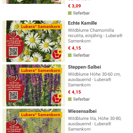
Sonnenblumen
(24)
€ 3,09
Topfpflanzen, Kübelpflanzen
(3)
lieferbar
Trockenblumen
(12)
Echte Kamille
Wildblume Chamomilla
Wildblumen
(48)
recutita, einjährig - Lubera®
Samenkorn
Zweijährige Frühlingsblumen
(22)
€ 4,15
lieferbar
Steppen-Salbei
Wildblume Höhe 30-60 cm,
ausdauernd - Lubera®
Samenkorn
€ 4,15
lieferbar
Wiesensalbei
Wildblume lila, Höhe 30-80,
ausdauernd - Lubera®
Samenkorn