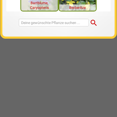
Bartblume,
Caryopteris
Berberitze