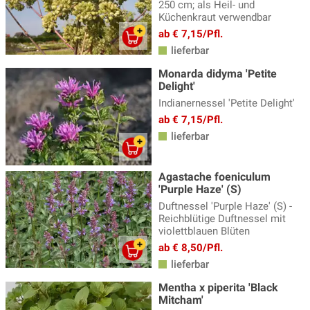
250 cm; als Heil- und
Küchenkraut verwendbar
ab € 7,15/Pfl.
lieferbar
Monarda didyma 'Petite
Delight'
Indianernessel 'Petite Delight'
ab € 7,15/Pfl.
lieferbar
Agastache foeniculum
'Purple Haze' (S)
Duftnessel 'Purple Haze' (S) -
Reichblütige Duftnessel mit
violettblauen Blüten
ab € 8,50/Pfl.
lieferbar
Mentha x piperita 'Black
Mitcham'