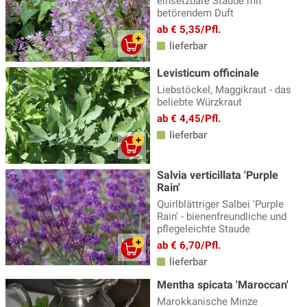
einsetzbare Staude mit
betörendem Duft
ab € 5,35/Pfl.
lieferbar
Levisticum officinale
Liebstöckel, Maggikraut - das
beliebte Würzkraut
ab € 4,45/Pfl.
lieferbar
Salvia verticillata 'Purple
Rain'
Quirlblättriger Salbei 'Purple
Rain' - bienenfreundliche und
pflegeleichte Staude
ab € 6,70/Pfl.
lieferbar
Mentha spicata 'Maroccan'
Marokkanische Minze