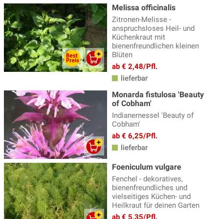
Melissa officinalis
Zitronen-Melisse -
anspruchsloses Heil- und
Küchenkraut mit
bienenfreundlichen kleinen
Blüten
ab € 2,48/Pfl.
lieferbar
Monarda fistulosa 'Beauty
of Cobham'
Indianernessel 'Beauty of
Cobham'
ab € 6,25/Pfl.
lieferbar
Foeniculum vulgare
Fenchel - dekoratives,
bienenfreundliches und
vielseitiges Küchen- und
Heilkraut für deinen Garten
ab € 5,35/Pfl.