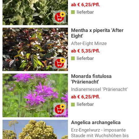
ab € 6,25/Pfl.
lieferbar
Mentha x piperita 'After
Eight'
After-Eight Minze
ab € 5,35/Pfl.
lieferbar
Monarda fistulosa
'Prärienacht'
Indianernessel 'Prärienacht'
ab € 6,25/Pfl.
lieferbar
Angelica archangelica
Erz-Engelwurz - imposante
Staude mit Wuchshöhen bis