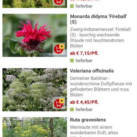
lieferbar
Monarda didyma 'Fireball'
(S)
Zwerg-Indianernessel 'Fireball'
(S) - buschig wachsende
Staude mit leuchtendroten
Blüten
ab € 7,15/Pfl.
lieferbar
Valeriana officinalis
Gemeiner Baldrian -
wunderschöne Duftpflanze mit
gefiederten Blättern und rosa
Blüten
ab € 4,45/Pfl.
lieferbar
Ruta graveolens
Weinraute mit einem
wunderbaren Duft; altes