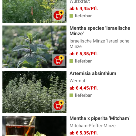
Würzkraut
ab € 4,45/Pfl.
lieferbar
Mentha species 'Israelische
Minze'
Israelische Minze 'Israelische
Minze'
ab € 5,35/Pfl.
lieferbar
Artemisia absinthium
Wermut
ab € 4,45/Pfl.
lieferbar
Mentha x piperita 'Mitcham'
Mitcham-Pfeffer-Minze
ab € 5,35/Pfl.