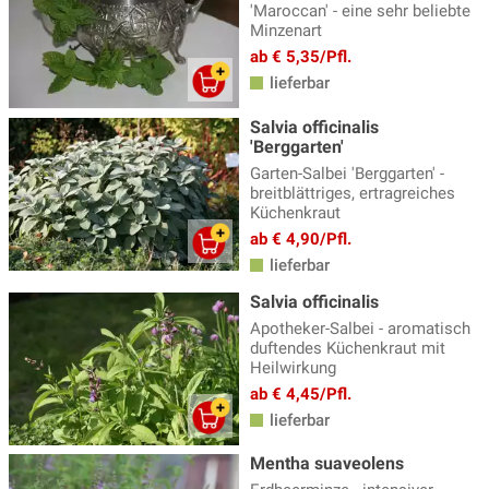
'Maroccan' - eine sehr beliebte
Minzenart
ab € 5,35/Pfl.
lieferbar
Salvia officinalis
'Berggarten'
Garten-Salbei 'Berggarten' -
breitblättriges, ertragreiches
Küchenkraut
ab € 4,90/Pfl.
lieferbar
Salvia officinalis
Apotheker-Salbei - aromatisch
duftendes Küchenkraut mit
Heilwirkung
ab € 4,45/Pfl.
lieferbar
Mentha suaveolens