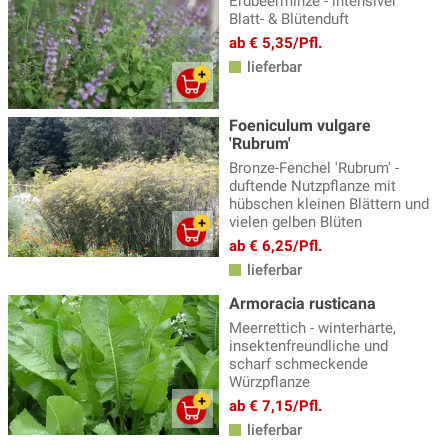
Erdbeerminze - intensiver
Blatt- & Blütenduft
ab € 5,35/Pfl.
lieferbar
Foeniculum vulgare
'Rubrum'
Bronze-Fenchel 'Rubrum' -
duftende Nutzpflanze mit
hübschen kleinen Blättern und
vielen gelben Blüten
ab € 6,25/Pfl.
lieferbar
Armoracia rusticana
Meerrettich - winterharte,
insektenfreundliche und
scharf schmeckende
Würzpflanze
ab € 7,15/Pfl.
lieferbar