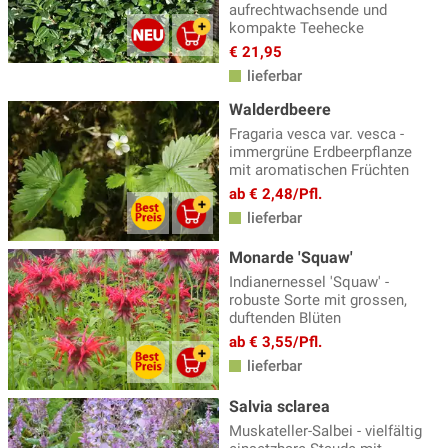
aufrechtwachsende und
kompakte Teehecke
€ 21,95
lieferbar
Walderdbeere
Fragaria vesca var. vesca -
immergrüne Erdbeerpflanze
mit aromatischen Früchten
ab € 2,48/Pfl.
lieferbar
Monarde 'Squaw'
Indianernessel 'Squaw' -
robuste Sorte mit grossen,
duftenden Blüten
ab € 3,55/Pfl.
lieferbar
Salvia sclarea
Muskateller-Salbei - vielfältig