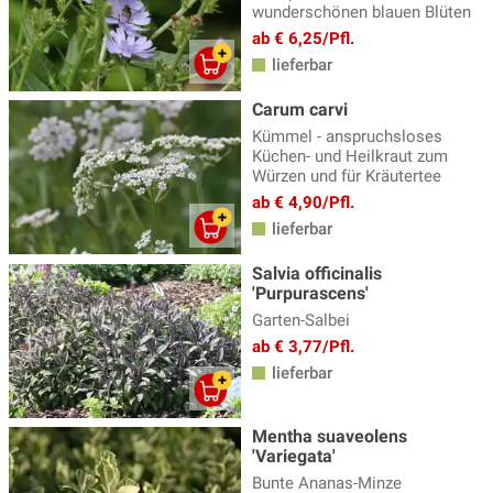
wunderschönen blauen Blüten
ab € 6,25/Pfl.
lieferbar
Carum carvi
Kümmel - anspruchsloses
Küchen- und Heilkraut zum
Würzen und für Kräutertee
ab € 4,90/Pfl.
lieferbar
Salvia officinalis
'Purpurascens'
Garten-Salbei
ab € 3,77/Pfl.
lieferbar
Mentha suaveolens
'Variegata'
Bunte Ananas-Minze