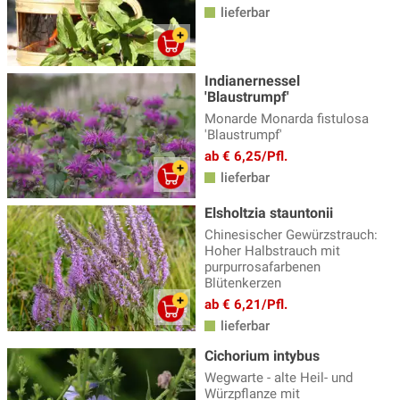
lieferbar
Indianernessel
'Blaustrumpf'
Monarde Monarda fistulosa
'Blaustrumpf'
ab € 6,25/Pfl.
lieferbar
Elsholtzia stauntonii
Chinesischer Gewürzstrauch:
Hoher Halbstrauch mit
purpurrosafarbenen
Blütenkerzen
ab € 6,21/Pfl.
lieferbar
Cichorium intybus
Wegwarte - alte Heil- und
Würzpflanze mit