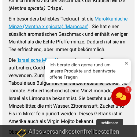
Ähnlich intensiv ist der Geschmack der Krausen Minze
(Mentha spicata) '
Crispa'.
Ein besonders beliebtes Teekraut ist die
Marokkanische
Minze (Mentha x spicata) 'Maroccan'
. Sie hat einen
süsslich aromatischen Geschmack und enthält weniger
Menthol als die Echte Pfefferminze. Dadurch ist sie im
Tee erfrischend, aber immer gut bekömmlich.
Die
'Israelische Minze'
kannst du zu einem Tee
aufbrühen, Cocktails mit ihr mixen oder sie zum Kochen
verwenden. Zum Beispiel für die Zubereitung von
Taboulé aus Bulgur mit viel Minze, Petersilie, Gurke und
Tomate. Sehr erfrischend ist eine Minzlimonade, die in
Israel als Limonana bekannt ist. Sie besteht aus
Minzeblätter, die mit Wasser, Zitronensaft, Zucker und
Eis im Mixer fein püriert werden. Dieses Getränk ist in
Amerika auch als Virgin Mojito bekannt.
schliessen
Alles versandkostenfrei bestellen
Obstsalate und andere, süsse Desserts bekommen