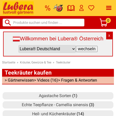
0
X
Willkommen bei Lubera® Österreich
Startseite
»
Kräuter, Gewürze & Tee
»
Teekräuter
Teekräuter kaufen
> Gärtnerwissen
> Videos (16)
> Fragen & Antworten
Agastache Sorten
(1)
Echte Teepflanze - Camellia sinensis
(3)
Heil- und Küchenkräuter
(14)