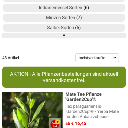
Indianernessel Sorten
(6)
Minzen Sorten
(7)
Salbei Sorten
(5)
▾
Teekräuter Deluxe
(1)
Zitronenmelisse Sorten
(4)
43 Artikel
AKTION - Alle Pflanzenbestellungen sind aktuell
versandkostenfrei.
Mate Tee Pflanze
'Garden2Cup'®
Ilex paraguariensis
'Garden2Cup'® - Yerba Mate
für den Anbau zuhause
ab € 16,45