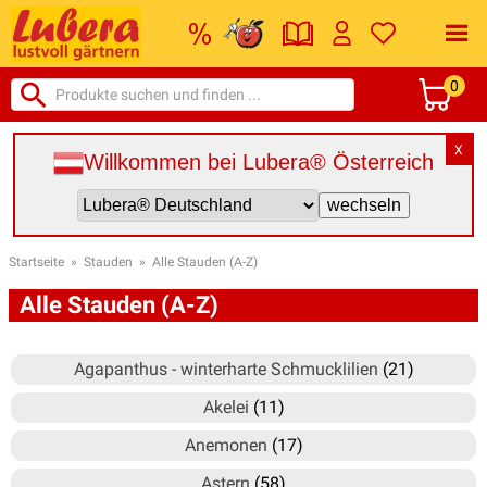
0
X
Willkommen bei Lubera® Österreich
Startseite
»
Stauden
»
Alle Stauden (A-Z)
Alle Stauden (A-Z)
Agapanthus - winterharte Schmucklilien
(21)
Akelei
(11)
Anemonen
(17)
Astern
(58)