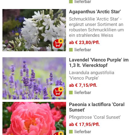
lieferbar
Gänsekresse
(5)
Agapanthus 'Arctic Star'
Geissbart
(4)
Schmucklilie 'Arctic Star' -
Gewürzfenchel
(3)
ergänzt unser Sortiment an
robusten Schmucklilien um
Glockenblume
(31)
ein strahlendes Weiss
ab € 23,80/Pfl.
Goldmelisse
(4)
lieferbar
Helianthus - Staudensonnenblume
(4)
Lavendel 'Vienco Purple' im
1,3 lt. Vierecktopf
Helleborus - Nieswurz
(10)
Lavandula angustifolia
Heuchera, Heucherella & Tiarella
(28)
'Vienco Purple'
ab € 7,15/Pfl.
Indianernessel
(12)
lieferbar
Iris
(33)
Paeonia x lactiflora 'Coral
Jakobsleiter
(2)
Sunset'
Pfingstrose 'Coral Sunset'
Kandelaber Ehrenpreis
(4)
ab € 17,95/Pfl.
Katzenminze
(14)
lieferbar