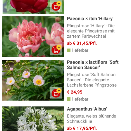
Sonnenbraut - Helenium
(17)
Sonnenhut - Rudbeckia
(8)
Paeonia × itoh 'Hillary'
Sonnenröschen - Helianthemum
(13)
Pfingstrose 'Hillary' - Die
elegante Pfingstrose mit
Spornblume
(2)
zartem Farbwechsel
Staudenclematis
(11)
ab € 31,45/Pfl.
lieferbar
Staudenhibiskus
(13)
Paeonia x lactiflora 'Soft
Sterndolde
(8)
Salmon Saucer'
Stockrosen
(11)
Pfingstrose 'Soft Salmon
Saucer' - Die elegante
Storchschnabel
(54)
Lachsfarbene Pfingstrose
€ 24,95
Sumpfdotterblume - Caltha
(3)
lieferbar
Taglilien
(38)
Agapanthus 'Albus'
Thymian - Thymus
(19)
Elegante, weiss blühende
Schmucklilie
Tränendes Herz - Dicentra
(4)
ab € 17,95/Pfl.