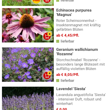
lieferbar
Echinacea purpurea
'Magnus'
Roter Scheinsonnenhut -
Insektenmagnet mit kräftig
gefärbten Blüten
ab € 4,45/Pfl.
lieferbar
Geranium wallichianum
'Rozanne'
Storchschnabel 'Rozanne' -
besonders lange Blütezeit mit
auffällig violetten Blüten
ab € 8,05/Pfl.
lieferbar
Lavendel 'Siesta'
Lavandula angustifolia 'Siesta'
- intensiver Duft, robust und
winterhart
€ 0,00