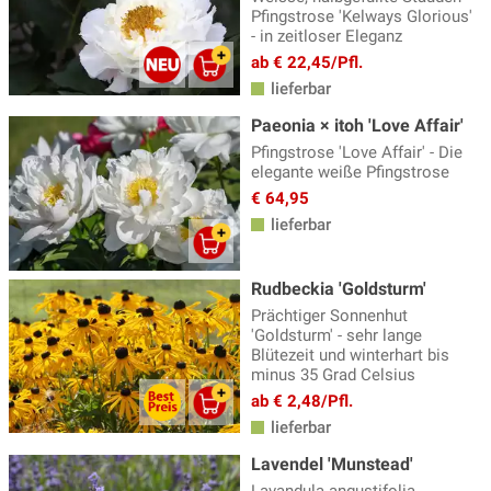
Pfingstrose 'Kelways Glorious'
- in zeitloser Eleganz
ab € 22,45/Pfl.
lieferbar
Paeonia × itoh 'Love Affair'
Pfingstrose 'Love Affair' - Die
elegante weiße Pfingstrose
€ 64,95
lieferbar
Rudbeckia 'Goldsturm'
Prächtiger Sonnenhut
'Goldsturm' - sehr lange
Blütezeit und winterhart bis
minus 35 Grad Celsius
ab € 2,48/Pfl.
lieferbar
Lavendel 'Munstead'
Lavandula angustifolia