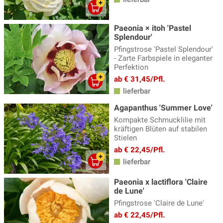
Mohn - Papaver
(6)
Paeonia × itoh 'Pastel
Mädchenauge
(9)
Splendour'
Nachtkerze - Oenothera
(4)
Pfingstrose 'Pastel Splendour'
- Zarte Farbspiele in eleganter
Nelken
(8)
Perfektion
ab € 31,45/Pfl.
Nelkenwurz - Geum
(9)
lieferbar
Oregano - Origanum
(9)
Agapanthus 'Summer Love'
Perlkörbchen - Anaphalis
(2)
Kompakte Schmucklilie mit
kräftigen Blüten auf stabilen
Pfingstrosen
(63)
Stielen
ab € 22,45/Pfl.
Phlox - Flammenblume
(46)
lieferbar
Platterbse - Lathyrus
(5)
Paeonia x lactiflora 'Claire
Prachtkerze - Gaura
(5)
de Lune'
Pfingstrose 'Claire de Lune'
Prachtscharte - Liatris
(3)
ab € 22,45/Pfl.
Prachtspiere
(17)