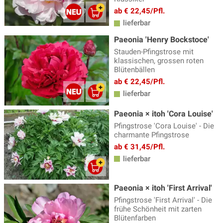
ab € 22,45/Pfl.
lieferbar
Paeonia 'Henry Bockstoce'
Stauden-Pfingstrose mit
klassischen, grossen roten
Blütenbällen
ab € 22,45/Pfl.
lieferbar
Paeonia × itoh 'Cora Louise'
Pfingstrose 'Cora Louise' - Die
charmante Pfingstrose
ab € 31,45/Pfl.
lieferbar
Paeonia × itoh 'First Arrival'
Pfingstrose 'First Arrival' - Die
frühe Schönheit mit zarten
Blütenfarben