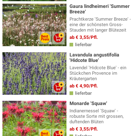
Gaura lindheimeri 'Summer
Breeze'
Prachtkerze 'Summer Breeze' -
eine der schönsten Gross-
Stauden mit langer Blütezeit
ab € 3,55/Pfl.
lieferbar
Lavandula angustifolia
'Hidcote Blue'
Lavendel 'Hidcote Blue' - ein
Stückchen Provence im
Kräutergarten
ab € 4,90/Pfl.
lieferbar
Monarde 'Squaw'
Indianernessel 'Squaw' -
robuste Sorte mit grossen,
duftenden Blüten
ab € 3,55/Pfl.