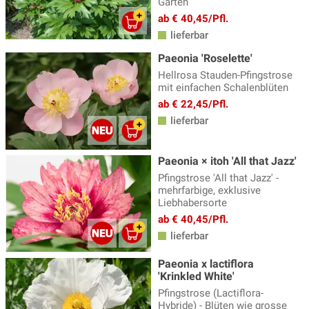
Garten
ab € 40,45/Pfl.
lieferbar
Paeonia 'Roselette'
Hellrosa Stauden-Pfingstrose
mit einfachen Schalenblüten
ab € 22,45/Pfl.
lieferbar
Paeonia × itoh 'All that Jazz'
Pfingstrose 'All that Jazz' -
mehrfarbige, exklusive
Liebhabersorte
ab € 40,45/Pfl.
lieferbar
Paeonia x lactiflora
'Krinkled White'
Pfingstrose (Lactiflora-
Hybride) - Blüten wie grosse