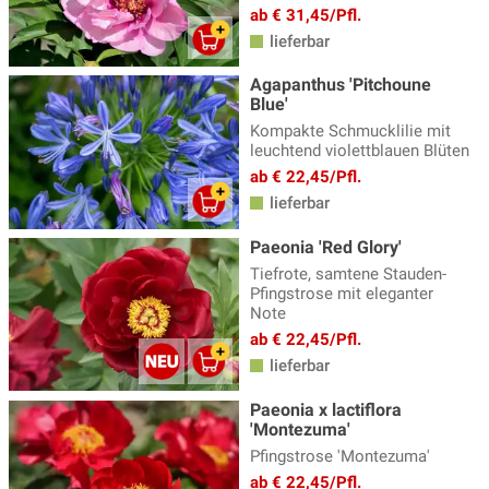
ab € 31,45/Pfl.
lieferbar
Agapanthus 'Pitchoune
Blue'
Kompakte Schmucklilie mit
leuchtend violettblauen Blüten
ab € 22,45/Pfl.
lieferbar
Paeonia 'Red Glory'
Tiefrote, samtene Stauden-
Pfingstrose mit eleganter
Note
ab € 22,45/Pfl.
lieferbar
Paeonia x lactiflora
'Montezuma'
Pfingstrose 'Montezuma'
ab € 22,45/Pfl.