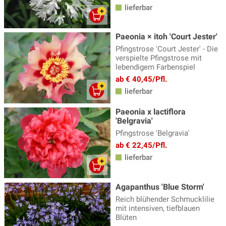
Trollblume
(2)
lieferbar
Veilchen
(6)
Paeonia × itoh 'Court Jester'
Wermut - Artemisia
(9)
Pfingstrose 'Court Jester' - Die
Wiesenknopf - Sanguisorba
(10)
verspielte Pfingstrose mit
lebendigem Farbenspiel
Wiesenraute
(8)
ab € 40,45/Pfl.
lieferbar
Winteraster - Chrysanthemum
(12)
Wolfsmilch - Euphorbia
(13)
Paeonia x lactiflora
'Belgravia'
Ziersalbei
(15)
Pfingstrose 'Belgravia'
ab € 22,45/Pfl.
Ziest - Stachys
(5)
lieferbar
Agapanthus 'Blue Storm'
Reich blühender Schmucklilie
mit intensiven, tiefblauen
Blüten