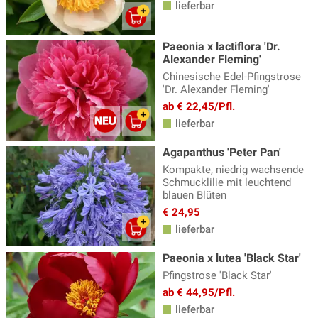
lieferbar
Primeln - Primula
(15)
Paeonia x lactiflora 'Dr.
Ranunculus - Hahnenfuss
(4)
Alexander Fleming'
Reiherschnabel - Erodium
(2)
Chinesische Edel-Pfingstrose
'Dr. Alexander Fleming'
Rittersporn - Delphinium
(19)
ab € 22,45/Pfl.
Salomonssiegel
(3)
lieferbar
Saxifraga - Steinbrech
(6)
Agapanthus 'Peter Pan'
Kompakte, niedrig wachsende
Schafgarbe
(15)
Schmucklilie mit leuchtend
blauen Blüten
Schleierkraut
(9)
€ 24,95
Schleifenblume
(3)
lieferbar
Silberkerzen
(7)
Paeonia x lutea 'Black Star'
Skabiose
(7)
Pfingstrose 'Black Star'
ab € 44,95/Pfl.
Sonnenauge - Heliopsis
(3)
lieferbar