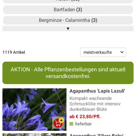
Bartfaden
(3)
Bergminze - Calamintha
(3)
▾
Blausternbusch - Amsonia
(3)
Bergenie
(15)
Brandkraut
(2)
1119 Artikel
Braunelle
(4)
AKTION - Alle Pflanzenbestellungen sind aktuell
Delosperma - Mittagsblume
(6)
versandkostenfrei.
Duftnessel
(4)
Agapanthus 'Lapis Lazuli'
Echinacea - Sonnenhut
(20)
Kompakt wachsende
Schmucklilie mit intensiv
Ehrenpreis Pflanzen
(17)
dunkelblauer Blüte
Eisenhut
(3)
ab € 23,80/Pfl.
lieferbar
Elfenblumen
(13)
Agapanthus 'Silver Baby'