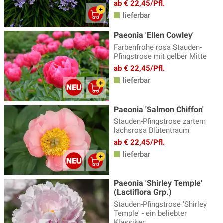
ab € 22,45/Pfl.
lieferbar
Paeonia 'Ellen Cowley'
Farbenfrohe rosa Stauden-
Pfingstrose mit gelber Mitte
ab € 22,45/Pfl.
lieferbar
Paeonia 'Salmon Chiffon'
Stauden-Pfingstrose zartem
lachsrosa Blütentraum
ab € 22,45/Pfl.
lieferbar
Paeonia 'Shirley Temple'
(Lactiflora Grp.)
Stauden-Pfingstrose 'Shirley
Temple' - ein beliebter
Klassiker