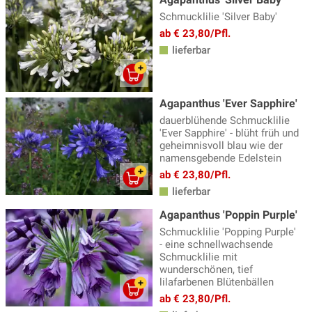
Erigeron - Feinstrahlaster
(3)
Schmucklilie 'Silver Baby'
Fackellilie
(9)
ab € 23,80/Pfl.
lieferbar
Fädige Palmlilie
(1)
Färberkamille
(3)
Farne
(23)
Agapanthus 'Ever Sapphire'
dauerblühende Schmucklilie
Fetthenne
(21)
'Ever Sapphire' - blüht früh und
geheimnisvoll blau wie der
Fingerhut - Digitalis
(6)
namensgebende Edelstein
Fingerkraut
(9)
ab € 23,80/Pfl.
lieferbar
Flockenblume
(4)
Agapanthus 'Poppin Purple'
Frauenmantel - Alchemilla
(5)
Schmucklilie 'Popping Purple'
- eine schnellwachsende
Fuchsien winterharte
(14)
Schmucklilie mit
wunderschönen, tief
Funkien - Hosta
(34)
lilafarbenen Blütenbällen
Gamander - Teucrium
(3)
ab € 23,80/Pfl.