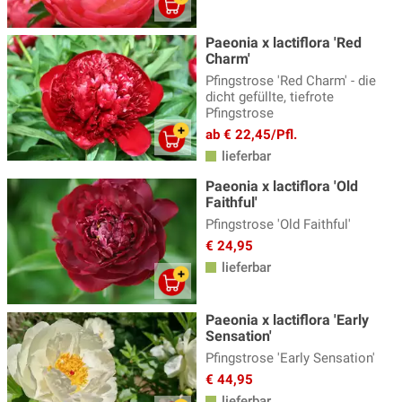
Katzenpfötchen
(2)
Paeonia x lactiflora 'Red
Kaukasus Vergissmeinnicht
(8)
Charm'
Knöterich
(15)
Pfingstrose 'Red Charm' - die
dicht gefüllte, tiefrote
Kokardenblume - Gaillardia
(4)
Pfingstrose
ab € 22,45/Pfl.
Kugeldistel, Echinops
(4)
lieferbar
Küchenschelle
(3)
Paeonia x lactiflora 'Old
Faithful'
Lavendel Pflanzen
(14)
Pfingstrose 'Old Faithful'
Lerchensporn
(3)
€ 24,95
Lichtnelke - Lychnis
(5)
lieferbar
Lilientraube
(3)
Paeonia x lactiflora 'Early
Lungenkraut
(8)
Sensation'
Pfingstrose 'Early Sensation'
Malven
(5)
€ 44,95
Margerite - Leucanthemum
(5)
lieferbar