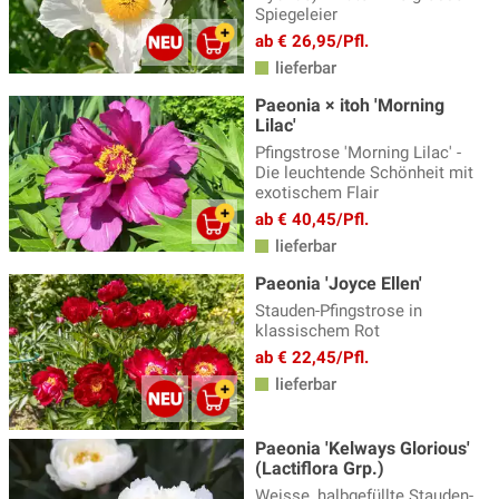
Spiegeleier
ab € 26,95/Pfl.
lieferbar
Paeonia × itoh 'Morning
Lilac'
Pfingstrose 'Morning Lilac' -
Die leuchtende Schönheit mit
exotischem Flair
ab € 40,45/Pfl.
lieferbar
Paeonia 'Joyce Ellen'
Stauden-Pfingstrose in
klassischem Rot
ab € 22,45/Pfl.
lieferbar
Paeonia 'Kelways Glorious'
(Lactiflora Grp.)
Weisse, halbgefüllte Stauden-