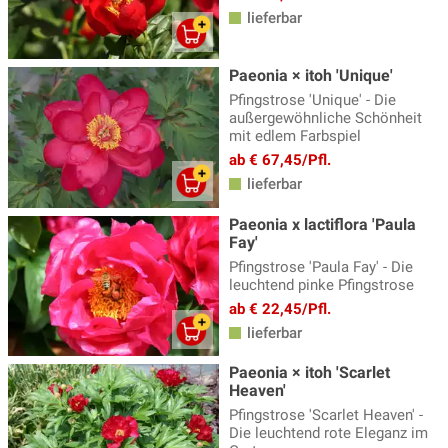
lieferbar
Paeonia × itoh 'Unique'
Pfingstrose 'Unique' - Die
außergewöhnliche Schönheit
mit edlem Farbspiel
ab € 67,45/Pfl.
lieferbar
Paeonia x lactiflora 'Paula
Fay'
Pfingstrose 'Paula Fay' - Die
leuchtend pinke Pfingstrose
ab € 22,45/Pfl.
lieferbar
Paeonia × itoh 'Scarlet
Heaven'
Pfingstrose 'Scarlet Heaven' -
Die leuchtend rote Eleganz im