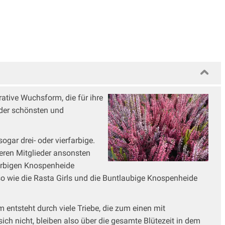
rative Wuchsform, die für ihre
 der schönsten und
ogar drei- oder vierfarbige.
eren Mitglieder ansonsten
farbigen Knospenheide
so wie die Rasta Girls und die Buntlaubige Knospenheide
entsteht durch viele Triebe, die zum einen mit
ich nicht, bleiben also über die gesamte Blütezeit in dem