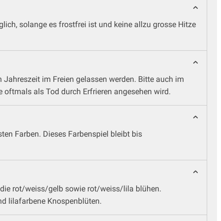
ch, solange es frostfrei ist und keine allzu grosse Hitze
n Jahreszeit im Freien gelassen werden. Bitte auch im
e oftmals als Tod durch Erfrieren angesehen wird.
en Farben. Dieses Farbenspiel bleibt bis
 die rot/weiss/gelb sowie rot/weiss/lila blühen.
und lilafarbene Knospenblüten.