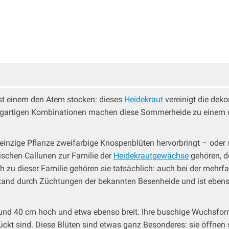
st einem den Atem stocken: dieses
Heidekraut
vereinigt die deko
inzigartigen Kombinationen machen diese Sommerheide zu einem
 einzige Pflanze zweifarbige Knospenblüten hervorbringt – oder s
ischen Callunen zur Familie der
Heidekrautgewächse
gehören, d
h zu dieser Familie gehören sie tatsächlich: auch bei der mehr
ntstand durch Züchtungen der bekannten Besenheide und ist eben
nd 40 cm hoch und etwa ebenso breit. Ihre buschige Wuchsform 
kt sind. Diese Blüten sind etwas ganz Besonderes: sie öffnen s