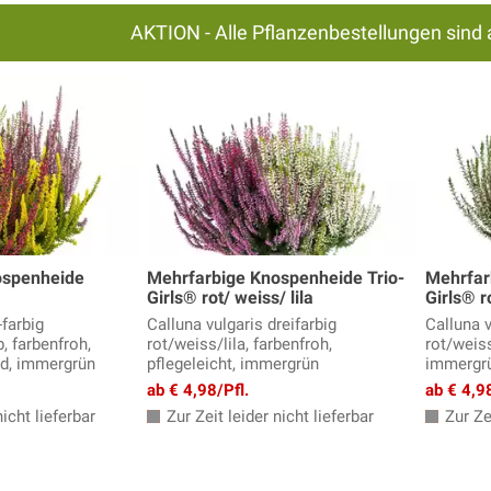
AKTION - Alle Pflanzenbestellungen sind 
ospenheide
Mehrfarbige Knospenheide Trio-
Mehrfar
Girls® rot/ weiss/ lila
Girls® r
-farbig
Calluna vulgaris dreifarbig
Calluna v
b, farbenfroh,
rot/weiss/lila, farbenfroh,
rot/weiss
d, immergrün
pflegeleicht, immergrün
immergr
ab € 4,98/Pfl.
ab € 4,98
icht lieferbar
Zur Zeit leider nicht lieferbar
Zur Zei