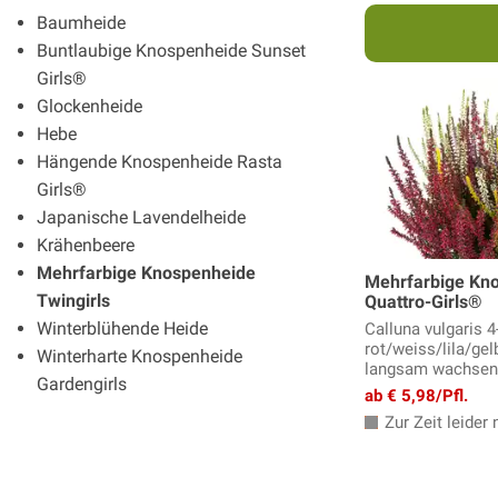
Baumheide
Buntlaubige Knospenheide Sunset
Girls®
Glockenheide
Hebe
Hängende Knospenheide Rasta
Girls®
Japanische Lavendelheide
Krähenbeere
Mehrfarbige Knospenheide
Mehrfarbige Kn
Twingirls
Quattro-Girls®
Winterblühende Heide
Calluna vulgaris 4
rot/weiss/lila/gel
Winterharte Knospenheide
langsam wachsen
Gardengirls
ab € 5,98/Pfl.
Zur Zeit leider n