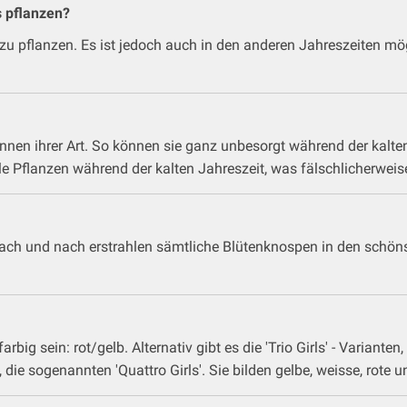
 pflanzen?
zu pflanzen. Es ist jedoch auch in den anderen Jahreszeiten mögli
innen ihrer Art. So können sie ganz unbesorgt während der kalte
ele Pflanzen während der kalten Jahreszeit, was fälschlicherweis
ach und nach erstrahlen sämtliche Blütenknospen in den schönst
sein: rot/gelb. Alternativ gibt es die 'Trio Girls' - Varianten,
 die sogenannten 'Quattro Girls'. Sie bilden gelbe, weisse, rote 