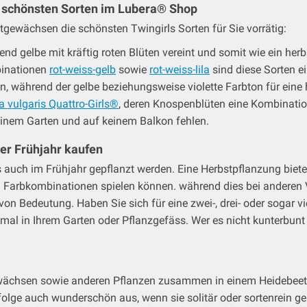
 schönsten Sorten im Lubera® Shop
gewächsen die schönsten Twingirls Sorten für Sie vorrätig:
tend gelbe mit kräftig roten Blüten vereint und somit wie ein herb
binationen
rot-weiss-gelb
sowie
rot-weiss-lila
sind diese Sorten ei
n, während der gelbe beziehungsweise violette Farbton für eine
a vulgaris Quattro-Girls®
, deren Knospenblüten eine Kombinatio
keinem Garten und auf keinem Balkon fehlen.
er Frühjahr kaufen
uch im Frühjahr gepflanzt werden. Eine Herbstpflanzung bietet d
 Farbkombinationen spielen können. während dies bei anderen Ve
on Bedeutung. Haben Sie sich für eine zwei-, drei- oder sogar v
mal in Ihrem Garten oder Pflanzgefäss. Wer es nicht kunterbunt
chsen sowie anderen Pflanzen zusammen in einem Heidebeet kult
olge auch wunderschön aus, wenn sie solitär oder sortenrein gep