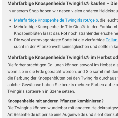
Mehrfarbige Knospenheide Twingirls® kaufen – Die
In unserem Shop haben wir neben vielen anderen Heidekraut
Mehrfarbige Knospenheide Twingirls rot/gelb
, die leuch
Mehrfarbige Knospenheide Trio-Girls®: in den Farbkom
Knospenblüten lässt das Rot noch strahlender erscheine
Die wohl extravaganteste Sorte ist die vierfarbige
Callun
sucht in der Pflanzenwelt seinesgleichen und sollte in 
Mehrfarbige Knospenheide Twingirls® im Herbst od
Die farbenprächtigen Callunen können sowohl im Herbst als a
wenn sie in die Erde gebracht werden, und Sie somit mit den
die Färbung der Knospenblüten bei den Twingirls durchaus v
solcher Gewächse haben Sie bereits mehrere Farben auf ein
Twingirls sortenrein in Szene setzen.
Knospenheide mit anderen Pflanzen kombinieren?
Die Twingirls können wunderbar mit anderen Heidekrautgewä
Art Besenheide ist per se eine Augenweide und sieht demzuf