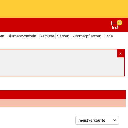
0
den
Blumenzwiebeln
Gemüse
Samen
Zimmerpflanzen
Erde
X