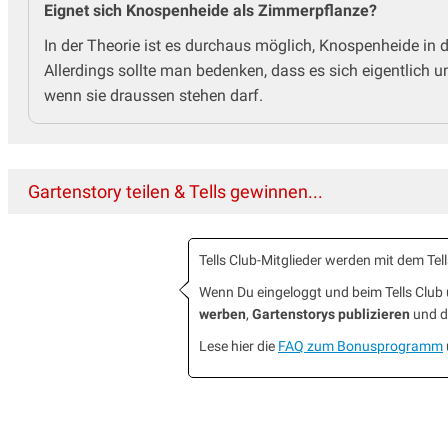
Eignet sich Knospenheide als Zimmerpflanze?
In der Theorie ist es durchaus möglich, Knospenheide in
Allerdings sollte man bedenken, dass es sich eigentlich 
wenn sie draussen stehen darf.
Gartenstory teilen & Tells gewinnen...
Tells Club-Mitglieder werden mit dem T
Wenn Du eingeloggt und beim Tells Clu
werben
,
Gartenstorys publizieren
und da
Lese hier die
FAQ zum Bonusprogramm