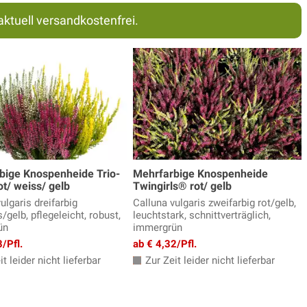
aktuell versandkostenfrei.
bige Knospenheide Trio-
Mehrfarbige Knospenheide
ot/ weiss/ gelb
Twingirls® rot/ gelb
ulgaris dreifarbig
Calluna vulgaris zweifarbig rot/gelb,
/gelb, pflegeleicht, robust,
leuchtstark, schnittverträglich,
ün
immergrün
/Pfl.
ab € 4,32/Pfl.
t leider nicht lieferbar
Zur Zeit leider nicht lieferbar